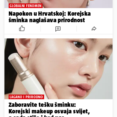
GLOBALNI FENOMEN
Napokon u Hrvatskoj: Korejska
šminka naglašava prirodnost
LAGANO I PRIRODNO
Zaboravite tešku šminku:
Korejski makeup osvaja svijet,