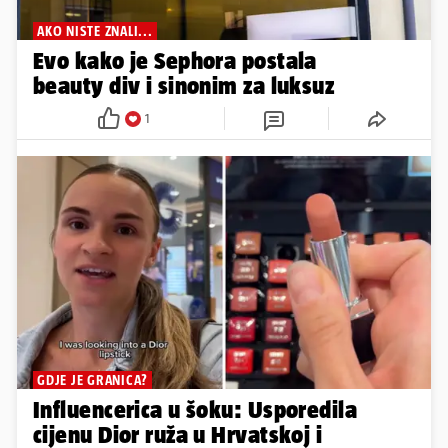
AKO NISTE ZNALI...
Evo kako je Sephora postala
beauty div i sinonim za luksuz
1
GDJE JE GRANICA?
Influencerica u šoku: Usporedila
cijenu Dior ruža u Hrvatskoj i