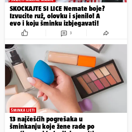
SKOCKAJTE SI LICE Nemate boje?
Izvucite ruž, olovku i sjenilo! A
evo i koju šminku izbjegavati!
3
ŠMINKA LJETI
13 najčešćih pogrešaka u
šminkanju koje žene rade po