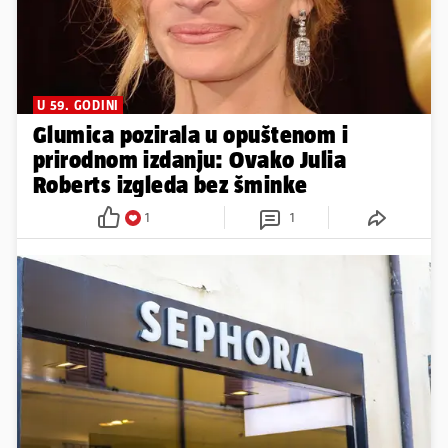
U 59. GODINI
Glumica pozirala u opuštenom i
prirodnom izdanju: Ovako Julia
Roberts izgleda bez šminke
1
1