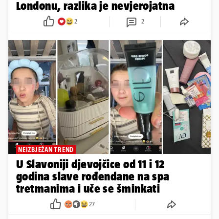
Londonu, razlika je nevjerojatna
2
2
NEIZBJEŽAN TREND
U Slavoniji djevojčice od 11 i 12
godina slave rođendane na spa
tretmanima i uče se šminkati
27