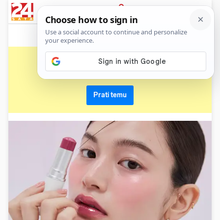
News
Show
Sport
Life&style
Video
Express
PRIJAVA
šminka
Primaj sve nove vijesti o temi i budi u tijeku
Prati temu