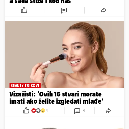
a sada stiže i kod nas
BEAUTY TRIKOVI
Vizažisti: 'Ovih 16 stvari morate
imati ako želite izgledati mlađe'
4
4