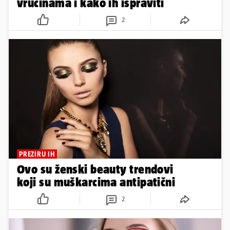
vrućinama i kako ih ispraviti
2
PREZIRU IH
Ovo su ženski beauty trendovi
koji su muškarcima antipatični
2