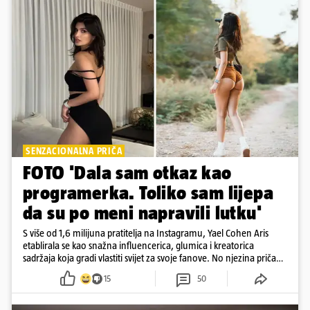
SENZACIONALNA PRIČA
FOTO 'Dala sam otkaz kao
programerka. Toliko sam lijepa
da su po meni napravili lutku'
S više od 1,6 milijuna pratitelja na Instagramu, Yael Cohen Aris
etablirala se kao snažna influencerica, glumica i kreatorica
sadržaja koja gradi vlastiti svijet za svoje fanove. No njezina priča
pokazuje da online slava dolazi i s neočekivanim izazovima
15
50