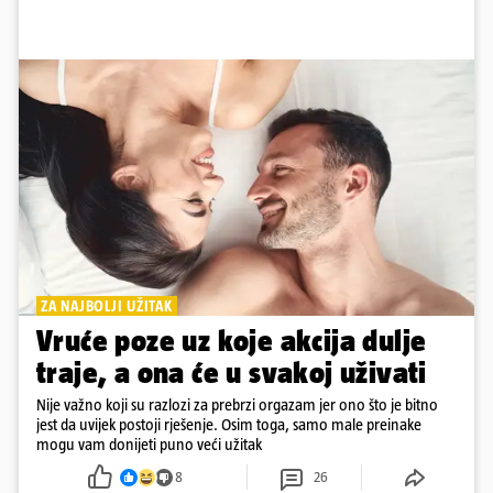
ZA NAJBOLJI UŽITAK
Vruće poze uz koje akcija dulje
traje, a ona će u svakoj uživati
Nije važno koji su razlozi za prebrzi orgazam jer ono što je bitno
jest da uvijek postoji rješenje. Osim toga, samo male preinake
mogu vam donijeti puno veći užitak
8
26