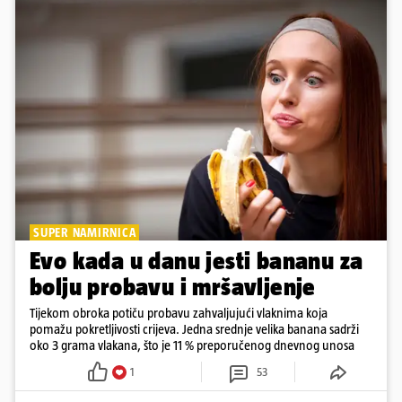
SUPER NAMIRNICA
Evo kada u danu jesti bananu za
bolju probavu i mršavljenje
Tijekom obroka potiču probavu zahvaljujući vlaknima koja
pomažu pokretljivosti crijeva. Jedna srednje velika banana sadrži
oko 3 grama vlakana, što je 11 % preporučenog dnevnog unosa
1
53