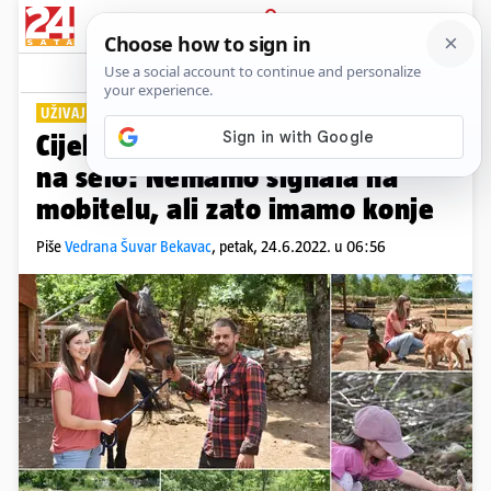
PRIJAVA
Lifestyle
Komentari
2
UŽIVAJU U ŽIVOTU
PLUS+
Cijela obitelj iz Splita 'pobjegla'
na selo: Nemamo signala na
mobitelu, ali zato imamo konje
Piše
Vedrana Šuvar Bekavac
,
petak, 24.6.2022. u 06:56