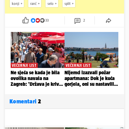
konji
ranč
selo
split
33
2
Komentari
2