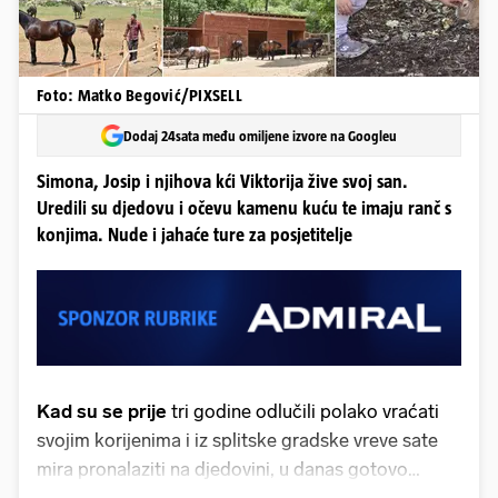
Foto: Matko Begović/PIXSELL
Dodaj 24sata među omiljene izvore na Googleu
Simona, Josip i njihova kći Viktorija žive svoj san.
Uredili su djedovu i očevu kamenu kuću te imaju ranč s
konjima. Nude i jahaće ture za posjetitelje
Kad su se prije
tri godine odlučili polako vraćati
svojim korijenima i iz splitske gradske vreve sate
mira pronalaziti na djedovini, u danas gotovo
napuštenom dijelu Imotske krajine, nisu ih