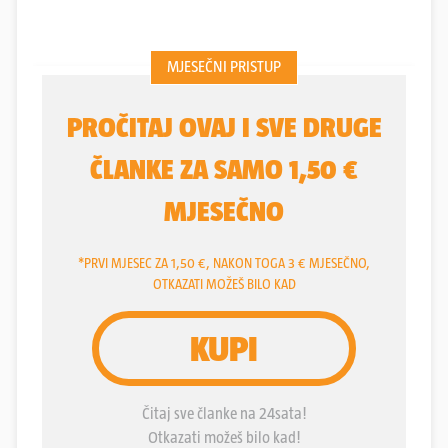
razumjeli. Danas im mnogi na onome što imaju i što
su postigli zavide, a Simona Svalina, Josip
Petričević i njihova kći Viktorija žive svoj san. Na
svojoj djedovini uredili su svoj mali dom, kamena
djedova i očeva kuća danas je obiteljsko gnijezdo
ove mlade obitelji, a Okrugli dolac na kojem se
nekad žito želo danas je, osim imena koje je
zadržao, dobio sasvim drugu namjenu.