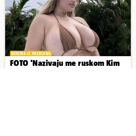
NEKIMA JE PREBUJNA
FOTO 'Nazivaju me ruskom Kim
Kardashian, ali ja sam prirodna'
Unatoč odbijanjima od strane brojnih modnih agencija zbog
njezinih oblina, odlučila je pretvoriti svoje obline u zaštitni znak,
što ju je učinilo prepoznatljivom na društvenim mrežama
26
96
Učitaj više