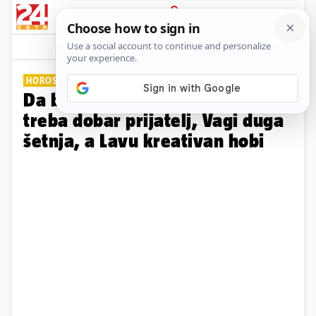
PRIJAVA
Galerija
Komentari
8
HOROSKOP SREĆE
Da bi bili sretni Blizancima
treba dobar prijatelj, Vagi duga
šetnja, a Lavu kreativan hobi