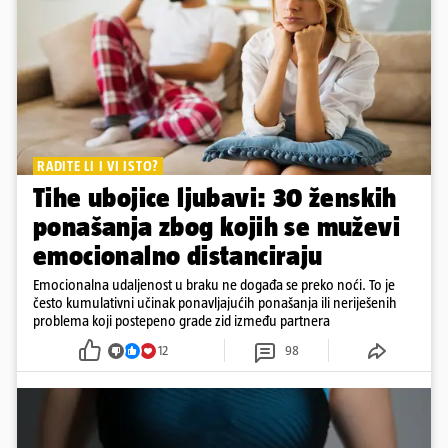
RADITE LI I VI ISTO?
Tihe ubojice ljubavi: 30 ženskih
ponašanja zbog kojih se muževi
emocionalno distanciraju
Emocionalna udaljenost u braku ne događa se preko noći. To je
često kumulativni učinak ponavljajućih ponašanja ili neriješenih
problema koji postepeno grade zid između partnera
12
98