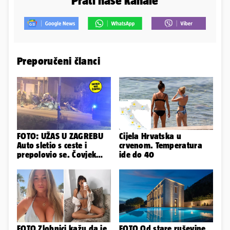
Prati naše kanale
Preporučeni članci
FOTO: UŽAS U ZAGREBU
Cijela Hrvatska u
Auto sletio s ceste i
crvenom. Temperatura
prepolovio se. Čovjek
ide do 40
poginuo, ima ozlijeđenih
FOTO Zlobnici kažu da je
FOTO Od stare ruševine