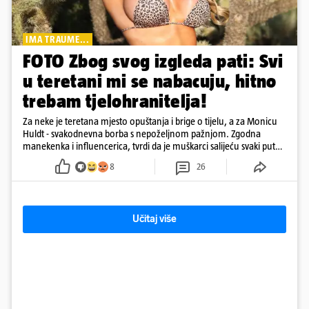
IMA TRAUME...
FOTO Zbog svog izgleda pati: Svi
u teretani mi se nabacuju, hitno
trebam tjelohranitelja!
Za neke je teretana mjesto opuštanja i brige o tijelu, a za Monicu
Huldt - svakodnevna borba s nepoželjnom pažnjom. Zgodna
manekenka i influencerica, tvrdi da je muškarci salijeću svaki put
kad dođe na trening
8
26
Učitaj više