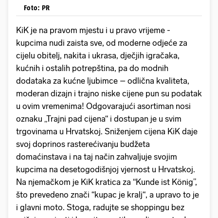
Foto: PR
KiK je na pravom mjestu i u pravo vrijeme -
kupcima nudi zaista sve, od moderne odjeće za
cijelu obitelj, nakita i ukrasa, dječjih igračaka,
kućnih i ostalih potrepština, pa do modnih
dodataka za kućne ljubimce – odlična kvaliteta,
moderan dizajn i trajno niske cijene pun su podatak
u ovim vremenima! Odgovarajući asortiman nosi
oznaku „Trajni pad cijena“ i dostupan je u svim
trgovinama u Hrvatskoj. Sniženjem cijena KiK daje
svoj doprinos rasterećivanju budžeta
domaćinstava i na taj način zahvaljuje svojim
kupcima na desetogodišnjoj vjernost u Hrvatskoj.
Na njemačkom je KiK kratica za “Kunde ist König”,
što prevedeno znači “kupac je kralj“, a upravo to je
i glavni moto. Stoga, radujte se shoppingu bez