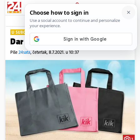
PRIJAVA
Lifestyle
Komentari
0
U SUBOTU UZ 24SATA
Dar za sve čitatelje - KiK torba
Piše
24sata
,
četvrtak, 8.7.2021. u 10:37
1