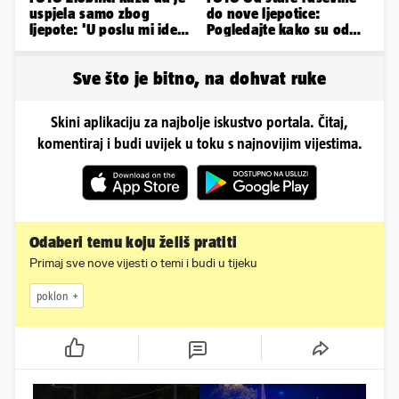
uspjela samo zbog
do nove ljepotice:
ljepote: 'U poslu mi ide
Pogledajte kako su od
jer imam strategiju'
škole u Podstrani
napravili vilu
Sve što je bitno, na dohvat ruke
Skini aplikaciju za najbolje iskustvo portala. Čitaj,
komentiraj i budi uvijek u toku s najnovijim vijestima.
Odaberi temu koju želiš pratiti
Primaj sve nove vijesti o temi i budi u tijeku
poklon