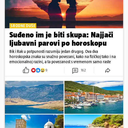
SRODNE DUŠE
Suđeno im je biti skupa: Najjači
ljubavni parovi po horoskopu
Bik i Rak u potpunosti razumiju jedan drugog. Ova dva
horoskopska znaka su snažno povezani, kako na fizičkoj tako i na
emocionalnoj razini, a ta povezanost s vremenom samo raste
9
162