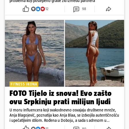
problema koji postepeno grade zid između partnera
12
98
FITNESS IKONA
FOTO Tijelo iz snova! Evo zašto
ovu Srpkinju prati milijun ljudi
U moru influencera koji svakodnevno osvajaju društvene mreže,
Anja Blagojević, poznatija kao Anja Blaa, se izdvojila autentičnošću
i upečatljivim stilom. Rođena u Doboju, a sada s adresom u
Dubaiju, Anja je spoj glamura, discipline i mladenačke energije
17
80