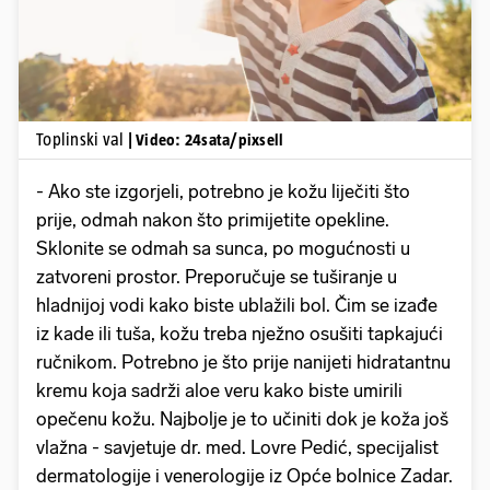
Toplinski val
| Video: 24sata/pixsell
- Ako ste izgorjeli, potrebno je kožu liječiti što
prije, odmah nakon što primijetite opekline.
Sklonite se odmah sa sunca, po mogućnosti u
zatvoreni prostor. Preporučuje se tuširanje u
hladnijoj vodi kako biste ublažili bol. Čim se izađe
iz kade ili tuša, kožu treba nježno osušiti tapkajući
ručnikom. Potrebno je što prije nanijeti hidratantnu
kremu koja sadrži aloe veru kako biste umirili
opečenu kožu. Najbolje je to učiniti dok je koža još
vlažna - savjetuje dr. med. Lovre Pedić, specijalist
dermatologije i venerologije iz Opće bolnice Zadar.