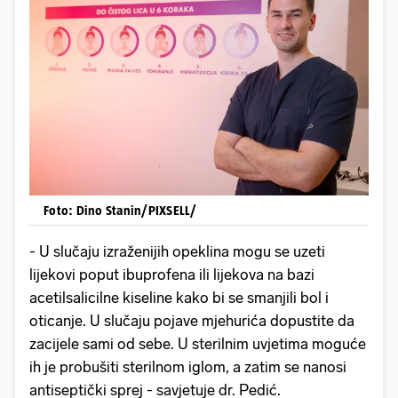
Foto: Dino Stanin/PIXSELL/
- U slučaju izraženijih opeklina mogu se uzeti
lijekovi poput ibuprofena ili lijekova na bazi
acetilsalicilne kiseline kako bi se smanjili bol i
oticanje. U slučaju pojave mjehurića dopustite da
zacijele sami od sebe. U sterilnim uvjetima moguće
ih je probušiti sterilnom iglom, a zatim se nanosi
antiseptički sprej - savjetuje dr. Pedić.