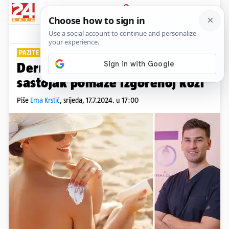
PRIJAVA
Lifestyle
Komentari
5
PAZITE SE SUNCA
Dermatolog nam je otkrio koji
sastojak pomaže izgorenoj koži
Piše
Ema Krstić
,
srijeda, 17.7.2024. u 17:00