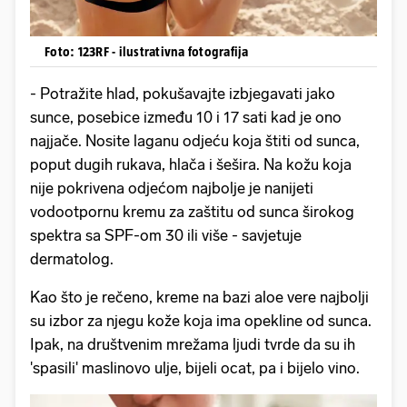
Foto: 123RF - ilustrativna fotografija
- Potražite hlad, pokušavajte izbjegavati jako
sunce, posebice između 10 i 17 sati kad je ono
najjače. Nosite laganu odjeću koja štiti od sunca,
poput dugih rukava, hlača i šešira. Na kožu koja
nije pokrivena odjećom najbolje je nanijeti
vodootpornu kremu za zaštitu od sunca širokog
spektra sa SPF-om 30 ili više - savjetuje
dermatolog.
Kao što je rečeno, kreme na bazi aloe vere najbolji
su izbor za njegu kože koja ima opekline od sunca.
Ipak, na društvenim mrežama ljudi tvrde da su ih
'spasili' maslinovo ulje, bijeli ocat, pa i bijelo vino.