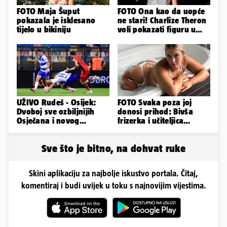
FOTO Maja Šuput
FOTO Ona kao da uopće
pokazala je isklesano
ne stari! Charlize Theron
tijelo u bikiniju
voli pokazati figuru u
golišavim izdanjima...
UŽIVO Rudeš - Osijek:
FOTO Svaka poza joj
Dvoboj sve ozbiljnijih
donosi prihod: Bivša
Osječana i novog
frizerka i učiteljica
prvoligaša u Velikoj
oblinama je zapalila
Gorici
Instagram
Sve što je bitno, na dohvat ruke
Skini aplikaciju za najbolje iskustvo portala. Čitaj,
komentiraj i budi uvijek u toku s najnovijim vijestima.