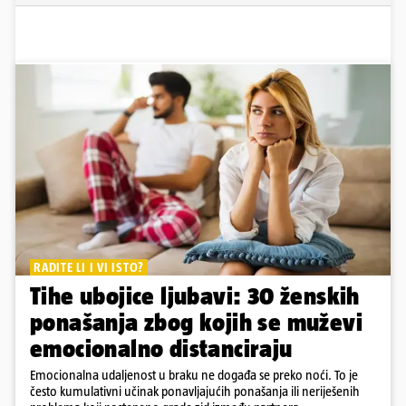
RADITE LI I VI ISTO?
Tihe ubojice ljubavi: 30 ženskih
ponašanja zbog kojih se muževi
emocionalno distanciraju
Emocionalna udaljenost u braku ne događa se preko noći. To je
često kumulativni učinak ponavljajućih ponašanja ili neriješenih