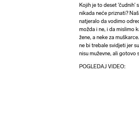
Kojih je to deset 'čudnih' 
nikada neće priznati? Naše
natjeralo da vodimo određe
možda i ne, i da mislimo 
žene, a neke za muškarce. 
ne bi trebale svidjeti jer 
nisu muževne, ali gotovo s
POGLEDAJ VIDEO: