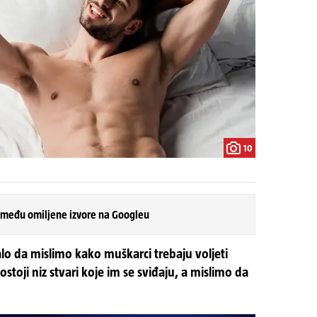
10
 među omiljene izvore na Googleu
alo da mislimo kako muškarci trebaju voljeti
stoji niz stvari koje im se sviđaju, a mislimo da