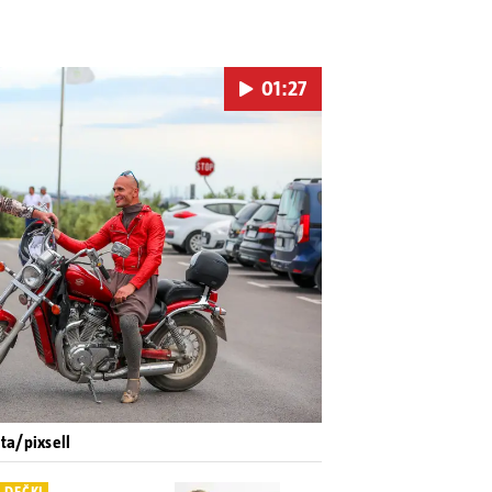
01:27
Pokretanje videa...
ata/pixsell
 DEČKI