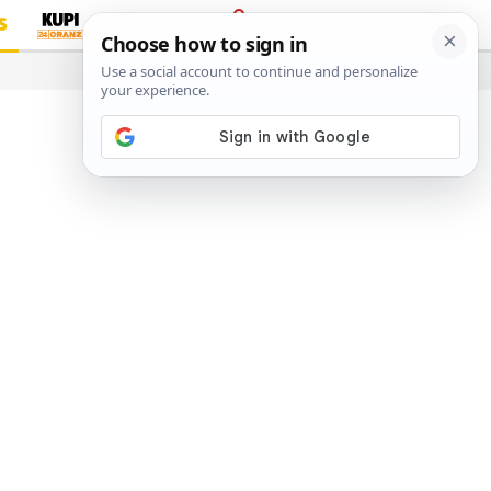
S
PRIJAVA
…