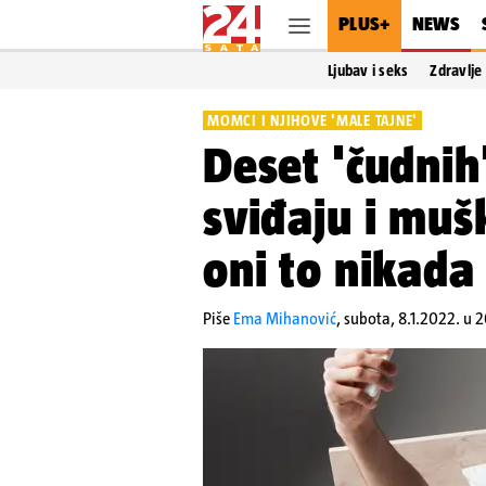
PLUS+
NEWS
Ljubav i seks
Zdravlje
MOMCI I NJIHOVE 'MALE TAJNE'
Deset 'čudnih'
sviđaju i muš
oni to nikada
Piše
Ema Mihanović
,
subota, 8.1.2022. u 