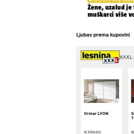
Žene, uzalud je 
muškarci više vo
Ljubav prema kupovini