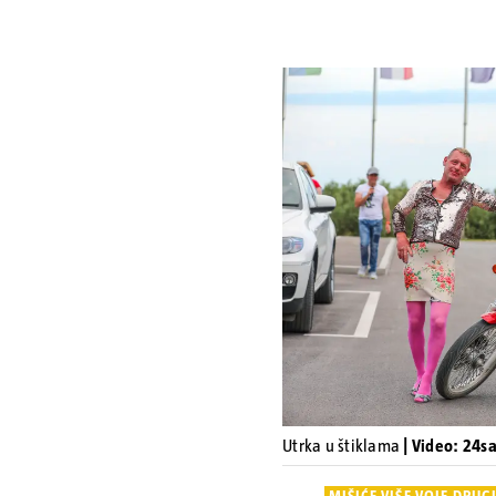
Utrka u štiklama
| Video: 24s
MIŠIĆE VIŠE VOLE DRUGI