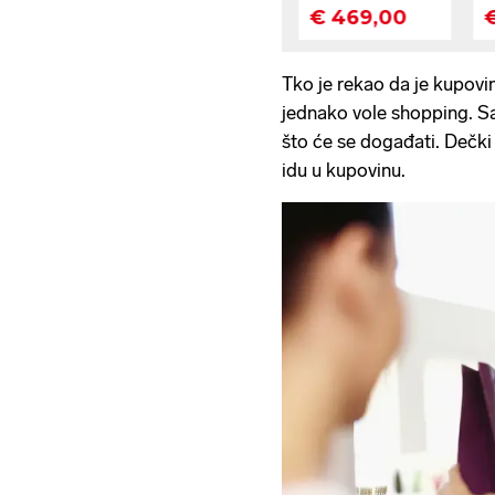
Tko je rekao da je kupovi
jednako vole shopping. Sam
što će se događati. Dečk
idu u kupovinu.