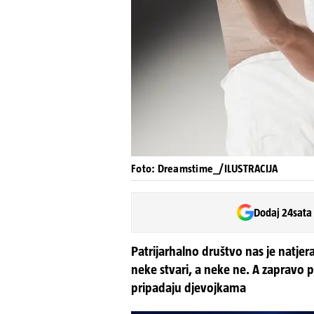
Foto: Dreamstime_/ILUSTRACIJA
Dodaj 24sata
Patrijarhalno društvo nas je natjer
neke stvari, a neke ne. A zapravo po
pripadaju djevojkama