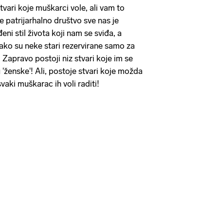
stvari koje muškarci vole, ali vam to
 patrijarhalno društvo sve nas je
ni stil života koji nam se sviđa, a
kako su neke stari rezervirane samo za
Zapravo postoji niz stvari koje im se
su 'ženske'! Ali, postoje stvari koje možda
vaki muškarac ih voli raditi!