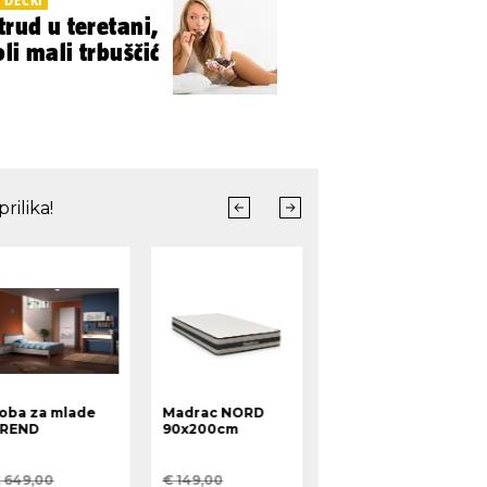
trud u teretani,
li mali trbuščić