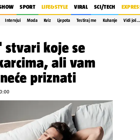
SHOW
SPORT
LIFE&STYLE
VIRAL
SCI/TECH
EXPRES
Intervjui
Moda
Kviz
Ljepota
Testiraj me
Kuhanje
Vidi još
 stvari koje se
karcima, ali vam
 neće priznati
20:00