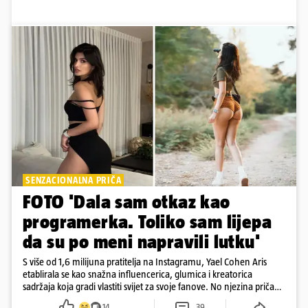
SENZACIONALNA PRIČA
FOTO 'Dala sam otkaz kao
programerka. Toliko sam lijepa
da su po meni napravili lutku'
S više od 1,6 milijuna pratitelja na Instagramu, Yael Cohen Aris
etablirala se kao snažna influencerica, glumica i kreatorica
sadržaja koja gradi vlastiti svijet za svoje fanove. No njezina priča
pokazuje da online slava dolazi i s neočekivanim izazovima
14
39