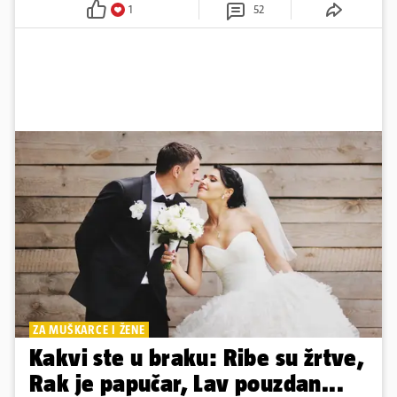
1
52
ZA MUŠKARCE I ŽENE
Kakvi ste u braku: Ribe su žrtve,
Rak je papučar, Lav pouzdan...