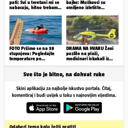
pati: Svi u teretani mi se
bajke: Muškovci su
nabacuju, hitno trebam
omiljeno izletište
tjelohranitelja!
Zadrana, pogledajte
zašto
FOTO Pržimo se na 38
DRAMA NA HVARU Ženi
stupnjeva: Pogledajte
pozlilo na plaži,
temperature po
medicinari iskakali iz
gradovima
helikoptera na stijene!
Sve što je bitno, na dohvat ruke
Skini aplikaciju za najbolje iskustvo portala. Čitaj,
komentiraj i budi uvijek u toku s najnovijim vijestima.
Odaberi temu koju želiš pratiti