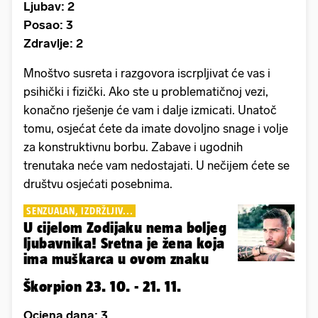
Ljubav: 2
Posao: 3
Zdravlje: 2
Mnoštvo susreta i razgovora iscrpljivat će vas i
psihički i fizički. Ako ste u problematičnoj vezi,
konačno rješenje će vam i dalje izmicati. Unatoč
tomu, osjećat ćete da imate dovoljno snage i volje
za konstruktivnu borbu. Zabave i ugodnih
trenutaka neće vam nedostajati. U nečijem ćete se
društvu osjećati posebnima.
SENZUALAN, IZDRŽLJIV...
U cijelom Zodijaku nema boljeg
ljubavnika! Sretna je žena koja
ima muškarca u ovom znaku
Škorpion 23. 10. - 21. 11.
Ocjena dana: 3