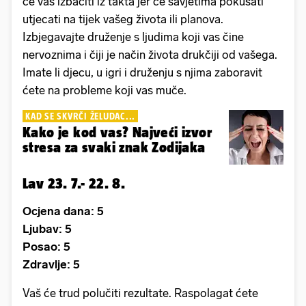
će vas izbaciti iz takta jer će savjetima pokušati
utjecati na tijek vašeg života ili planova.
Izbjegavajte druženje s ljudima koji vas čine
nervoznima i čiji je način života drukčiji od vašega.
Imate li djecu, u igri i druženju s njima zaboravit
ćete na probleme koji vas muče.
KAD SE SKVRČI ŽELUDAC...
Kako je kod vas? Najveći izvor
stresa za svaki znak Zodijaka
Lav 23. 7.- 22. 8.
Ocjena dana: 5
Ljubav: 5
Posao: 5
Zdravlje: 5
Vaš će trud polučiti rezultate. Raspolagat ćete