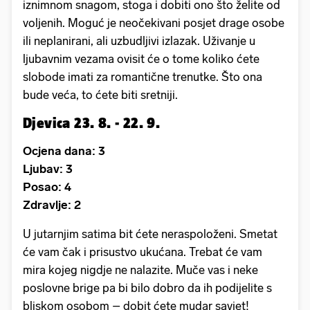
iznimnom snagom, stoga i dobiti ono što želite od
voljenih. Moguć je neočekivani posjet drage osobe
ili neplanirani, ali uzbudljivi izlazak. Uživanje u
ljubavnim vezama ovisit će o tome koliko ćete
slobode imati za romantične trenutke. Što ona
bude veća, to ćete biti sretniji.
Djevica 23. 8. - 22. 9.
Ocjena dana: 3
Ljubav: 3
Posao: 4
Zdravlje: 2
U jutarnjim satima bit ćete neraspoloženi. Smetat
će vam čak i prisustvo ukućana. Trebat će vam
mira kojeg nigdje ne nalazite. Muče vas i neke
poslovne brige pa bi bilo dobro da ih podijelite s
bliskom osobom – dobit ćete mudar savjet!