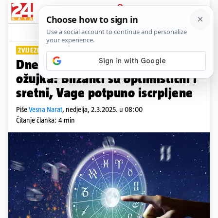
PRIJAVA
Lifestyle
Komentari
23
ZVIJEZDE DONOSE...
Dnevni horoskop za nedjelju 2.
ožujka: Blizanci su optimistični i
sretni, Vage potpuno iscrpljene
Piše
Vesna Narat
,
nedjelja, 2.3.2025. u 08:00
Čitanje članka: 4 min