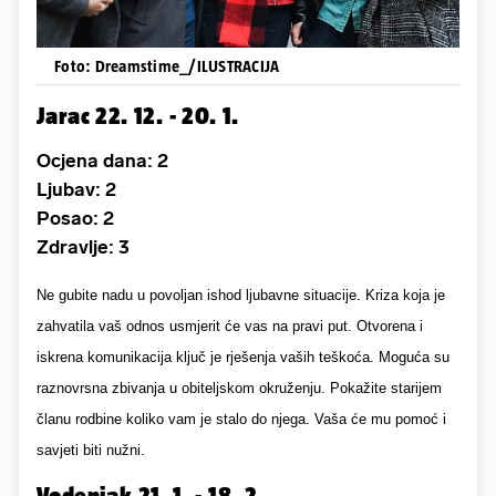
Foto: Dreamstime_/ILUSTRACIJA
Jarac 22. 12. - 20. 1.
Ocjena dana: 2
Ljubav: 2
Posao: 2
Zdravlje: 3
Ne gubite nadu u povoljan ishod ljubavne situacije. Kriza koja je
zahvatila vaš odnos usmjerit će vas na pravi put. Otvorena i
iskrena komunikacija ključ je rješenja vaših teškoća. Moguća su
raznovrsna zbivanja u obiteljskom okruženju. Pokažite starijem
članu rodbine koliko vam je stalo do njega. Vaša će mu pomoć i
savjeti biti nužni.
Vodenjak 21. 1. - 18. 2.