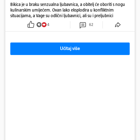
Bikica je u braku senzualna ljubavnica, a obitelj će oboriti s nogu
kulinarskim umijećem. Ovan lako eksplodira u konfliktnim
situacijama, a Vage su odlični ljubavnici, ali su i preljubnici
4
62
Učitaj više