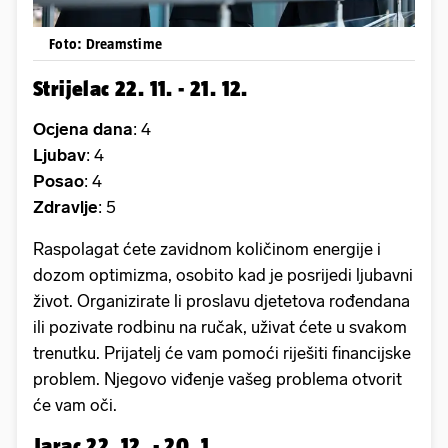
Foto: Dreamstime
Strijelac 22. 11. - 21. 12.
Ocjena dana
: 4
Ljubav
: 4
Posao
: 4
Zdravlje
: 5
Raspolagat ćete zavidnom količinom energije i
dozom optimizma, osobito kad je posrijedi ljubavni
život. Organizirate li proslavu djetetova rođendana
ili pozivate rodbinu na ručak, uživat ćete u svakom
trenutku. Prijatelj će vam pomoći riješiti financijske
problem. Njegovo viđenje vašeg problema otvorit
će vam oči.
Jarac 22. 12. - 20. 1.