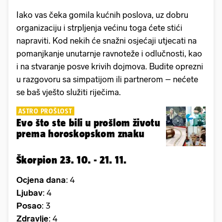
Iako vas čeka gomila kućnih poslova, uz dobru
organizaciju i strpljenja većinu toga ćete stići
napraviti. Kod nekih će snažni osjećaji utjecati na
pomanjkanje unutarnje ravnoteže i odlučnosti, kao
i na stvaranje posve krivih dojmova. Budite oprezni
u razgovoru sa simpatijom ili partnerom – nećete
se baš vješto služiti riječima.
ASTRO PROŠLOST
Evo što ste bili u prošlom životu
prema horoskopskom znaku
Škorpion 23. 10. - 21. 11.
Ocjena dana
: 4
Ljubav
: 4
Posao
: 3
Zdravlje
: 4