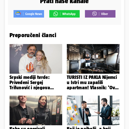
Prati naše kanale
Preporučeni članci
Srpski mediji tvrde:
TURISTI IZ PAKLA Nijemci
Privedeni Sergej
u Istri mu zapalili
Trifunović i njegova
apartman! Vlasnik: 'Ovo
supruga, izazvali su
je danas postala tortura'
incident
Kako su operirali
Koji je najbolji, a koji