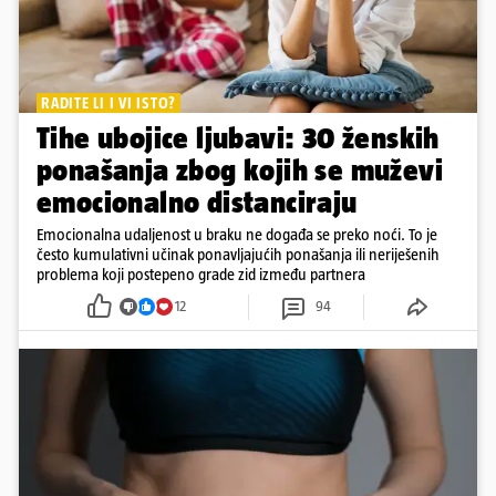
RADITE LI I VI ISTO?
Tihe ubojice ljubavi: 30 ženskih
ponašanja zbog kojih se muževi
emocionalno distanciraju
Emocionalna udaljenost u braku ne događa se preko noći. To je
često kumulativni učinak ponavljajućih ponašanja ili neriješenih
problema koji postepeno grade zid između partnera
12
94