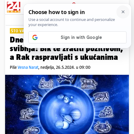
PRIJAVA
Lifestyle
Komentari
65
ŠTO VAS ČEKA?
Dnevni horoskop za nedjelju 26.
svibnja: Bik će zračiti pozitivom,
a Rak raspravljati s ukućanima
Piše
Vesna Narat
,
nedjelja, 26.5.2024. u 09:00