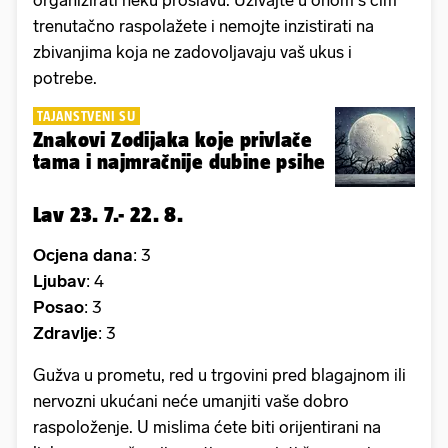
trenutačno raspolažete i nemojte inzistirati na
zbivanjima koja ne zadovoljavaju vaš ukus i
potrebe.
TAJANSTVENI SU
Znakovi Zodijaka koje privlače
tama i najmračnije dubine psihe
Lav 23. 7.- 22. 8.
Ocjena dana
: 3
Ljubav
: 4
Posao
: 3
Zdravlje
: 3
Gužva u prometu, red u trgovini pred blagajnom ili
nervozni ukućani neće umanjiti vaše dobro
raspoloženje. U mislima ćete biti orijentirani na