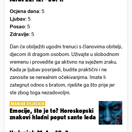
Ocjena dana
: 5
Ljubav
: 5
Posao
: 5
Zdravlje
: 5
Dan će obilježiti ugodni trenuci s članovima obitelji,
djecom ili dragom osobom. Uživajte u slobodnom
vremenu i provedite ga aktivno na svježem zraku.
Kada je ljubav posrijedi, budite praktični i ne
zanosite se nerealnim očekivanjima. Imate li
zategnut odnos s bratom, riješite ga što prije jer
ste zbog toga nezadovoljni.
MANJAK OSJEĆAJA
Emocije, što je to? Horoskopski
znakovi hladni poput sante leda