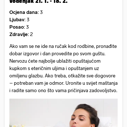
Vodenjak 21. 1. - 18. 2.
Ocjena dana
: 3
Ljubav
: 3
Posao
: 3
Zdravlje
: 2
Ako vam se ne ide na ručak kod rodbine, pronađite
dobar izgovor i dan provedite po svom guštu.
Nervozu ćete najbolje ublažiti opuštajućom
kupkom s eteričnim uljima i opuštanjem uz
omiljenu glazbu. Ako treba, otkažite sve dogovore
– potreban vam je odmor. Uronite u svijet maštanja
i radite samo ono što vama pričinjava zadovoljstvo.