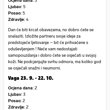
Ocjena dana
: 5
Ljubav
: 5
Posao
: 5
Zdravlje
: 4
Dan će biti krcat obavezama, no dobro ćete se
snalaziti. Izložite partneru svoje ideje za
predstojeće ljetovanje – bit će prihvaćene s
oduševljenjem ! Neće vam nedostajati
samopouzdanja i dobro ćete se osjećati u svojoj
koži. Ne podcjenjujte svrhu odmora, ma koliko god
se osjećali snažni i neumorni.
Vaga 23. 9. - 22. 10.
Ocjena dana
: 2
Ljubav
: 3
Posao
: 2
Zdravlje
: 2