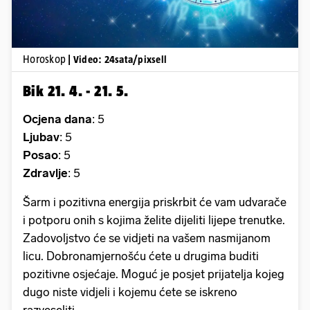
Horoskop
| Video: 24sata/pixsell
Bik 21. 4. - 21. 5.
Ocjena dana
: 5
Ljubav
: 5
Posao
: 5
Zdravlje
: 5
Šarm i pozitivna energija priskrbit će vam udvarače
i potporu onih s kojima želite dijeliti lijepe trenutke.
Zadovoljstvo će se vidjeti na vašem nasmijanom
licu. Dobronamjernošću ćete u drugima buditi
pozitivne osjećaje. Moguć je posjet prijatelja kojeg
dugo niste vidjeli i kojemu ćete se iskreno
razveseliti.