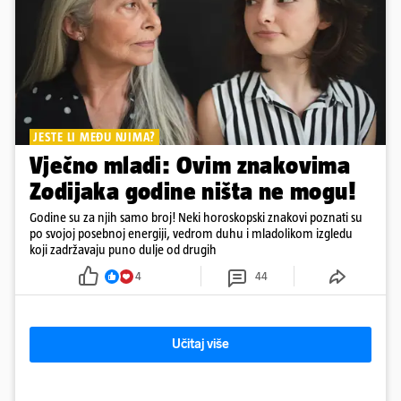
JESTE LI MEĐU NJIMA?
Vječno mladi: Ovim znakovima
Zodijaka godine ništa ne mogu!
Godine su za njih samo broj! Neki horoskopski znakovi poznati su
po svojoj posebnoj energiji, vedrom duhu i mladolikom izgledu
koji zadržavaju puno dulje od drugih
4
44
Učitaj više