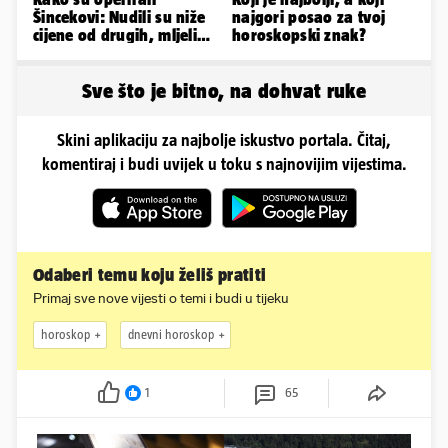
Šincekovi: Nudili su niže
najgori posao za tvoj
cijene od drugih, mljeli
horoskopski znak?
su otpad pa zakapali...
Sve što je bitno, na dohvat ruke
Skini aplikaciju za najbolje iskustvo portala. Čitaj,
komentiraj i budi uvijek u toku s najnovijim vijestima.
Odaberi temu koju želiš pratiti
Primaj sve nove vijesti o temi i budi u tijeku
horoskop
dnevni horoskop
1
65