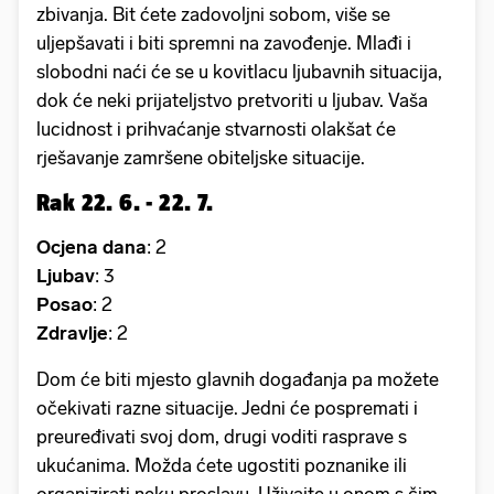
zbivanja. Bit ćete zadovoljni sobom, više se
uljepšavati i biti spremni na zavođenje. Mlađi i
slobodni naći će se u kovitlacu ljubavnih situacija,
dok će neki prijateljstvo pretvoriti u ljubav. Vaša
lucidnost i prihvaćanje stvarnosti olakšat će
rješavanje zamršene obiteljske situacije.
Rak 22. 6. - 22. 7.
Ocjena dana
: 2
Ljubav
: 3
Posao
: 2
Zdravlje
: 2
Dom će biti mjesto glavnih događanja pa možete
očekivati razne situacije. Jedni će pospremati i
preuređivati svoj dom, drugi voditi rasprave s
ukućanima. Možda ćete ugostiti poznanike ili
organizirati neku proslavu. Uživajte u onom s čim