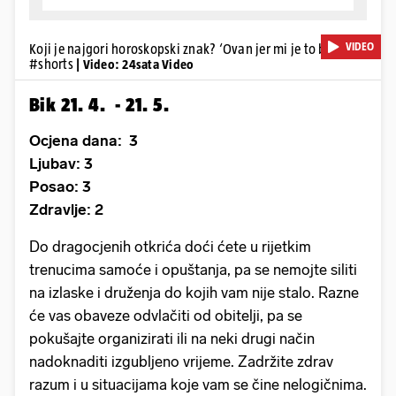
VIDEO
Koji je najgori horoskopski znak? ‘Ovan jer mi je to bivši’
#shorts
| Video: 24sata Video
Bik 21. 4. - 21. 5.
Ocjena dana: 3
Ljubav: 3
Posao: 3
Zdravlje: 2
Do dragocjenih otkrića doći ćete u rijetkim
trenucima samoće i opuštanja, pa se nemojte siliti
na izlaske i druženja do kojih vam nije stalo. Razne
će vas obaveze odvlačiti od obitelji, pa se
pokušajte organizirati ili na neki drugi način
nadoknaditi izgubljeno vrijeme. Zadržite zdrav
razum i u situacijama koje vam se čine nelogičnima.