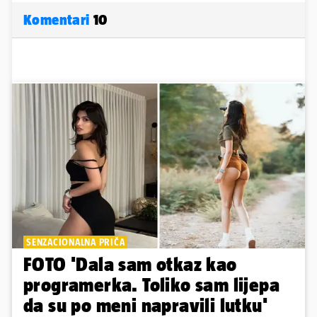
Komentari
10
SENZACIONALNA PRIČA
FOTO 'Dala sam otkaz kao
programerka. Toliko sam lijepa
da su po meni napravili lutku'