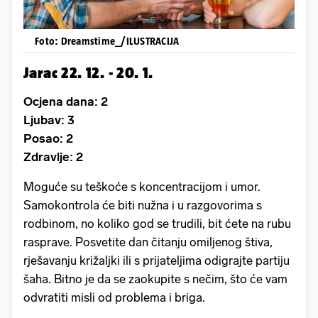
Foto: Dreamstime_/ILUSTRACIJA
Jarac 22. 12. - 20. 1.
Ocjena dana: 2
Ljubav: 3
Posao: 2
Zdravlje: 2
Moguće su teškoće s koncentracijom i umor.
Samokontrola će biti nužna i u razgovorima s
rodbinom, no koliko god se trudili, bit ćete na rubu
rasprave. Posvetite dan čitanju omiljenog štiva,
rješavanju križaljki ili s prijateljima odigrajte partiju
šaha. Bitno je da se zaokupite s nečim, što će vam
odvratiti misli od problema i briga.