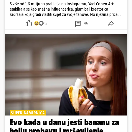
S više od 1,6 milijuna pratitelja na Instagramu, Yael Cohen Aris
etablirala se kao snažna influencerica, glumica i kreatorica
sadržaja koja gradi vlastiti svijet za svoje fanove. No njezina priča
pokazuje da online slava dolazi i s neočekivanim izazovima
15
46
SUPER NAMIRNICA
Evo kada u danu jesti bananu za
bolju probavu i mršavljenje