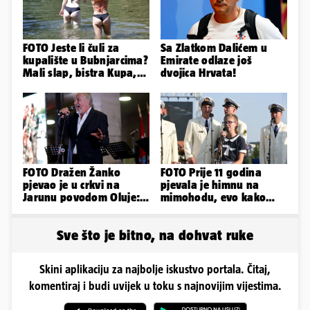
FOTO Jeste li čuli za
Sa Zlatkom Dalićem u
kupalište u Bubnjarcima?
Emirate odlaze još
Mali slap, bistra Kupa,
dvojica Hrvata!
šumski hlad - prava
idila!
FOTO Dražen Žanko
FOTO Prije 11 godina
pjevao je u crkvi na
pjevala je himnu na
Jarunu povodom Oluje:
mimohodu, evo kako
Evo kako je izgledao
danas izgleda Mia
nastup
Negovetić
Sve što je bitno, na dohvat ruke
Skini aplikaciju za najbolje iskustvo portala. Čitaj,
komentiraj i budi uvijek u toku s najnovijim vijestima.