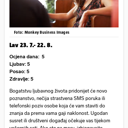
Foto: Monkey Business Images
Lav 23. 7.- 22. 8.
Ocjena dana: 5
Ljubav: 5
Posao: 5
Zdravlje: 5
Bogatstvu ljubavnog života pridonijet će novo
poznanstvo, nečija strastvena SMS poruka ili
telefonski poziv osobe koja će vam staviti do
znanja da prema vama gaji naklonost. Ugodan
susret ili društveni događaj očekuje vas tijekom
večernjih sati. Ako ste na moru, izbjegavajte