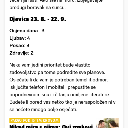
predugi boravak na suncu.
Djevica 23. 8. - 22. 9.
Ocjena dana: 3
Ljubav: 4
Posao: 3
Zdravlje: 2
Neka vam jedini prioritet bude vlastito
zadovoljstvo pa tome podredite sve planove.
Osjećate li da vam je potreban temeljit odmor,
isključite telefon i mobitel i prepustite se
popodnevnom snu ili čitanju omiljene literature.
Budete li pored vas netko tko je neraspoložen ni vi
se nećete mnogo bolje osjećati.
PAKAO POD ISTIM KROVOM
Nikad mira s njima: Ovi znakovi