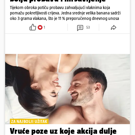
Tijekom obroka potiču probavu zahvaljujući vlaknima koja
pomažu pokretljivosti crijeva. Jedna srednje velika banana sadrži
oko 3 grama vlakana, što je 11 % preporučenog dnevnog unosa
1
53
ZA NAJBOLJI UŽITAK
Vruće poze uz koje akcija dulje