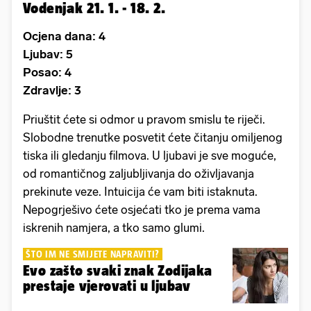
Vodenjak 21. 1. - 18. 2.
Ocjena dana: 4
Ljubav: 5
Posao: 4
Zdravlje: 3
Priuštit ćete si odmor u pravom smislu te riječi.
Slobodne trenutke posvetit ćete čitanju omiljenog
tiska ili gledanju filmova. U ljubavi je sve moguće,
od romantičnog zaljubljivanja do oživljavanja
prekinute veze. Intuicija će vam biti istaknuta.
Nepogrješivo ćete osjećati tko je prema vama
iskrenih namjera, a tko samo glumi.
ŠTO IM NE SMIJETE NAPRAVITI?
Evo zašto svaki znak Zodijaka
prestaje vjerovati u ljubav