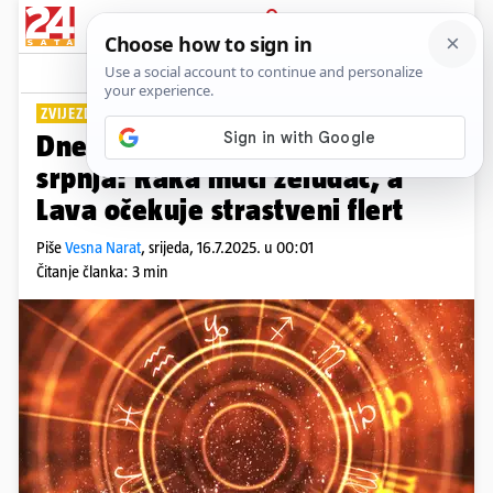
PRIJAVA
Lifestyle
Komentari
10
ZVIJEZDE ZNAJU...
Dnevni horoskop za srijedu 16.
srpnja: Raka muči želudac, a
Lava očekuje strastveni flert
Piše
Vesna Narat
,
srijeda, 16.7.2025. u 00:01
Čitanje članka: 3 min