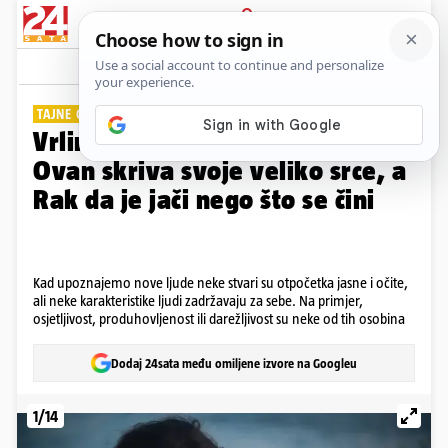
PRIJAVA
Galerija
Komentari
21
TAJNE OSOBINE ZODIJAKA
Vrline koje ne vole pokazivati:
Ovan skriva svoje veliko srce, a
Rak da je jači nego što se čini
Kad upoznajemo nove ljude neke stvari su otpočetka jasne i očite,
ali neke karakteristike ljudi zadržavaju za sebe. Na primjer,
osjetljivost, produhovljenost ili darežljivost su neke od tih osobina
Dodaj 24sata među omiljene izvore na Googleu
1/14