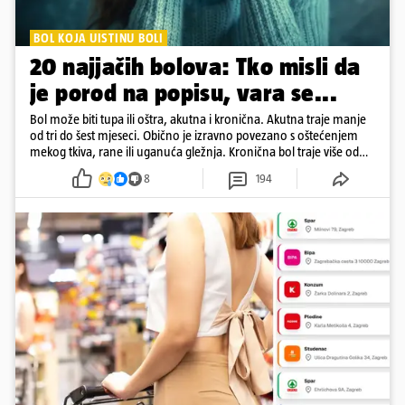
BOL KOJA UISTINU BOLI
20 najjačih bolova: Tko misli da
je porod na popisu, vara se...
Bol može biti tupa ili oštra, akutna i kronična. Akutna traje manje
od tri do šest mjeseci. Obično je izravno povezano s oštećenjem
mekog tkiva, rane ili uganuća gležnja. Kronična bol traje više od
šest mjeseci
8
194