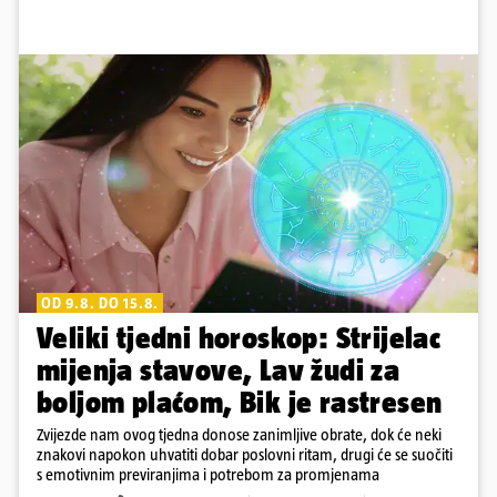
OD 9.8. DO 15.8.
Veliki tjedni horoskop: Strijelac
mijenja stavove, Lav žudi za
boljom plaćom, Bik je rastresen
Zvijezde nam ovog tjedna donose zanimljive obrate, dok će neki
znakovi napokon uhvatiti dobar poslovni ritam, drugi će se suočiti
s emotivnim previranjima i potrebom za promjenama