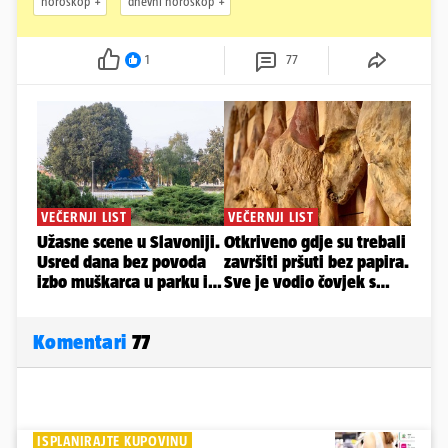
horoskop
dnevni horoskop
1
77
Komentari
77
ISPLANIRAJTE KUPOVINU