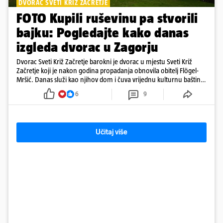
DVORAC SVETI KRIŽ ZAČRETJE
FOTO Kupili ruševinu pa stvorili
bajku: Pogledajte kako danas
izgleda dvorac u Zagorju
Dvorac Sveti Križ Začretje barokni je dvorac u mjestu Sveti Križ
Začretje koji je nakon godina propadanja obnovila obitelj Flögel-
Mršić. Danas služi kao njihov dom i čuva vrijednu kulturnu baštinu
davno zaboravljenog vremena
6
9
Učitaj više