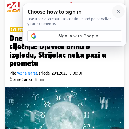
PRIJAVA
Lifestyle
Komentari
77
ZVIJEZDE PREDVIĐAJU
Dnevni horoskop za srijedu 29.
siječnja: Djevice brinu o
izgledu, Strijelac neka pazi u
prometu
Piše
Vesna Narat
,
srijeda, 29.1.2025. u 00:01
Čitanje članka: 3 min