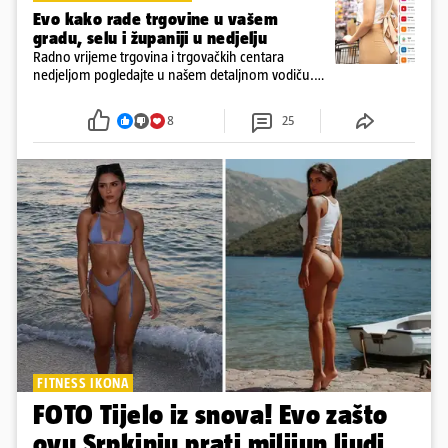
Evo kako rade trgovine u vašem
gradu, selu i županiji u nedjelju
Radno vrijeme trgovina i trgovačkih centara
nedjeljom pogledajte u našem detaljnom vodiču.
Trgovine smiju raditi 16 nedjelja u godini, a trgovine
i šoping centri sami biraju koje će to nedjelje biti
8
25
FITNESS IKONA
FOTO Tijelo iz snova! Evo zašto
ovu Srpkinju prati milijun ljudi