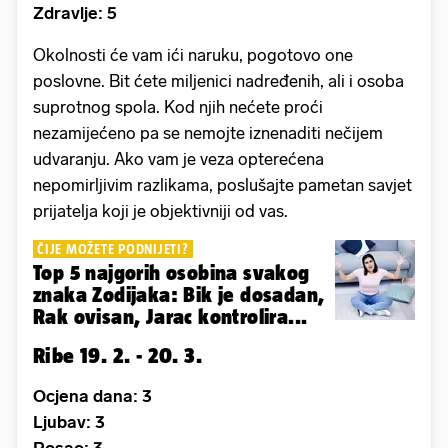
Zdravlje: 5
Okolnosti će vam ići naruku, pogotovo one
poslovne. Bit ćete miljenici nadređenih, ali i osoba
suprotnog spola. Kod njih nećete proći
nezamijećeno pa se nemojte iznenaditi nečijem
udvaranju. Ako vam je veza opterećena
nepomirljivim razlikama, poslušajte pametan savjet
prijatelja koji je objektivniji od vas.
ČIJE MOŽETE PODNIJETI?
Top 5 najgorih osobina svakog
znaka Zodijaka: Bik je dosadan,
Rak ovisan, Jarac kontrolira...
Ribe 19. 2. - 20. 3.
Ocjena dana: 3
Ljubav: 3