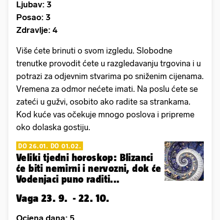
Ljubav: 3
Posao: 3
Zdravlje: 4
Više ćete brinuti o svom izgledu. Slobodne
trenutke provodit ćete u razgledavanju trgovina i u
potrazi za odjevnim stvarima po sniženim cijenama.
Vremena za odmor nećete imati. Na poslu ćete se
zateći u gužvi, osobito ako radite sa strankama.
Kod kuće vas očekuje mnogo poslova i pripreme
oko dolaska gostiju.
DO 26.01. DO 01.02.
Veliki tjedni horoskop: Blizanci
će biti nemirni i nervozni, dok će
Vodenjaci puno raditi...
Vaga 23. 9. - 22. 10.
Ocjena dana: 5