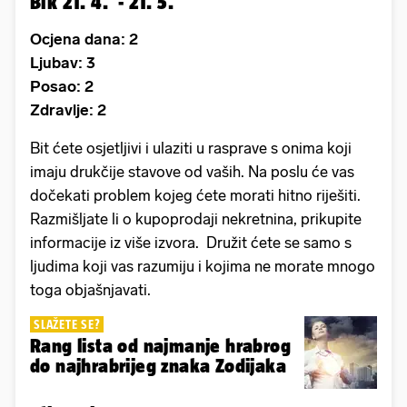
Bik 21. 4. - 21. 5.
Ocjena dana: 2
Ljubav: 3
Posao: 2
Zdravlje: 2
Bit ćete osjetljivi i ulaziti u rasprave s onima koji
imaju drukčije stavove od vaših. Na poslu će vas
dočekati problem kojeg ćete morati hitno riješiti.
Razmišljate li o kupoprodaji nekretnina, prikupite
informacije iz više izvora. Družit ćete se samo s
ljudima koji vas razumiju i kojima ne morate mnogo
toga objašnjavati.
SLAŽETE SE?
Rang lista od najmanje hrabrog
do najhrabrijeg znaka Zodijaka