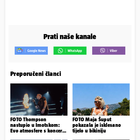
Prati naše kanale
Preporučeni članci
FOTO Thompson
FOTO Maja Šuput
nastupio u Imotskom:
pokazala je isklesano
Evo atmosfere s koncerta
tijelo u bikiniju
na Gospinom docu