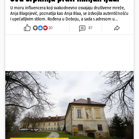
U moru influencera koji svakodnevno osvajaju društvene mreže,
Anja Blagojević, poznatija kao Anja Blaa, se izdvojila autentičnošću
i upečatljivim stilom. Rođena u Doboju, a sada s adresom u
Dubaiju, Anja je spoj glamura, discipline i mladenačke energije
20
87