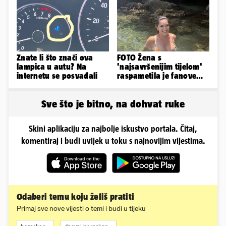
Znate li što znači ova
FOTO Žena s
lampica u autu? Na
'najsavršenijim tijelom'
internetu se posvađali
raspametila je fanove
zaigranim fotkama iz
plićaka
Sve što je bitno, na dohvat ruke
Skini aplikaciju za najbolje iskustvo portala. Čitaj,
komentiraj i budi uvijek u toku s najnovijim vijestima.
Odaberi temu koju želiš pratiti
Primaj sve nove vijesti o temi i budi u tijeku