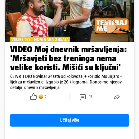
VELIKI TEST NOVINARA 24SATA
VIDEO Moj dnevnik mršavljenja:
'Mršavjeti bez treninga nema
velike koristi. Mišići su ključni'
ČETVRTI DIO Novinar 24sata od kolovoza je koristio Mounjaro -
lijek za mršavljenje. Izgubio je 26 kilograma. Donosimo njegov
detaljni dnevnik mršavljenja
2
13
Učitaj više