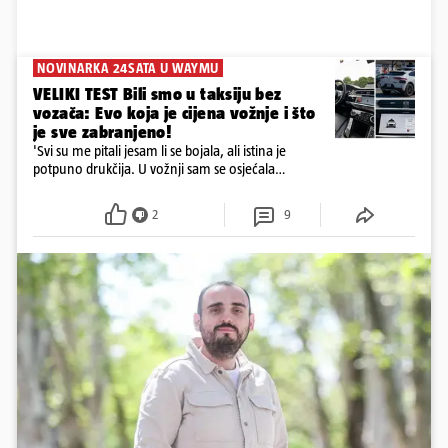
NOVINARKA 24SATA U WAYMU
VELIKI TEST Bili smo u taksiju bez
vozača: Evo koja je cijena vožnje i što
je sve zabranjeno!
'Svi su me pitali jesam li se bojala, ali istina je
potpuno drukčija. U vožnji sam se osjećala
ugodnije nego da me vozi klasični taksi s vozačem'
2
9