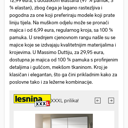
12,99 eura, s dodatkom elastana (97 % pamuk, 3
% elastan), zbog čega je lagano rastezljiva i
pogodna za one koji preferiraju modele koji prate
liniju tijela. Na muškom odjelu može se pronaći
majica i od 6,99 eura, regularnog kroja, sa 100 %
pamuka. U srednjem cjenovnom rangu našle su se
majice koje se izdvajaju kvalitetnijim materijalima i
krojevima. U Massimo Duttiju, za 29,95 eura,
dostupna je majica od 100 % pamuka s profinjenim
detaljima i gušćom, mekšom tkaninom. Kroj je
klasičan i elegantan, što ga čini prikladnim kako za
poslovne tako i za ležerne kombinacije.