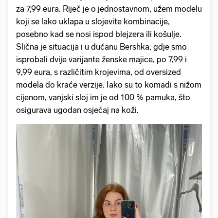
za 7,99 eura. Riječ je o jednostavnom, užem modelu
koji se lako uklapa u slojevite kombinacije,
posebno kad se nosi ispod blejzera ili košulje.
Slična je situacija i u dućanu Bershka, gdje smo
isprobali dvije varijante ženske majice, po 7,99 i
9,99 eura, s različitim krojevima, od oversized
modela do kraće verzije. Iako su to komadi s nižom
cijenom, vanjski sloj im je od 100 % pamuka, što
osigurava ugodan osjećaj na koži.