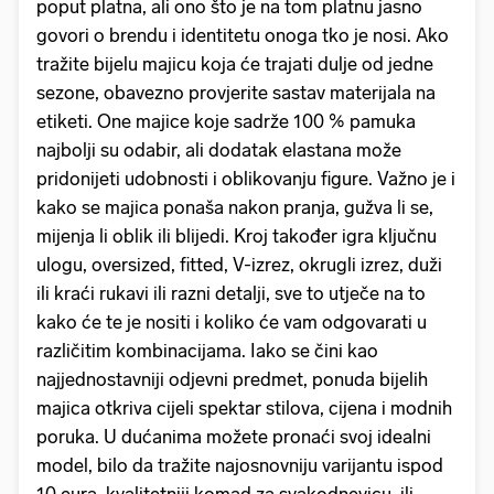
poput platna, ali ono što je na tom platnu jasno
govori o brendu i identitetu onoga tko je nosi. Ako
tražite bijelu majicu koja će trajati dulje od jedne
sezone, obavezno provjerite sastav materijala na
etiketi. One majice koje sadrže 100 % pamuka
najbolji su odabir, ali dodatak elastana može
pridonijeti udobnosti i oblikovanju figure. Važno je i
kako se majica ponaša nakon pranja, gužva li se,
mijenja li oblik ili blijedi. Kroj također igra ključnu
ulogu, oversized, fitted, V-izrez, okrugli izrez, duži
ili kraći rukavi ili razni detalji, sve to utječe na to
kako će te je nositi i koliko će vam odgovarati u
različitim kombinacijama. Iako se čini kao
najjednostavniji odjevni predmet, ponuda bijelih
majica otkriva cijeli spektar stilova, cijena i modnih
poruka. U dućanima možete pronaći svoj idealni
model, bilo da tražite najosnovniju varijantu ispod