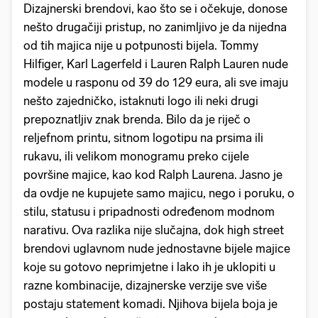
Dizajnerski brendovi, kao što se i očekuje, donose
nešto drugačiji pristup, no zanimljivo je da nijedna
od tih majica nije u potpunosti bijela. Tommy
Hilfiger, Karl Lagerfeld i Lauren Ralph Lauren nude
modele u rasponu od 39 do 129 eura, ali sve imaju
nešto zajedničko, istaknuti logo ili neki drugi
prepoznatljiv znak brenda. Bilo da je riječ o
reljefnom printu, sitnom logotipu na prsima ili
rukavu, ili velikom monogramu preko cijele
površine majice, kao kod Ralph Laurena. Jasno je
da ovdje ne kupujete samo majicu, nego i poruku, o
stilu, statusu i pripadnosti određenom modnom
narativu. Ova razlika nije slučajna, dok high street
brendovi uglavnom nude jednostavne bijele majice
koje su gotovo neprimjetne i lako ih je uklopiti u
razne kombinacije, dizajnerske verzije sve više
postaju statement komadi. Njihova bijela boja je