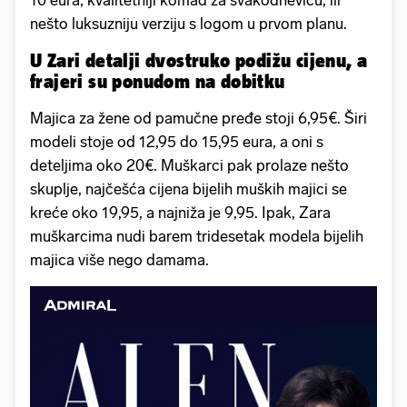
10 eura, kvalitetniji komad za svakodnevicu, ili
nešto luksuzniju verziju s logom u prvom planu.
U Zari detalji dvostruko podižu cijenu, a
frajeri su ponudom na dobitku
Majica za žene od pamučne pređe stoji 6,95€. Širi
modeli stoje od 12,95 do 15,95 eura, a oni s
deteljima oko 20€. Muškarci pak prolaze nešto
skuplje, najčešća cijena bijelih muških majici se
kreće oko 19,95, a najniža je 9,95. Ipak, Zara
muškarcima nudi barem tridesetak modela bijelih
majica više nego damama.