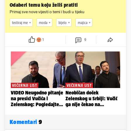
Odaberi temu koju želiš pratiti
Primaj sve nove vijesti o temi i budi u tijeku
testiraj me
moda
bijelo
majica
1
9
Komentari
9