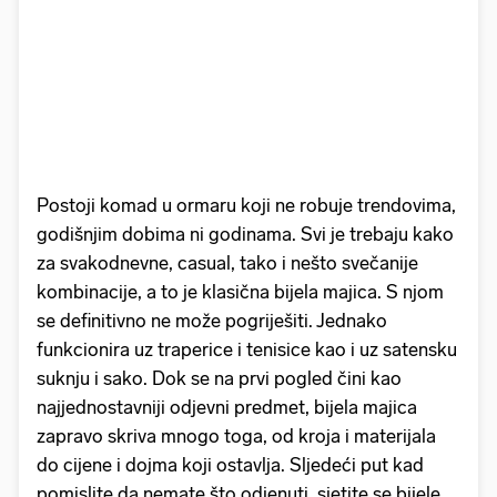
Postoji komad u ormaru koji ne robuje trendovima,
godišnjim dobima ni godinama. Svi je trebaju kako
za svakodnevne, casual, tako i nešto svečanije
kombinacije, a to je klasična bijela majica. S njom
se definitivno ne može pogriješiti. Jednako
funkcionira uz traperice i tenisice kao i uz satensku
suknju i sako. Dok se na prvi pogled čini kao
najjednostavniji odjevni predmet, bijela majica
zapravo skriva mnogo toga, od kroja i materijala
do cijene i dojma koji ostavlja. Sljedeći put kad
pomislite da nemate što odjenuti, sjetite se bijele