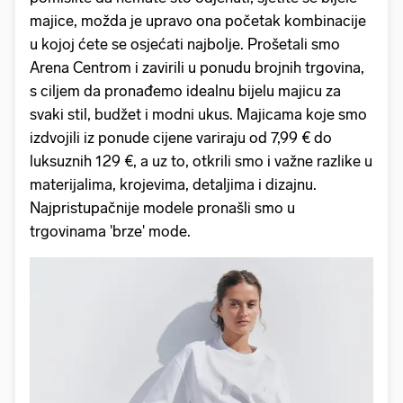
majice, možda je upravo ona početak kombinacije
u kojoj ćete se osjećati najbolje. Prošetali smo
Arena Centrom i zavirili u ponudu brojnih trgovina,
s ciljem da pronađemo idealnu bijelu majicu za
svaki stil, budžet i modni ukus. Majicama koje smo
izdvojili iz ponude cijene variraju od 7,99 € do
luksuznih 129 €, a uz to, otkrili smo i važne razlike u
materijalima, krojevima, detaljima i dizajnu.
Najpristupačnije modele pronašli smo u
trgovinama 'brze' mode.