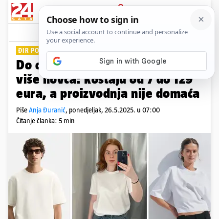
PRIJAVA
Lifestyle
Komentari
9
ĐIR PO TRGOVINAMA
Do obične bijele majice za nikad
više novca: koštaju od 7 do 129
eura, a proizvodnja nije domaća
Piše
Anja Đuranić
,
ponedjeljak, 26.5.2025. u 07:00
Čitanje članka: 5 min