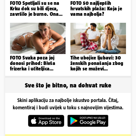
FOTO Spetljali su se na
FOTO 50 najljepših
Krku dok su bili djeca,
hrvatskih plaža: Koja je
završilo je burno. Ona
vama najbolja?
sad želi 50 milijuna eura
FOTO Svaka poza joj
Tihe ubojice ljubavi: 30
donosi prihod: Bivša
ženskih ponašanja zbog
frizerka i učiteljica
kojih se muževi
oblinama je zapalila
emocionalno distanciraju
Instagram
Sve što je bitno, na dohvat ruke
Skini aplikaciju za najbolje iskustvo portala. Čitaj,
komentiraj i budi uvijek u toku s najnovijim vijestima.