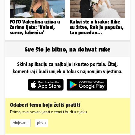
FOTO Valentina uživa u
Kakvi ste u braku: Ribe
čarima ljeta: 'Valovi,
su žrtve, Rak je papučar,
sunce, lubenica'
Lav pouzdan...
Sve što je bitno, na dohvat ruke
Skini aplikaciju za najbolje iskustvo portala. Čitaj,
komentiraj i budi uvijek u toku s najnovijim vijestima.
Odaberi temu koju želiš pratiti
Primaj sve nove vijesti o temi i budi u tijeku
zrinjevac
ples