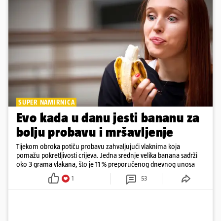
SUPER NAMIRNICA
Evo kada u danu jesti bananu za
bolju probavu i mršavljenje
Tijekom obroka potiču probavu zahvaljujući vlaknima koja
pomažu pokretljivosti crijeva. Jedna srednje velika banana sadrži
oko 3 grama vlakana, što je 11 % preporučenog dnevnog unosa
1
53