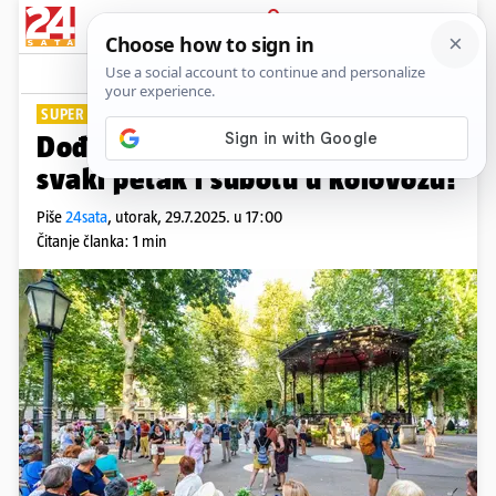
PRIJAVA
Lifestyle
Komentari
2
SUPER ZABAVA
Dođite na plesnjak na Zrinjevcu
svaki petak i subotu u kolovozu!
Piše
24sata
,
utorak, 29.7.2025. u 17:00
Čitanje članka: 1 min