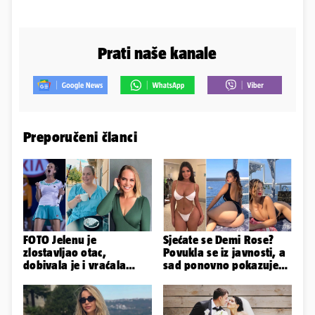
Prati naše kanale
Preporučeni članci
FOTO Jelenu je
Sjećate se Demi Rose?
zlostavljao otac,
Povukla se iz javnosti, a
dobivala je i vraćala
sad ponovno pokazuje
kilograme: 'Brutalno me
obline. Ovako izgleda
tukao šakama'