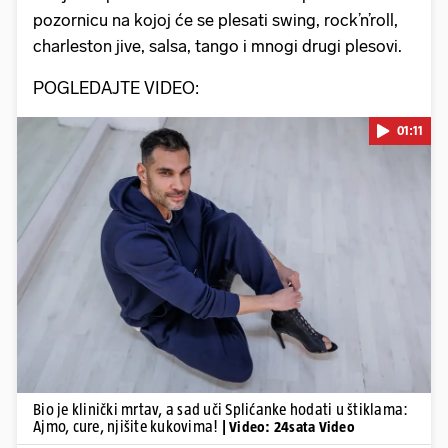
pozornicu na kojoj će se plesati swing, rock’n’roll,
charleston jive, salsa, tango i mnogi drugi plesovi.
POGLEDAJTE VIDEO:
01:11
Pokretanje videa...
Bio je klinički mrtav, a sad uči Splićanke hodati u štiklama:
Ajmo, cure, njišite kukovima!
| Video: 24sata Video