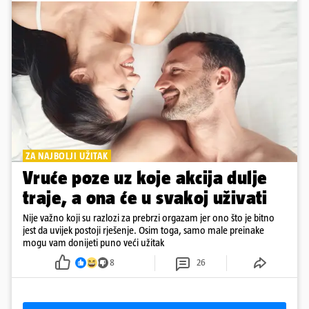
ZA NAJBOLJI UŽITAK
Vruće poze uz koje akcija dulje
traje, a ona će u svakoj uživati
Nije važno koji su razlozi za prebrzi orgazam jer ono što je bitno
jest da uvijek postoji rješenje. Osim toga, samo male preinake
mogu vam donijeti puno veći užitak
8
26