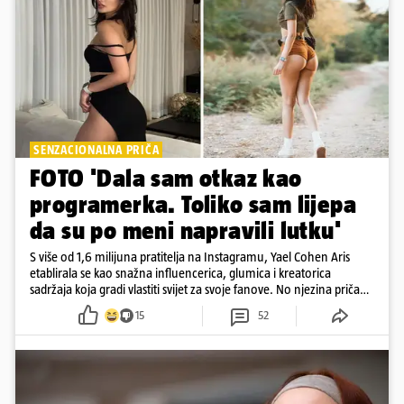
SENZACIONALNA PRIČA
FOTO 'Dala sam otkaz kao
programerka. Toliko sam lijepa
da su po meni napravili lutku'
S više od 1,6 milijuna pratitelja na Instagramu, Yael Cohen Aris
etablirala se kao snažna influencerica, glumica i kreatorica
sadržaja koja gradi vlastiti svijet za svoje fanove. No njezina priča
pokazuje da online slava dolazi i s neočekivanim izazovima
15
52