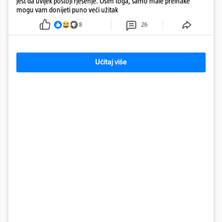
jest da uvijek postoji rješenje. Osim toga, samo male preinake
mogu vam donijeti puno veći užitak
8
26
Učitaj više