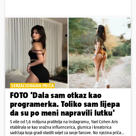
SENZACIONALNA PRIČA
FOTO 'Dala sam otkaz kao
programerka. Toliko sam lijepa
da su po meni napravili lutku'
S više od 1,6 milijuna pratitelja na Instagramu, Yael Cohen Aris
etablirala se kao snažna influencerica, glumica i kreatorica
sadržaja koja gradi vlastiti svijet za svoje fanove. No njezina priča