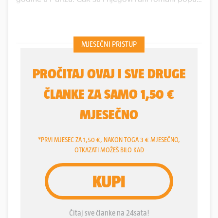
Claudeove ispovijesti i Thérèse Raquin izazvali
skandale. Za razliku od realizma koji je za cilj imao
predstavljanje cjelokupnog društva kakvo jest,
Zola je smatrao da je ljudska priroda surova i
genetski predodređena te 'mutira' pod utjecajem
vanjskog svijeta.