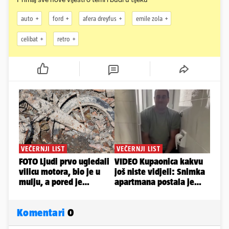
auto
ford
afera dreyfus
emile zola
celibat
retro
Komentari
0