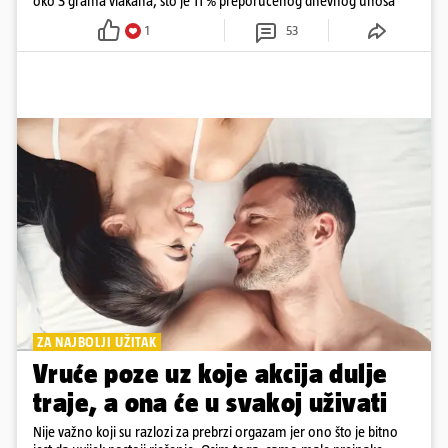
oko 3 grama vlakana, što je 11 % preporučenog dnevnog unosa
1
53
ZA NAJBOLJI UŽITAK
Vruće poze uz koje akcija dulje
traje, a ona će u svakoj uživati
Nije važno koji su razlozi za prebrzi orgazam jer ono što je bitno