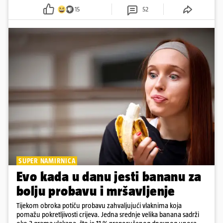
pokazuje da online slava dolazi i s neočekivanim izazovima
15
52
SUPER NAMIRNICA
Evo kada u danu jesti bananu za
bolju probavu i mršavljenje
Tijekom obroka potiču probavu zahvaljujući vlaknima koja
pomažu pokretljivosti crijeva. Jedna srednje velika banana sadrži