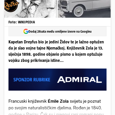
Foto: WIKIPEDIA
Dodaj 24sata među omiljene izvore na Googleu
Kapetan Dreyfus bio je jedini Židov te je lažno optužen
da je slao vojne tajne Njemačkoj. Književnik Zola je 13.
siječnja 1898. godine objavio pismo u kojem optužuje
vojsku zbog prikrivanja istine...
Francuski književnik
Émile Zola
svijetu je poznat
po svojim naturalističkim djelima. Rođen je 1840.
godine u Parizu. Čak su i njegovi rani romani poput