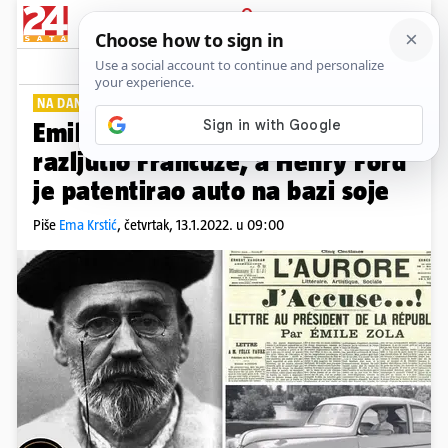
PRIJAVA
Lifestyle
Komentari
0
NA DANAŠNJI DAN
PLUS+
Emile Zola podržao Dreyfusa i
razljutio Francuze, a Henry Ford
je patentirao auto na bazi soje
Piše
Ema Krstić
,
četvrtak, 13.1.2022. u 09:00