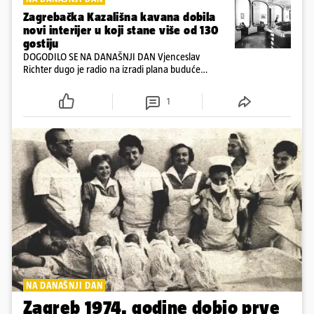
Zagrebačka Kazališna kavana dobila
novi interijer u koji stane više od 130
gostiju
DOGODILO SE NA DANAŠNJI DAN Vjenceslav
Richter dugo je radio na izradi plana buduće
kavane, koji bi zadovoljio i investitora i ugostiteljske
poduzeće Mosor i želje Zagrepčana
1
NA DANAŠNJI DAN
Zagreb 1974. godine dobio prve