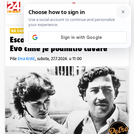
PRIJAVA
Lifestyle
Komentari
0
NA DANAŠNJI DAN
PLUS+
Escobar je pobjegao iz zatvora:
Evo čime je podmitio čuvare
Piše
Ema Krstić
,
subota, 27.7.2024. u 11:00