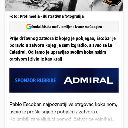
Foto: Profimedia - ilustrativna fotografija
Dodaj 24sata među omiljene izvore na Googleu
Prije državnog zatvora iz kojeg je pobjegao, Escobar je
boravio u zatvoru kojeg je sam izgradio, a zvao se La
Catedral. Od tamo je upravljao svojim kokainskim
carstvom i živio je kao kralj
Pablo Escobar, najpoznatiji veletrgovac kokainom,
uspio je prošle srijede pobjeći iz zatvora u
Kolumbiji zahvaljujući pomoći četvorice vojnika i
jednog dočasnika, piše Večernji list 27. srpnja