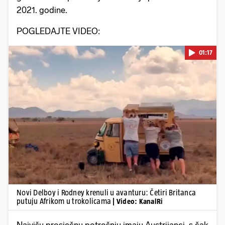
2021. godine.
POGLEDAJTE VIDEO:
01:17
Pokretanje videa...
Novi Delboy i Rodney krenuli u avanturu: Četiri Britanca
putuju Afrikom u trokolicama
| Video: KanalRi
Najvišu prosječnu potrošnju imaju Austrijanci, s čak