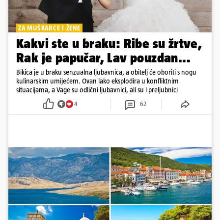
ZA MUŠKARCE I ŽENE
Kakvi ste u braku: Ribe su žrtve,
Rak je papučar, Lav pouzdan...
Bikica je u braku senzualna ljubavnica, a obitelj će oboriti s nogu
kulinarskim umijećem. Ovan lako eksplodira u konfliktnim
situacijama, a Vage su odlični ljubavnici, ali su i preljubnici
4
62