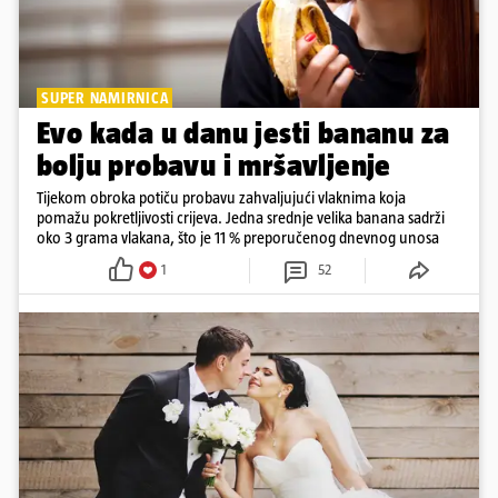
SUPER NAMIRNICA
Evo kada u danu jesti bananu za
bolju probavu i mršavljenje
Tijekom obroka potiču probavu zahvaljujući vlaknima koja
pomažu pokretljivosti crijeva. Jedna srednje velika banana sadrži
oko 3 grama vlakana, što je 11 % preporučenog dnevnog unosa
1
52