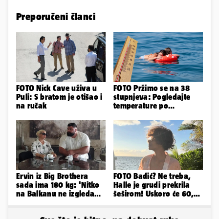
Preporučeni članci
FOTO Nick Cave uživa u
FOTO Pržimo se na 38
Puli: S bratom je otišao i
stupnjeva: Pogledajte
na ručak
temperature po
gradovima
Ervin iz Big Brothera
FOTO Badić? Ne treba,
sada ima 180 kg: 'Nitko
Halle je grudi prekrila
na Balkanu ne izgleda
šeširom! Uskoro će 60,
kao ja, stranci me hvale'
ljetuje u golim izdanjima