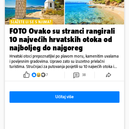
SLAŽETE LI SE S NJIMA?
FOTO Ovako su stranci rangirali
10 najvećih hrvatskih otoka od
najboljeg do najgoreg
Hrvatski otoci prepoznatljivi po plavom moru, kamenitim uvalama
i povijesnim gradovima. Upravo zato su izuzetno privlačni
turistima. Stručnjaci za putovanja posjetili su 10 najvećih otoka i
rangirali ih
7
38
Učitaj više