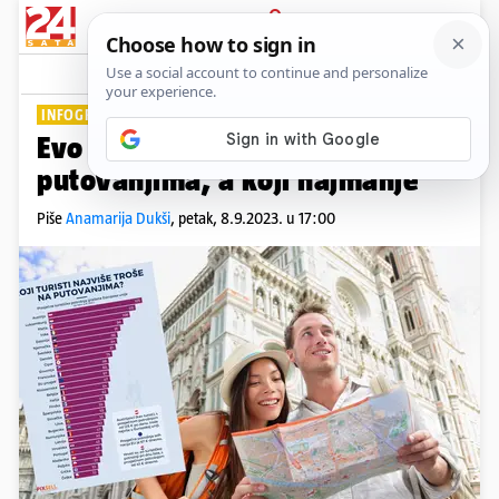
PRIJAVA
Lifestyle
Komentari
2
INFOGRAFIKA DNEVNE POTROŠNJE
Evo koji turisti najviše troše na
putovanjima, a koji najmanje
Piše
Anamarija Dukši
,
petak, 8.9.2023. u 17:00