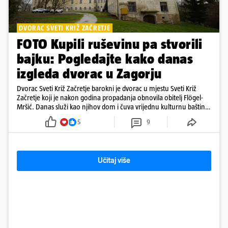
DVORAC SVETI KRIŽ ZAČRETJE
FOTO Kupili ruševinu pa stvorili
bajku: Pogledajte kako danas
izgleda dvorac u Zagorju
Dvorac Sveti Križ Začretje barokni je dvorac u mjestu Sveti Križ
Začretje koji je nakon godina propadanja obnovila obitelj Flögel-
Mršić. Danas služi kao njihov dom i čuva vrijednu kulturnu baštinu
davno zaboravljenog vremena
5
9
Učitaj više