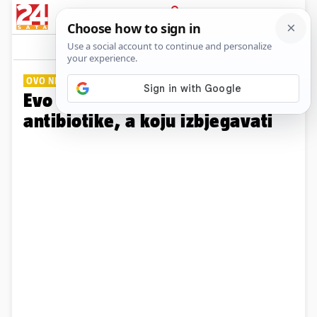
PRIJAVA
Galerija
Komentari
2
OVO NISTE OČEKIVALI
Evo koju hranu jesti dok pijete
antibiotike, a koju izbjegavati