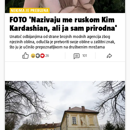
NEKIMA JE PREBUJNA
FOTO 'Nazivaju me ruskom Kim
Kardashian, ali ja sam prirodna'
Unatoč odbijanjima od strane brojnih modnih agencija zbog
njezinih oblina, odlučila je pretvoriti svoje obline u zaštitni znak,
što ju je učinilo prepoznatljivom na društvenim mrežama
26
101