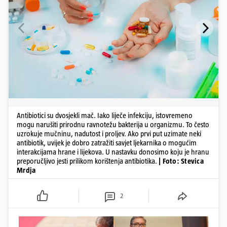
Antibiotici su dvosjekli mač. Iako liječe infekciju, istovremeno
mogu narušiti prirodnu ravnotežu bakterija u organizmu. To često
uzrokuje mučninu, nadutost i proljev. Ako prvi put uzimate neki
antibiotik, uvijek je dobro zatražiti savjet ljekarnika o mogućim
interakcijama hrane i lijekova. U nastavku donosimo koju je hranu
preporučljivo jesti prilikom korištenja antibiotika.
| Foto: Stevica
Mrdja
2