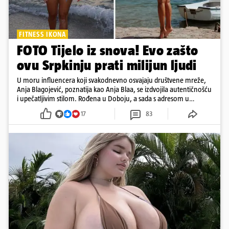
FITNESS IKONA
FOTO Tijelo iz snova! Evo zašto
ovu Srpkinju prati milijun ljudi
U moru influencera koji svakodnevno osvajaju društvene mreže,
Anja Blagojević, poznatija kao Anja Blaa, se izdvojila autentičnošću
i upečatljivim stilom. Rođena u Doboju, a sada s adresom u
Dubaiju, Anja je spoj glamura, discipline i mladenačke energije
17
83