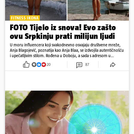
FITNESS IKONA
FOTO Tijelo iz snova! Evo zašto
ovu Srpkinju prati milijun ljudi
U moru influencera koji svakodnevno osvajaju društvene mreže,
Anja Blagojević, poznatija kao Anja Blaa, se izdvojila autentičnošću
i upečatljivim stilom. Rođena u Doboju, a sada s adresom u
Dubaiju, Anja je spoj glamura, discipline i mladenačke energije
20
87