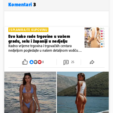
Komentari
3
ISPLANIRAJTE KUPOVINU
Evo kako rade trgovine u vašem
gradu, selu i županiji u nedjelju
Radno vrijeme trgovina i trgovačkih centara
nedjeljom pogledajte u našem detaljnom vodiču.
Trgovine smiju raditi 16 nedjelja u godini, a trgovine
i šoping centri sami biraju koje će to nedjelje biti
8
25