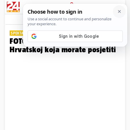
PRIJAVA
Galerija
Komentari
3
SPEKTAKULARNE FOTOGRAFIJE
FOTO 12 najljepših jezera u
Hrvatskoj koja morate posjetiti