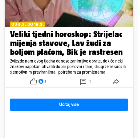
OD 9.8. DO 15.8.
Veliki tjedni horoskop: Strijelac
mijenja stavove, Lav žudi za
boljom plaćom, Bik je rastresen
Zvijezde nam ovog tjedna donose zanimljive obrate, dok će neki
znakovi napokon uhvatiti dobar poslovni ritam, drugi će se suočiti
s emotivnim previranjima i potrebom za promjenama
1
1
Učitaj više