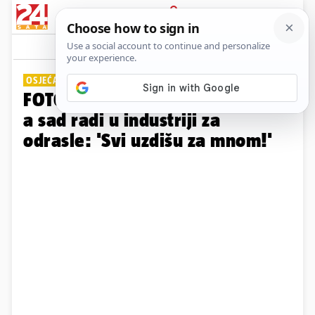
PRIJAVA
Galerija
Komentari
23
OSJEĆA SE MOĆNO
FOTO Bila je medicinska sestra,
a sad radi u industriji za
odrasle: 'Svi uzdišu za mnom!'