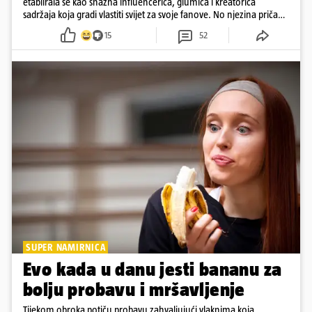
etablirala se kao snažna influencerica, glumica i kreatorica
sadržaja koja gradi vlastiti svijet za svoje fanove. No njezina priča
pokazuje da online slava dolazi i s neočekivanim izazovima
15
52
SUPER NAMIRNICA
Evo kada u danu jesti bananu za
bolju probavu i mršavljenje
Tijekom obroka potiču probavu zahvaljujući vlaknima koja