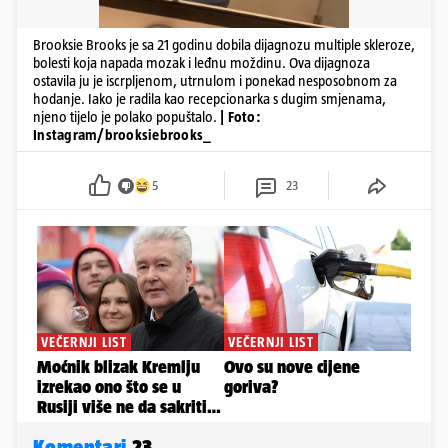
Brooksie Brooks je sa 21 godinu dobila dijagnozu multiple skleroze,
bolesti koja napada mozak i leđnu moždinu. Ova dijagnoza
ostavila ju je iscrpljenom, utrnulom i ponekad nesposobnom za
hodanje. Iako je radila kao recepcionarka s dugim smjenama,
njeno tijelo je polako popuštalo.
| Foto:
Instagram/brooksiebrooks_
5
23
Komentari
23