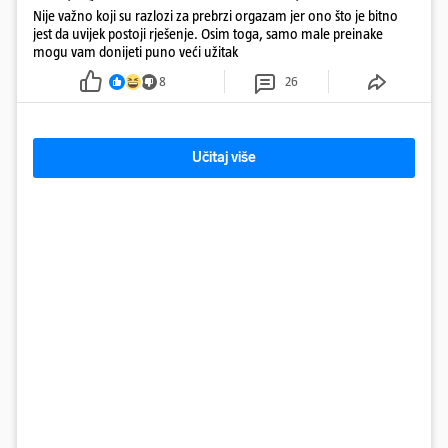
Nije važno koji su razlozi za prebrzi orgazam jer ono što je bitno
jest da uvijek postoji rješenje. Osim toga, samo male preinake
mogu vam donijeti puno veći užitak
8
26
Učitaj više