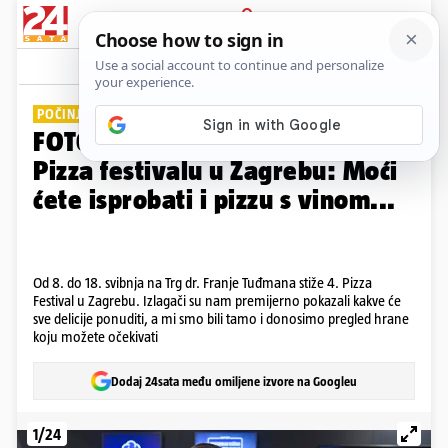
PRIJAVA
Galerija
Komentari
12
POČINJE U ČETVRTAK!
FOTO Evo što vas sve očekuje na
Pizza festivalu u Zagrebu: Moći
ćete isprobati i pizzu s vinom...
Od 8. do 18. svibnja na Trg dr. Franje Tuđmana stiže 4. Pizza
Festival u Zagrebu. Izlagači su nam premijerno pokazali kakve će
sve delicije ponuditi, a mi smo bili tamo i donosimo pregled hrane
koju možete očekivati
Dodaj 24sata među omiljene izvore na Googleu
1/24