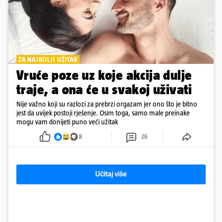
ZA NAJBOLJI UŽITAK
Vruće poze uz koje akcija dulje
traje, a ona će u svakoj uživati
Nije važno koji su razlozi za prebrzi orgazam jer ono što je bitno
jest da uvijek postoji rješenje. Osim toga, samo male preinake
mogu vam donijeti puno veći užitak
8
26
Učitaj više