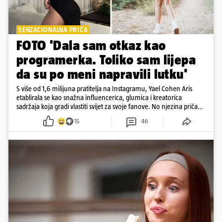
SENZACIONALNA PRIČA
FOTO 'Dala sam otkaz kao
programerka. Toliko sam lijepa
da su po meni napravili lutku'
S više od 1,6 milijuna pratitelja na Instagramu, Yael Cohen Aris
etablirala se kao snažna influencerica, glumica i kreatorica
sadržaja koja gradi vlastiti svijet za svoje fanove. No njezina priča
pokazuje da online slava dolazi i s neočekivanim izazovima
15
46