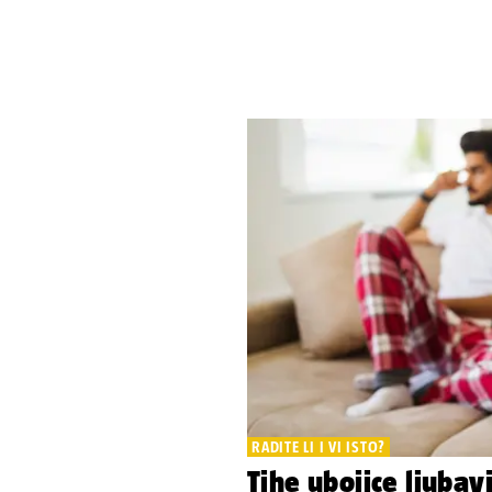
RADITE LI I VI ISTO?
Tihe ubojice ljubav