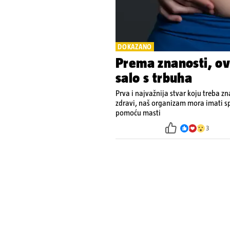
DOKAZANO
Prema znanosti, ovo
salo s trbuha
Prva i najvažnija stvar koju treba zn
zdravi, naš organizam mora imati sp
pomoću masti
3