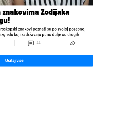
m znakovima Zodijaka
gu!
oroskopski znakovi poznati su po svojoj posebnoj
izgledu koji zadržavaju puno dulje od drugih
44
Učitaj više