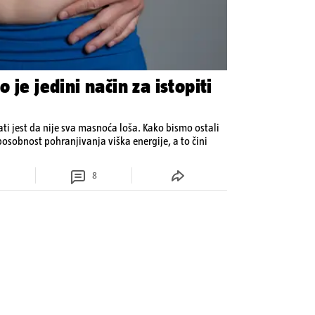
 je jedini način za istopiti
ati jest da nije sva masnoća loša. Kako bismo ostali
osobnost pohranjivanja viška energije, a to čini
8