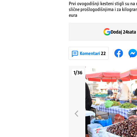
Prvi ovogodišnji kesteni stigli su na
slične prošlogodišnjima i za kilogram
eura
Dodaj 24sata
Komentari
22
1/36