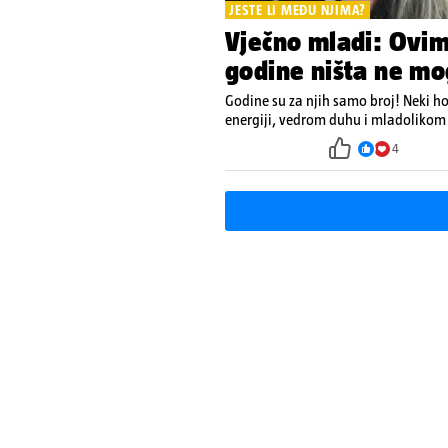
JESTE LI MEĐU NJIMA?
Vječno mladi: Ovi
godine ništa ne mo
Godine su za njih samo broj! Neki h
energiji, vedrom duhu i mladolikom 
4