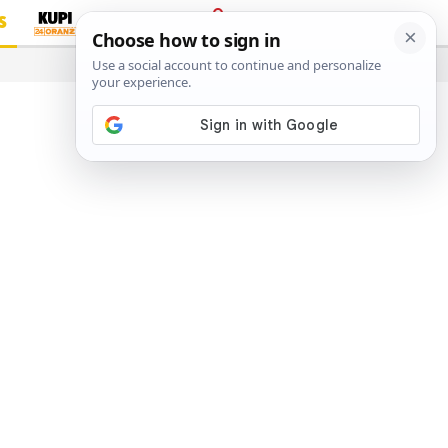
S
PRIJAVA
…