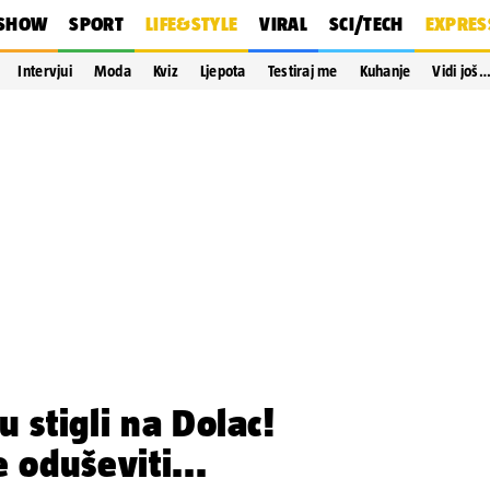
SHOW
SPORT
LIFE&STYLE
VIRAL
SCI/TECH
EXPRES
Intervjui
Moda
Kviz
Ljepota
Testiraj me
Kuhanje
Vidi još
 stigli na Dolac!
 oduševiti...