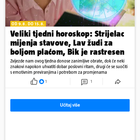
OD 9.8. DO 15.8.
Veliki tjedni horoskop: Strijelac
mijenja stavove, Lav žudi za
boljom plaćom, Bik je rastresen
Zvijezde nam ovog tjedna donose zanimljive obrate, dok će neki
znakovi napokon uhvatiti dobar poslovni ritam, drugi će se suočiti
s emotivnim previranjima i potrebom za promjenama
1
1
Učitaj više