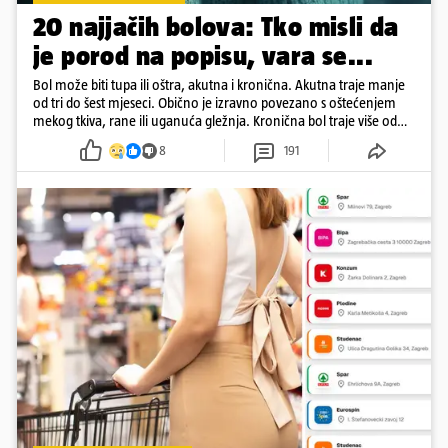
20 najjačih bolova: Tko misli da
je porod na popisu, vara se...
Bol može biti tupa ili oštra, akutna i kronična. Akutna traje manje
od tri do šest mjeseci. Obično je izravno povezano s oštećenjem
mekog tkiva, rane ili uganuća gležnja. Kronična bol traje više od
šest mjeseci
8
191