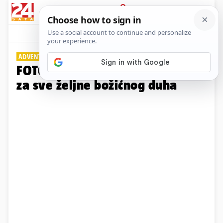
PRIJAVA
Galerija
Komentari
0
ADVENT U KUTINI
FOTO Kutina nudi sjajnu kulisu
za sve željne božićnog duha