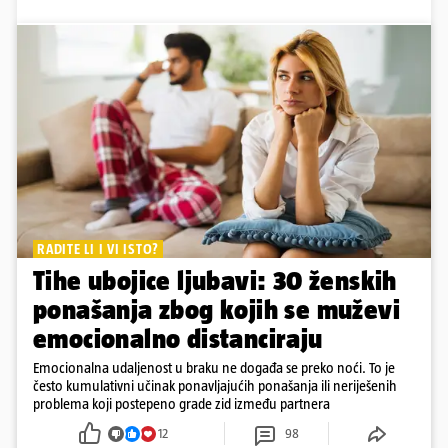
RADITE LI I VI ISTO?
Tihe ubojice ljubavi: 30 ženskih
ponašanja zbog kojih se muževi
emocionalno distanciraju
Emocionalna udaljenost u braku ne događa se preko noći. To je
često kumulativni učinak ponavljajućih ponašanja ili neriješenih
problema koji postepeno grade zid između partnera
12
98