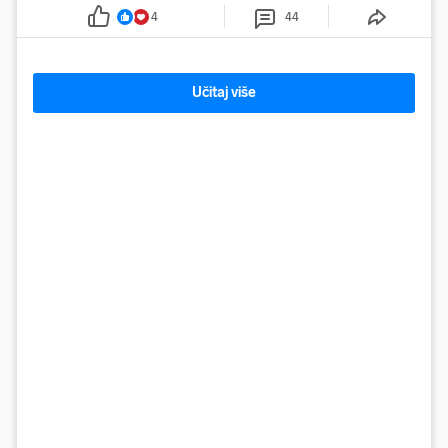
4
44
Učitaj više