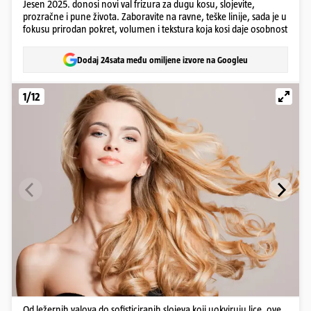
Jesen 2025. donosi novi val frizura za dugu kosu, slojevite,
prozračne i pune života. Zaboravite na ravne, teške linije, sada je u
fokusu prirodan pokret, volumen i tekstura koja kosi daje osobnost
Dodaj 24sata među omiljene izvore na Googleu
1/12
Od ležernih valova do sofisticiranih slojeva koji uokviruju lice, ove