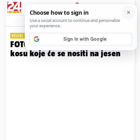
PRIJAVA
Galerija
Komentari
3
VELIKI VODIČ
FOTO Ovo su frizure za dugu
kosu koje će se nositi na jesen