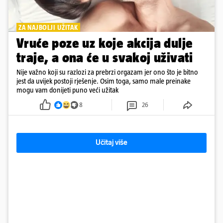
ZA NAJBOLJI UŽITAK
Vruće poze uz koje akcija dulje
traje, a ona će u svakoj uživati
Nije važno koji su razlozi za prebrzi orgazam jer ono što je bitno
jest da uvijek postoji rješenje. Osim toga, samo male preinake
mogu vam donijeti puno veći užitak
8
26
Učitaj više