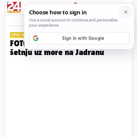
PRIJAVA
Galerija
Komentari
14
SPOJ MORA I ŠUME
FOTO Ovo su najljepše staze za
šetnju uz more na Jadranu