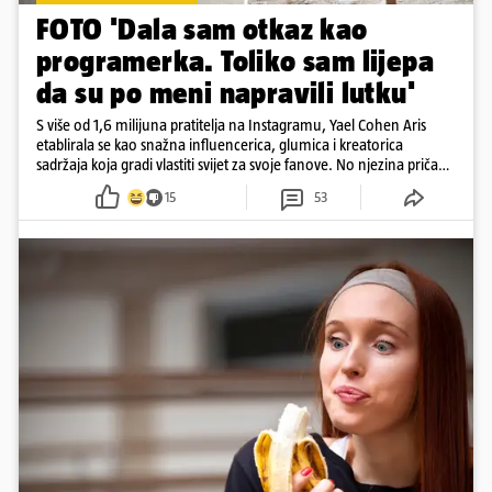
FOTO 'Dala sam otkaz kao
programerka. Toliko sam lijepa
da su po meni napravili lutku'
S više od 1,6 milijuna pratitelja na Instagramu, Yael Cohen Aris
etablirala se kao snažna influencerica, glumica i kreatorica
sadržaja koja gradi vlastiti svijet za svoje fanove. No njezina priča
pokazuje da online slava dolazi i s neočekivanim izazovima
15
53