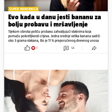
SUPER NAMIRNICA
Evo kada u danu jesti bananu za
bolju probavu i mršavljenje
Tijekom obroka potiču probavu zahvaljujući vlaknima koja
pomažu pokretljivosti crijeva. Jedna srednje velika banana sadrži
oko 3 grama vlakana, što je 11 % preporučenog dnevnog unosa
1
54