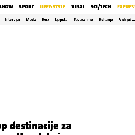
SHOW
SPORT
LIFE&STYLE
VIRAL
SCI/TECH
EXPRES
Intervjui
Moda
Kviz
Ljepota
Testiraj me
Kuhanje
Vidi još
p destinacije za