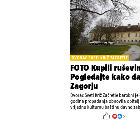
DVORAC SVETI KRIŽ ZAČRETJE
FOTO Kupili ruševin
Pogledajte kako da
Zagorju
Dvorac Sveti Križ Začretje barokni je
godina propadanja obnovila obitelj 
vrijednu kulturnu baštinu davno z
5