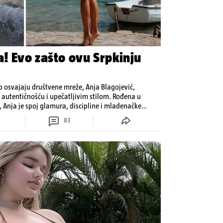
a! Evo zašto ovu Srpkinju
 osvajaju društvene mreže, Anja Blagojević,
a autentičnošću i upečatljivim stilom. Rođena u
 Anja je spoj glamura, discipline i mladenačke
83