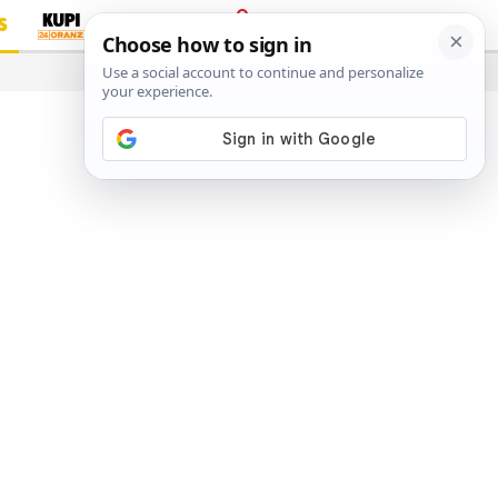
S
PRIJAVA
…