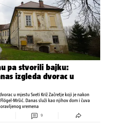
u pa stvorili bajku:
nas izgleda dvorac u
 dvorac u mjestu Sveti Križ Začretje koji je nakon
Flögel-Mršić. Danas služi kao njihov dom i čuva
aboravljenog vremena
9