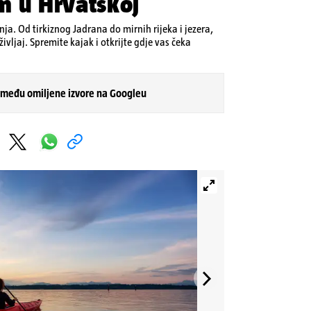
m u Hrvatskoj
anja. Od tirkiznog Jadrana do mirnih rijeka i jezera,
vljaj. Spremite kajak i otkrijte gdje vas čeka
 među omiljene izvore na Googleu