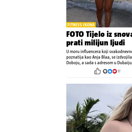
FITNESS IKONA
FOTO Tijelo iz snov
prati milijun ljudi
U moru influencera koji svakodnevno
poznatija kao Anja Blaa, se izdvojil
Doboju, a sada s adresom u Dubaiju,
energije
17