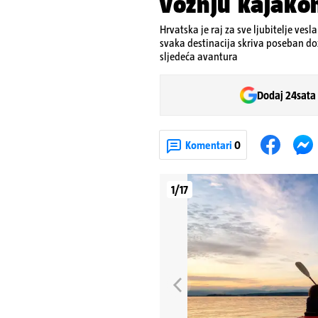
vožnju kajako
Hrvatska je raj za sve ljubitelje vesl
svaka destinacija skriva poseban doži
sljedeća avantura
Dodaj 24sata
Komentari
0
1/17