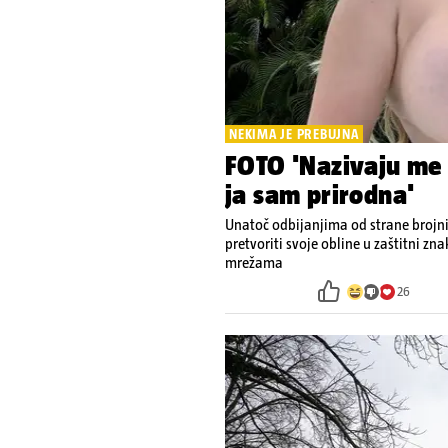
NEKIMA JE PREBUJNA
FOTO 'Nazivaju me 
ja sam prirodna'
Unatoč odbijanjima od strane brojni
pretvoriti svoje obline u zaštitni zn
mrežama
26