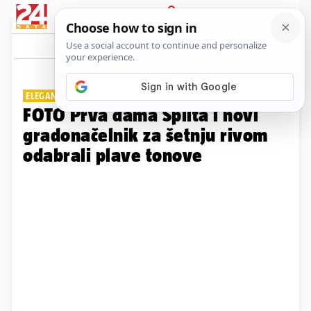
PRIJAVA
Galerija
Komentari
26
ELEGANTAN PAR
FOTO Prva dama Splita i novi
gradonačelnik za šetnju rivom
odabrali plave tonove