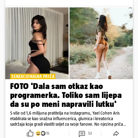
SENZACIONALNA PRIČA
FOTO 'Dala sam otkaz kao
programerka. Toliko sam lijepa
da su po meni napravili lutku'
S više od 1,6 milijuna pratitelja na Instagramu, Yael Cohen Aris
etablirala se kao snažna influencerica, glumica i kreatorica
sadržaja koja gradi vlastiti svijet za svoje fanove. No njezina priča
pokazuje da online slava dolazi i s neočekivanim izazovima
15
53