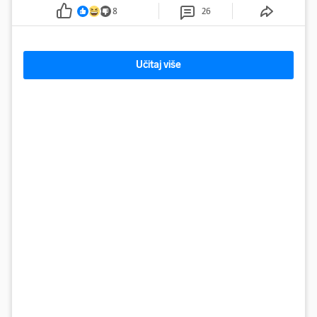
8
26
Učitaj više