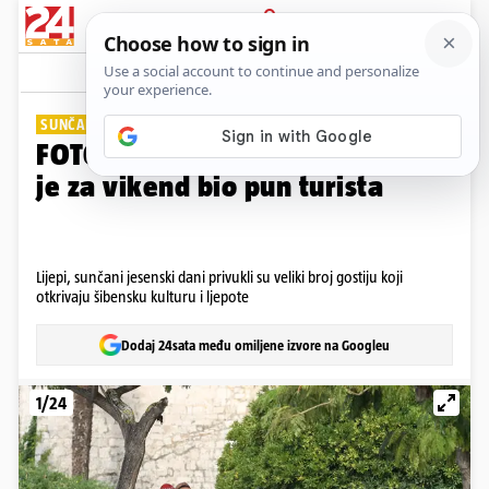
PRIJAVA
Galerija
Komentari
6
SUNČANA JESEN
FOTO Sezona još traje: Šibenik
je za vikend bio pun turista
Lijepi, sunčani jesenski dani privukli su veliki broj gostiju koji
otkrivaju šibensku kulturu i ljepote
Dodaj 24sata među omiljene izvore na Googleu
1/24