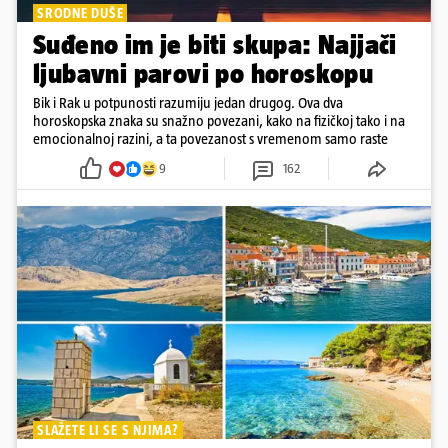
SRODNE DUŠE
Suđeno im je biti skupa: Najjači
ljubavni parovi po horoskopu
Bik i Rak u potpunosti razumiju jedan drugog. Ova dva
horoskopska znaka su snažno povezani, kako na fizičkoj tako i na
emocionalnoj razini, a ta povezanost s vremenom samo raste
9
162
SLAŽETE LI SE S NJIMA?