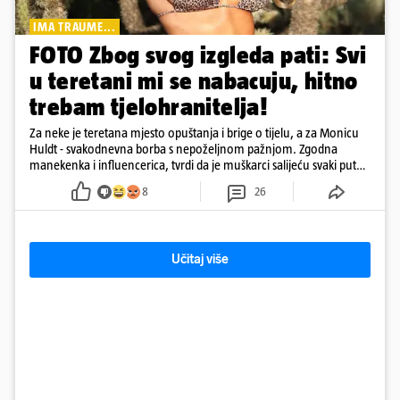
IMA TRAUME...
FOTO Zbog svog izgleda pati: Svi
u teretani mi se nabacuju, hitno
trebam tjelohranitelja!
Za neke je teretana mjesto opuštanja i brige o tijelu, a za Monicu
Huldt - svakodnevna borba s nepoželjnom pažnjom. Zgodna
manekenka i influencerica, tvrdi da je muškarci salijeću svaki put
kad dođe na trening
8
26
Učitaj više