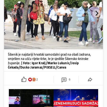
Šibenik je najstariji hrvatski samostalni grad na obali Jadrana,
smješten na ušću rijeke Krke, te je sjedište Šibensko-kninske
županije.
| Foto: Igor Kralj/Marko Lukunic/Josip
Čekada/Dusko Jaramaz/PIXSELL/Canva
2
6