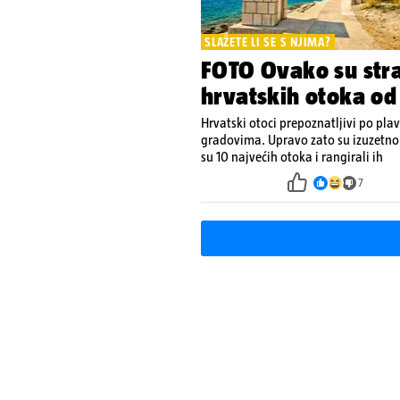
SLAŽETE LI SE S NJIMA?
FOTO Ovako su stran
hrvatskih otoka od
Hrvatski otoci prepoznatljivi po p
gradovima. Upravo zato su izuzetno p
su 10 najvećih otoka i rangirali ih
7