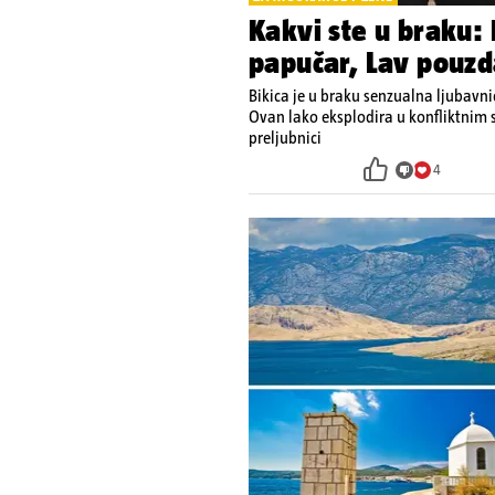
Kakvi ste u braku: 
papučar, Lav pouzd
Bikica je u braku senzualna ljubavni
Ovan lako eksplodira u konfliktnim si
preljubnici
4