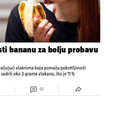
sti bananu za bolju probavu
aljujući vlaknima koja pomažu pokretljivosti
 sadrži oko 3 grama vlakana, što je 11 %
52