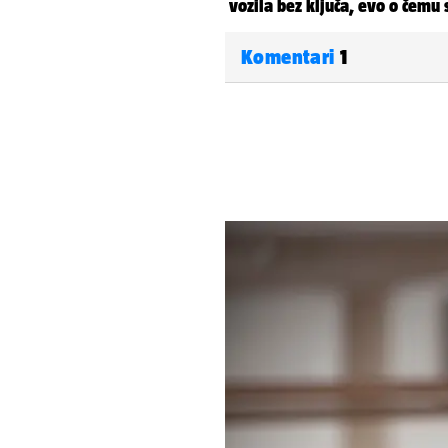
Komentari
1