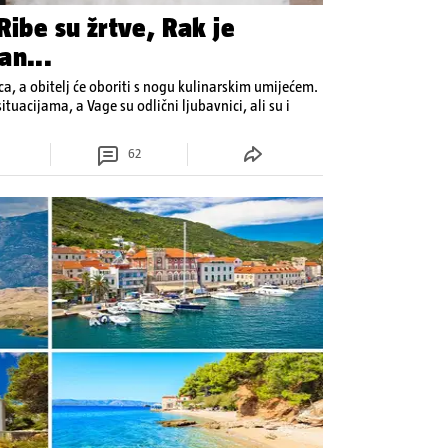
Ribe su žrtve, Rak je
an...
ca, a obitelj će oboriti s nogu kulinarskim umijećem.
tuacijama, a Vage su odlični ljubavnici, ali su i
62