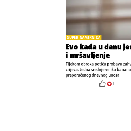
SUPER NAMIRNICA
Evo kada u danu je
i mršavljenje
Tijekom obroka potiču probavu zahv
crijeva. Jedna srednje velika banana
preporučenog dnevnog unosa
1