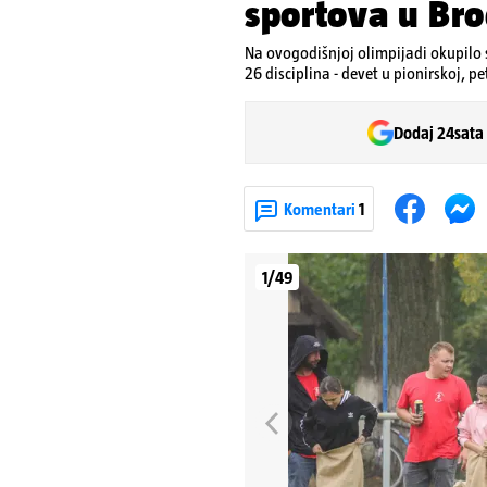
sportova u Br
Na ovogodišnjoj olimpijadi okupilo s
26 disciplina - devet u pionirskoj, pe
Dodaj 24sata
Komentari
1
1/49