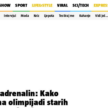
SHOW
SPORT
LIFE&STYLE
VIRAL
SCI/TECH
EXPRES
Intervjui
Moda
Kviz
Ljepota
Testiraj me
Kuhanje
Vidi još
 adrenalin: Kako
 na olimpijadi starih