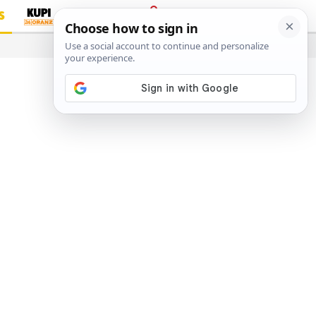
S
PRIJAVA
…