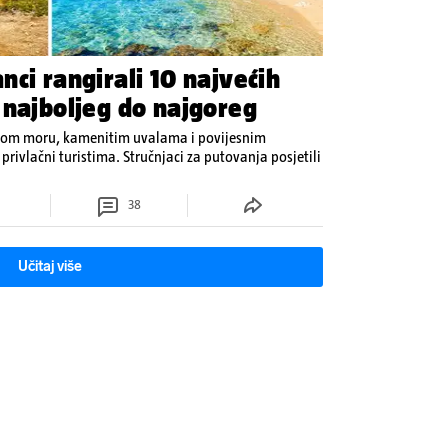
ci rangirali 10 najvećih
 najboljeg do najgoreg
lavom moru, kamenitim uvalama i povijesnim
rivlačni turistima. Stručnjaci za putovanja posjetili
38
Učitaj više