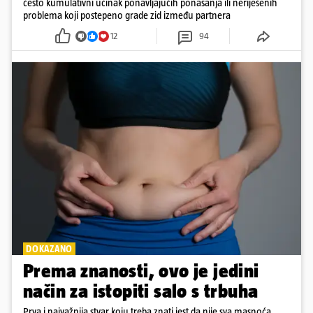
često kumulativni učinak ponavljajućih ponašanja ili neriješenih
problema koji postepeno grade zid između partnera
12
94
DOKAZANO
Prema znanosti, ovo je jedini
način za istopiti salo s trbuha
Prva i najvažnija stvar koju treba znati jest da nije sva masnoća