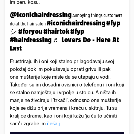
im peru kosu.
@iconichairdressing
Annoying things customers
#iconichairdressing
#fyp
do at the hair salon
シ
#foryou
#hairtok
#fyp
#hairdressing
♬ Lovers Do - Here At
Last
Frustriraju ih i oni koji stalno prilagođavaju svoj
položaj dok im pokušavaju oprati grivu ili pak
one mušterije koje misle da se utapaju u vodi.
Također su im dosadni ovisnici o telefonu ili oni koji
se stalno namještaju i vrpolje u stolcu. A ništa ih
manje ne živciraju i 'trkači', odnosno one mušterije
koje se dižu prije vremena i kreću u skitnju. Tu su i
kraljice drame, kao i oni koji kažu 'ja ću to učiniti
sam' i zgrabe im
češalj
.