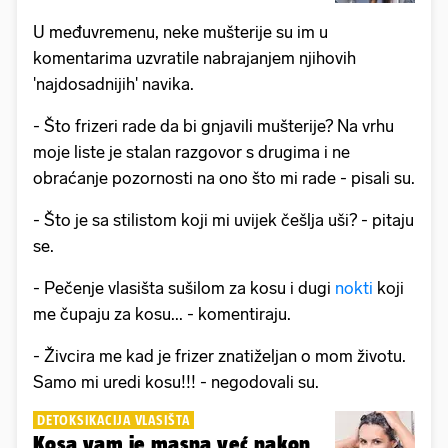
U međuvremenu, neke mušterije su im u
komentarima uzvratile nabrajanjem njihovih
'najdosadnijih' navika.
- Što frizeri rade da bi gnjavili mušterije? Na vrhu
moje liste je stalan razgovor s drugima i ne
obraćanje pozornosti na ono što mi rade - pisali su.
- Što je sa stilistom koji mi uvijek češlja uši? - pitaju
se.
- Pečenje vlasišta sušilom za kosu i dugi
nokti
koji
me čupaju za kosu... - komentiraju.
- Živcira me kad je frizer znatiželjan o mom životu.
Samo mi uredi kosu!!! - negodovali su.
DETOKSIKACIJA VLASIŠTA
Kosa vam je masna već nakon