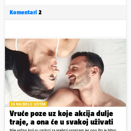
Komentari
2
ZA NAJBOLJI UŽITAK
Vruće poze uz koje akcija dulje
traje, a ona će u svakoj uživati
Nije važno koji su razlozi za prebrzi orgazam jer ono što je bitno