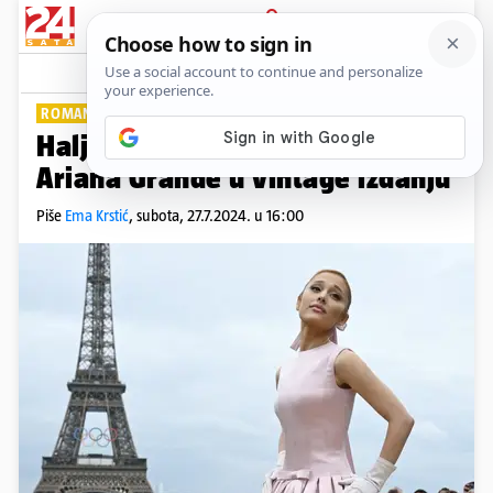
PRIJAVA
Lifestyle
Komentari
2
ROMANTIKA NA OLIMPIJADI
Haljina koju želimo u ormaru:
Ariana Grande u vintage izdanju
Piše
Ema Krstić
,
subota, 27.7.2024. u 16:00