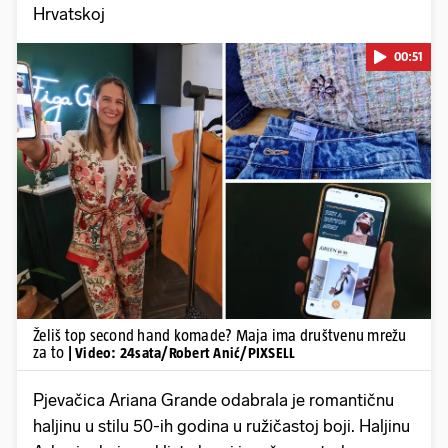
Hrvatskoj
00:51
Pokretanje videa...
Želiš top second hand komade? Maja ima društvenu mrežu
za to
| Video: 24sata/Robert Anić/PIXSELL
Pjevačica Ariana Grande odabrala je romantičnu
haljinu u stilu 50-ih godina u ružičastoj boji. Haljinu