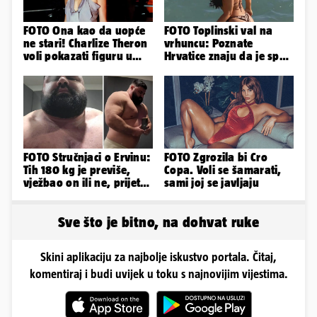
FOTO Ona kao da uopće
FOTO Toplinski val na
ne stari! Charlize Theron
vrhuncu: Poznate
voli pokazati figuru u
Hrvatice znaju da je spas
golišavim izdanjima...
u minijaturnom bikiniju
FOTO Stručnjaci o Ervinu:
FOTO Zgrozila bi Cro
Tih 180 kg je previše,
Copa. Voli se šamarati,
vježbao on ili ne, prijete
sami joj se javljaju
mu mnoge komplikacije
Sve što je bitno, na dohvat ruke
Skini aplikaciju za najbolje iskustvo portala. Čitaj,
komentiraj i budi uvijek u toku s najnovijim vijestima.