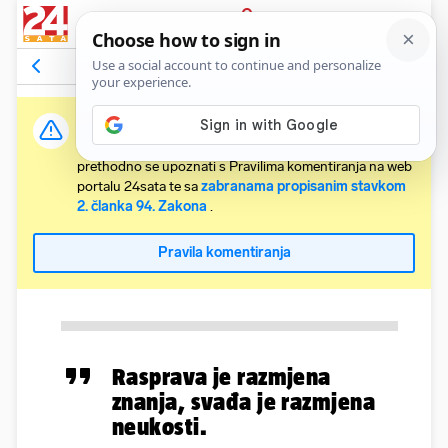
PRIJAVA
Komentari
Relevantni
Važna obavijest:
Svaki korisnik koji želi komentirati članke obvezan je
prethodno se upoznati s Pravilima komentiranja na web
portalu 24sata te sa
zabranama propisanim stavkom
2. članka 94. Zakona
.
Pravila komentiranja
Rasprava je razmjena
znanja, svađa je razmjena
neukosti.