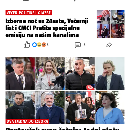
VEČER POLITIKE I GLAZBE
Izborna noć uz 24sata, Večernji
list i CMC! Pratite specijalnu
emisiju na našim kanalima
3
8
DVA TJEDNA DO IZBORA