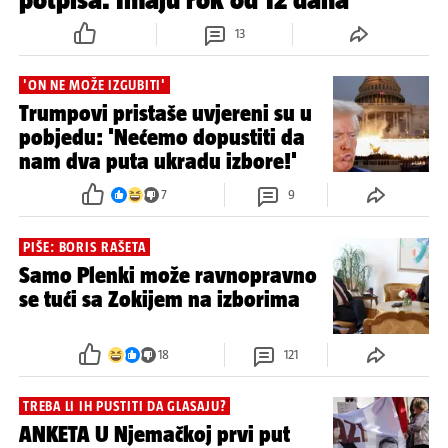
13
'ON NE MOŽE IZGUBITI'
Trumpovi pristaše uvjereni su u
pobjedu: 'Nećemo dopustiti da
nam dva puta ukradu izbore!'
7
9
PIŠE: BORIS RAŠETA
Samo Plenki može ravnopravno
se tući sa Zokijem na izborima
18
121
TREBA LI IH PUSTITI DA GLASAJU?
ANKETA U Njemačkoj prvi put