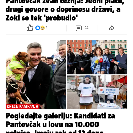
Pantovčak zvan čežnja: Jedni plaču,
drugi govore o doprinosu državi, a
Zoki se tek 'probudio'
2
24
KREĆE KAMPANJA
Pogledajte galeriju: Kandidati za
Pantovčak u lovu na 10.000
potpisa. Imaju rok od 12 dana