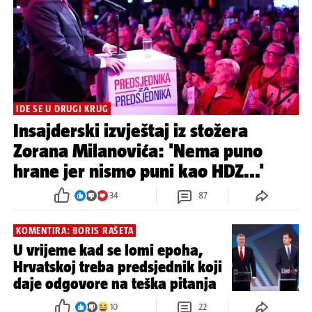
IDE SE U DRUGI KRUG
Insajderski izvještaj iz stožera
Zorana Milanovića: 'Nema puno
hrane jer nismo puni kao HDZ...'
34
87
KOMENTIRA: BORIS RAŠETA
U vrijeme kad se lomi epoha,
Hrvatskoj treba predsjednik koji
daje odgovore na teška pitanja
10
22