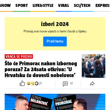
SHOW
SPORT
LIFE&STYLE
VIRAL
SCI/TECH
EXPRES
izbori 2024
Primaj sve nove vijesti o temi i budi u tijeku
Prati temu
VRAĆA SE POZIVU
Što će Primorac nakon izbornog
poraza? Za 24sata otkriva: 'U
Hrvatsku ću dovesti nobelovce'
21
51