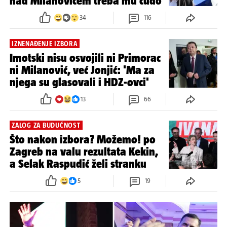
nad Milanovićem treba mu čudo
34
116
IZNENAĐENJE IZBORA
Imotski nisu osvojili ni Primorac
ni Milanović, već Jonjić: 'Ma za
njega su glasovali i HDZ-ovci'
13
66
ZALOG ZA BUDUĆNOST
Što nakon izbora? Možemo! po
Zagreb na valu rezultata Kekin,
a Selak Raspudić želi stranku
5
19