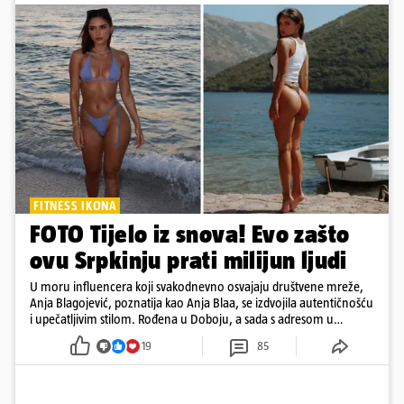
FITNESS IKONA
FOTO Tijelo iz snova! Evo zašto
ovu Srpkinju prati milijun ljudi
U moru influencera koji svakodnevno osvajaju društvene mreže,
Anja Blagojević, poznatija kao Anja Blaa, se izdvojila autentičnošću
i upečatljivim stilom. Rođena u Doboju, a sada s adresom u
Dubaiju, Anja je spoj glamura, discipline i mladenačke energije
19
85