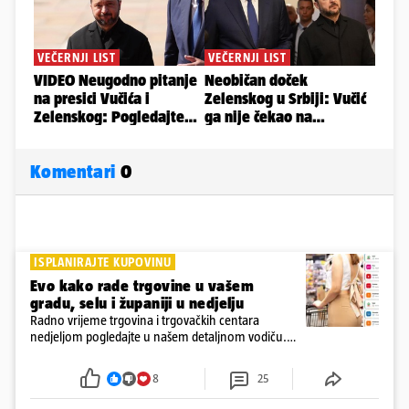
Komentari
0
ISPLANIRAJTE KUPOVINU
Evo kako rade trgovine u vašem
gradu, selu i županiji u nedjelju
Radno vrijeme trgovina i trgovačkih centara
nedjeljom pogledajte u našem detaljnom vodiču.
Trgovine smiju raditi 16 nedjelja u godini, a trgovine
i šoping centri sami biraju koje će to nedjelje biti
8
25