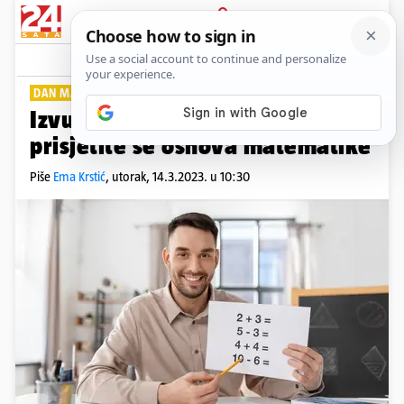
PRIJAVA
Lifestyle
Komentari
0
DAN MATEMATIKE
Izvucite stare školske zadatke i
prisjetite se osnova matematike
Piše
Ema Krstić
,
utorak, 14.3.2023. u 10:30