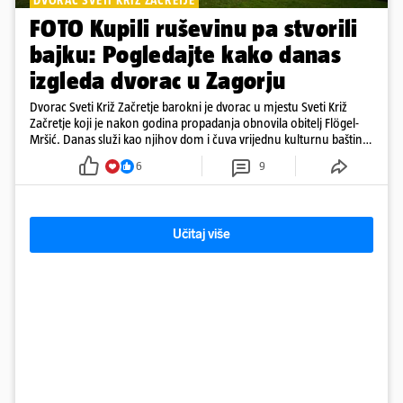
DVORAC SVETI KRIŽ ZAČRETJE
FOTO Kupili ruševinu pa stvorili
bajku: Pogledajte kako danas
izgleda dvorac u Zagorju
Dvorac Sveti Križ Začretje barokni je dvorac u mjestu Sveti Križ
Začretje koji je nakon godina propadanja obnovila obitelj Flögel-
Mršić. Danas služi kao njihov dom i čuva vrijednu kulturnu baštinu
davno zaboravljenog vremena
6
9
Učitaj više