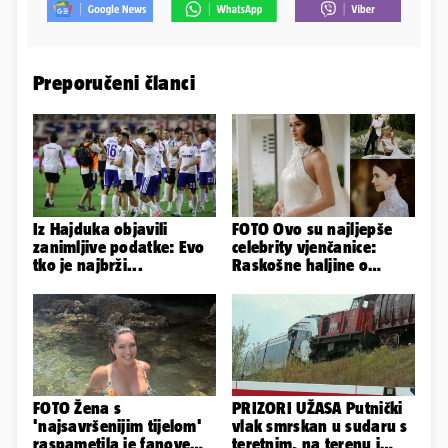
Preporučeni članci
Iz Hajduka objavili
FOTO Ovo su najljepše
zanimljive podatke: Evo
celebrity vjenčanice:
tko je najbrži...
Raskošne haljine o
kojima je pričao cijeli
svijet
FOTO Žena s
PRIZORI UŽASA Putnički
'najsavršenijim tijelom'
vlak smrskan u sudaru s
raspametila je fanove
teretnim, na terenu i