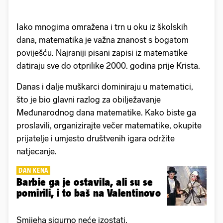
Iako mnogima omražena
i trn u oku iz školskih
dana, matematika je važna znanost s bogatom
poviješću. Najraniji pisani zapisi iz matematike
datiraju sve do otprilike 2000. godina prije Krista.
Danas i dalje muškarci dominiraju u matematici,
što je bio glavni razlog za obilježavanje
Međunarodnog dana matematike. Kako biste ga
proslavili, organizirajte večer matematike, okupite
prijatelje i umjesto društvenih igara održite
natjecanje.
DAN KENA
Barbie ga je ostavila, ali su se
pomirili, i to baš na Valentinovo
Smijeha sigurno neće izostati.