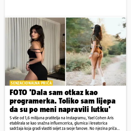
SENZACIONALNA PRIČA
FOTO 'Dala sam otkaz kao
programerka. Toliko sam lijepa
da su po meni napravili lutku'
S više od 1,6 milijuna pratitelja na Instagramu, Yael Cohen Aris
etablirala se kao snažna influencerica, glumica i kreatorica
sadržaja koja gradi vlastiti svijet za svoje fanove. No njezina priča