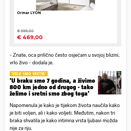
- Znate, oca prilično često osjećam u svojoj blizini,
vrlo živo - dodala je.
'VRLO SMO SRETNI'
'U braku smo 7 godina, a živimo
800 km jedno od drugog - tako
želimo i sretni smo zbog toga'
Napomenula je kako je tijekom života naučila kako
je biti voljen, ali i kako voljeti. Međutim, nakon tri
braka shvatila je kako intimna vrsta ljubavi možda
nije za nju.