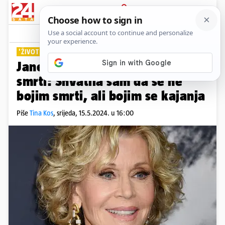
PRIJAVA
Lifestyle
Komentari
3
'ŽIVOT SAMCA ME ISPUNIO'
Jane Fonda (86) iskreno o
smrti: Shvatila sam da se ne
bojim smrti, ali bojim se kajanja
Piše
Tina Kos
,
srijeda, 15.5.2024. u 16:00