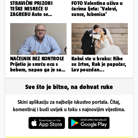
STRAVIČNI PRIZORI
FOTO Valentina uživa u
TEŠKE NESREĆE U
čarima ljeta: 'Valovi,
ZAGREBU Auto se
sunce, lubenica'
prepolovio, čovjek
poginuo
NAČELNIK BEZ KONTROLE
Kakvi ste u braku: Ribe
Prijetio je smrću ocu s
su žrtve, Rak je papučar,
bebom, napao ga je sa
Lav pouzdan...
svoja dva sina!
Sve što je bitno, na dohvat ruke
Skini aplikaciju za najbolje iskustvo portala. Čitaj,
komentiraj i budi uvijek u toku s najnovijim vijestima.