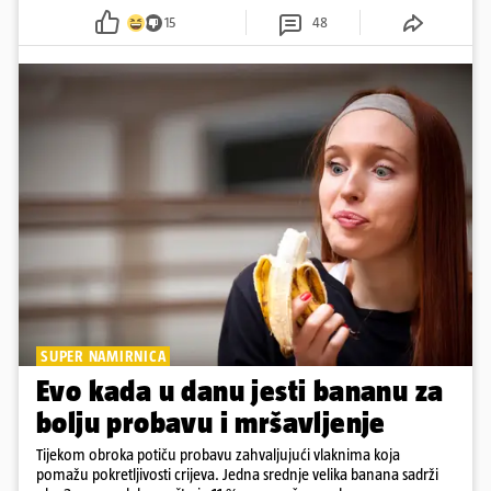
pokazuje da online slava dolazi i s neočekivanim izazovima
15
48
SUPER NAMIRNICA
Evo kada u danu jesti bananu za
bolju probavu i mršavljenje
Tijekom obroka potiču probavu zahvaljujući vlaknima koja
pomažu pokretljivosti crijeva. Jedna srednje velika banana sadrži