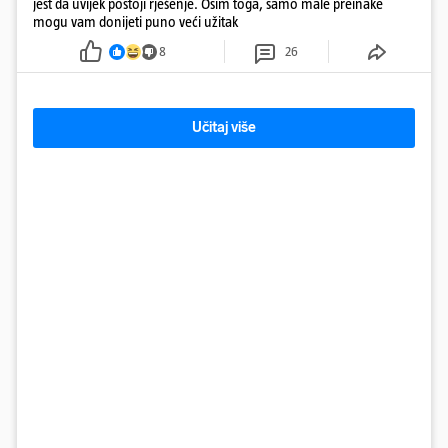
jest da uvijek postoji rješenje. Osim toga, samo male preinake
mogu vam donijeti puno veći užitak
8
26
Učitaj više