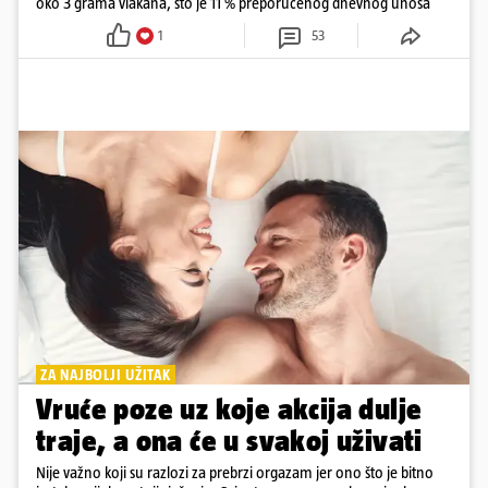
oko 3 grama vlakana, što je 11 % preporučenog dnevnog unosa
1
53
ZA NAJBOLJI UŽITAK
Vruće poze uz koje akcija dulje
traje, a ona će u svakoj uživati
Nije važno koji su razlozi za prebrzi orgazam jer ono što je bitno