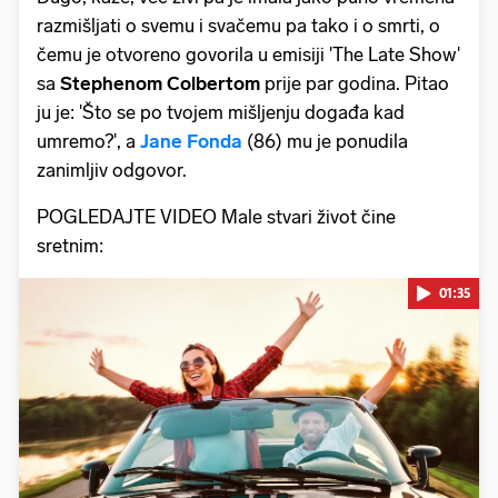
razmišljati o svemu i svačemu pa tako i o smrti, o
čemu je otvoreno govorila u emisiji 'The Late Show'
sa
Stephenom Colbertom
prije par godina. Pitao
ju je: 'Što se po tvojem mišljenju događa kad
umremo?', a
Jane Fonda
(86) mu je ponudila
zanimljiv odgovor.
POGLEDAJTE VIDEO Male stvari život čine
sretnim:
01:35
Pokretanje videa...