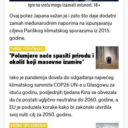
Igre na sreću mogu izazvati ovisnost. 18+
Ovaj potez Japana važan je i zato što daje dodatni
zamah međunarodnim naporima na ispunjavanju
ciljeva Pariškog klimatskog sporazuma iz 2015.
godine.
TVRDE STRUČNJACI
'Polumjere neće spasiti prirodu i
okoliš koji masovno izumire'
Iako je pandemija dovela do odgađanja najvećeg
klimatskog summita COP26 UN-a u Glasgowu za
iduću godinu, posljednjih tjedana Kina se obvezala
da će postati ugljično neutralna do 2060. godine, a
EU je poduzela korake kako bi zakonski utvrdila
svoj nulti cilj za 2050. godinu.
VAŽNO UPOZORENJE