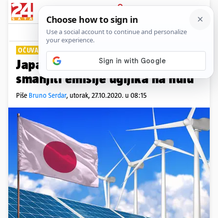
PRIJAVA
Lifestyle
Komentari
0
OČUVANJE OKOLIŠA
Japan do 2050. godine planira
smanjiti emisije ugljika na nulu
Piše
Bruno Serdar
,
utorak, 27.10.2020. u 08:15