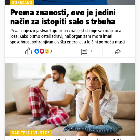
DOKAZANO
Prema znanosti, ovo je jedini
način za istopiti salo s trbuha
Prva i najvažnija stvar koju treba znati jest da nije sva masnoća
loša. Kako bismo ostali zdravi, naš organizam mora imati
sposobnost pohranjivanja viška energije, a to čini pomoću masti
3
7
RADITE LI I VI ISTO?