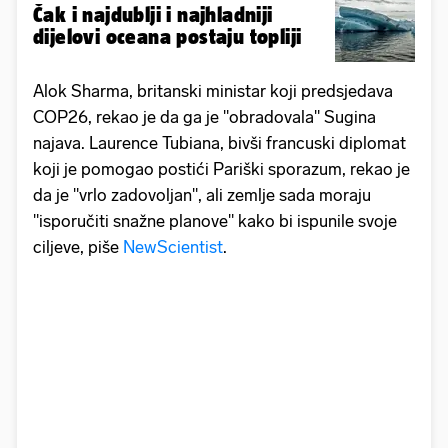
Čak i najdublji i najhladniji
dijelovi oceana postaju topliji
Alok Sharma, britanski ministar koji predsjedava
COP26, rekao je da ga je "obradovala" Sugina
najava. Laurence Tubiana, bivši francuski diplomat
koji je pomogao postići Pariški sporazum, rekao je
da je "vrlo zadovoljan", ali zemlje sada moraju
"isporučiti snažne planove" kako bi ispunile svoje
ciljeve, piše
NewScientist
.