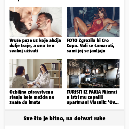
Vruće poze uz koje akcija
FOTO Zgrozila bi Cro
dulje traje, a ona će u
Copa. Voli se šamarati,
svakoj uživati
sami joj se javljaju
Ozbiljna zdravstvena
TURISTI IZ PAKLA Nijemci
stanja koja možda ne
u Istri mu zapalili
znate da imate
apartman! Vlasnik: 'Ovo
je danas postala tortura'
Sve što je bitno, na dohvat ruke