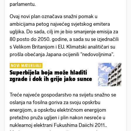
parlamentu.
Ovaj novi plan označava snažni pomak u
ambicijama petog najvećeg svjetskog emitera
ugljika. Do sada, cilj im je bio smanjenje emisija za
80 posto do 2050. godine, a sada su se izjednačili
s Velikom Britanijom i EU. Klimatski analitičari su
prošla obećanja Japana ocijenili "nedovoljnima".
NOVI MATERIJALI
Superbijela boja može hladiti
zgrade i dok ih grije jako sunce
Treće najveće gospodarstvo na svijetu snažno se
oslanja na fosilna goriva za svoju opskrbu
energijom, a opskrbu električnom energijom
pretežno pruža ugljen i plin nakon nesreće u
nuklearnoj elektrani Fukushima Daiichi 2011..