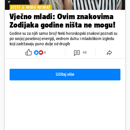
JESTE LI MEĐU NJIMA?
Vječno mladi: Ovim znakovima
Zodijaka godine ništa ne mogu!
Godine su za njih samo broj! Neki horoskopski znakovi poznati su
po svojoj posebnoj energiji, vedrom duhu i mladolikom izgledu
koji zadržavaju puno dulje od drugih
4
44
Učitaj više