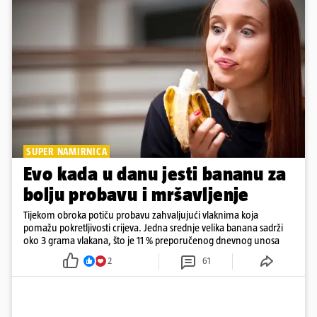
SUPER NAMIRNICA
Evo kada u danu jesti bananu za
bolju probavu i mršavljenje
Tijekom obroka potiču probavu zahvaljujući vlaknima koja
pomažu pokretljivosti crijeva. Jedna srednje velika banana sadrži
oko 3 grama vlakana, što je 11 % preporučenog dnevnog unosa
2
61