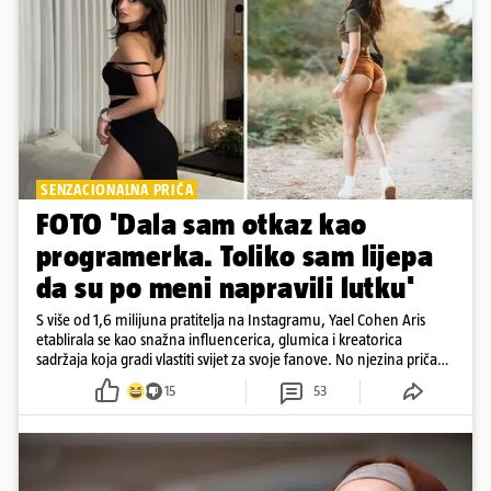
SENZACIONALNA PRIČA
FOTO 'Dala sam otkaz kao
programerka. Toliko sam lijepa
da su po meni napravili lutku'
S više od 1,6 milijuna pratitelja na Instagramu, Yael Cohen Aris
etablirala se kao snažna influencerica, glumica i kreatorica
sadržaja koja gradi vlastiti svijet za svoje fanove. No njezina priča
pokazuje da online slava dolazi i s neočekivanim izazovima
15
53