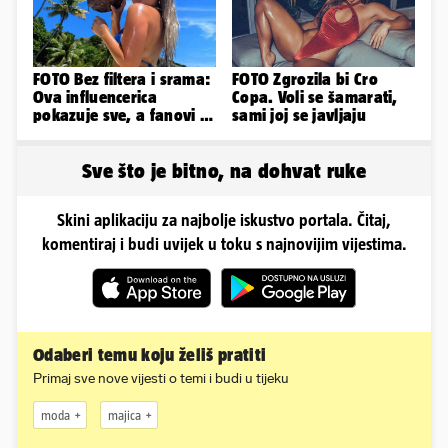
FOTO Bez filtera i srama:
FOTO Zgrozila bi Cro
Ova influencerica
Copa. Voli se šamarati,
pokazuje sve, a fanovi je
sami joj se javljaju
naprosto obožavaju!
Sve što je bitno, na dohvat ruke
Skini aplikaciju za najbolje iskustvo portala. Čitaj,
komentiraj i budi uvijek u toku s najnovijim vijestima.
Odaberi temu koju želiš pratiti
Primaj sve nove vijesti o temi i budi u tijeku
moda
majica