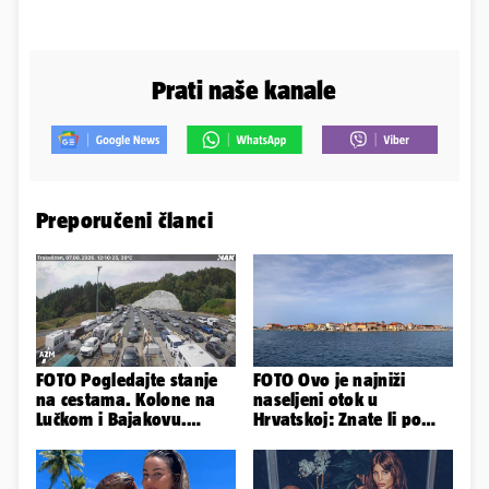
Prati naše kanale
Preporučeni članci
FOTO Pogledajte stanje
FOTO Ovo je najniži
na cestama. Kolone na
naseljeni otok u
Lučkom i Bajakovu.
Hrvatskoj: Znate li po
Problemi zbog vjetra
čemu je još poseban?