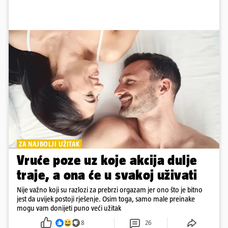
ZA NAJBOLJI UŽITAK
Vruće poze uz koje akcija dulje
traje, a ona će u svakoj uživati
Nije važno koji su razlozi za prebrzi orgazam jer ono što je bitno
jest da uvijek postoji rješenje. Osim toga, samo male preinake
mogu vam donijeti puno veći užitak
8
26