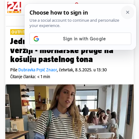
PRIJAVA
Lifestyle
Komentari
0
OUTFIT DANA
Jednostavna majica u slojevitoj
verziji - mornarske pruge na
košulju pastelnog tona
Piše
Dubravka Prpić Znaor
,
četvrtak, 8.5.2025. u 13:30
Čitanje članka: < 1 min