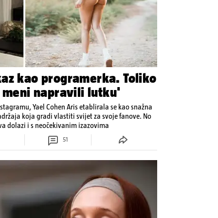
az kao programerka. Toliko
 meni napravili lutku'
Instagramu, Yael Cohen Aris etablirala se kao snažna
držaja koja gradi vlastiti svijet za svoje fanove. No
ava dolazi i s neočekivanim izazovima
51