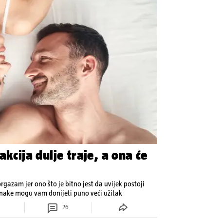
akcija dulje traje, a ona će
orgazam jer ono što je bitno jest da uvijek postoji
inake mogu vam donijeti puno veći užitak
26