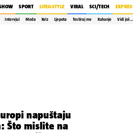
SHOW
SPORT
LIFE&STYLE
VIRAL
SCI/TECH
EXPRES
Intervjui
Moda
Kviz
Ljepota
Testiraj me
Kuhanje
Vidi još
Europi napuštaju
: Što mislite na