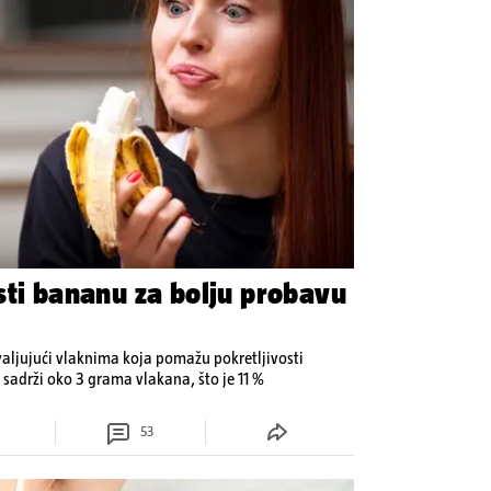
sti bananu za bolju probavu
aljujući vlaknima koja pomažu pokretljivosti
 sadrži oko 3 grama vlakana, što je 11 %
53