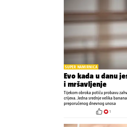
SUPER NAMIRNICA
Evo kada u danu je
i mršavljenje
Tijekom obroka potiču probavu zahv
crijeva. Jedna srednje velika banana
preporučenog dnevnog unosa
1