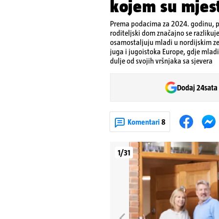
kojem su mjes
Prema podacima za 2024. godinu, pr
roditeljski dom značajno se razliku
osamostaljuju mladi u nordijskim ze
juga i jugoistoka Europe, gdje mladi
dulje od svojih vršnjaka sa sjevera
Dodaj 24sata
Komentari
8
1/31