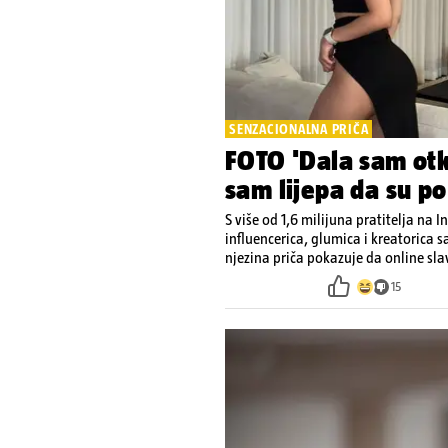
SENZACIONALNA PRIČA
FOTO 'Dala sam otk
sam lijepa da su po
S više od 1,6 milijuna pratitelja na 
influencerica, glumica i kreatorica sa
njezina priča pokazuje da online sl
15