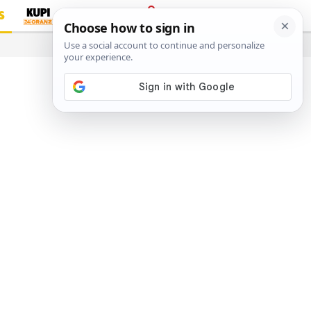
S
PRIJAVA
…