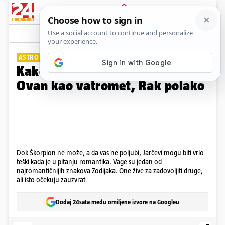
PRIJAVA
Galerija
Komentari
29
ASTRO STRASTI
Kako se ljube? Bik senzualno,
Ovan kao vatromet, Rak polako
Dok Škorpion ne može, a da vas ne poljubi, Jarčevi mogu biti vrlo
teški kada je u pitanju romantika. Vage su jedan od
najromantičnijih znakova Zodijaka. One žive za zadovoljiti druge,
ali isto očekuju zauzvrat
Dodaj 24sata među omiljene izvore na Googleu