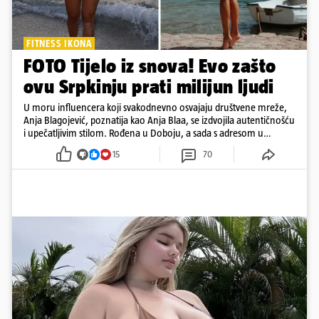
FITNESS IKONA
FOTO Tijelo iz snova! Evo zašto
ovu Srpkinju prati milijun ljudi
U moru influencera koji svakodnevno osvajaju društvene mreže,
Anja Blagojević, poznatija kao Anja Blaa, se izdvojila autentičnošću
i upečatljivim stilom. Rođena u Doboju, a sada s adresom u
Dubaiju, Anja je spoj glamura, discipline i mladenačke energije
15
70