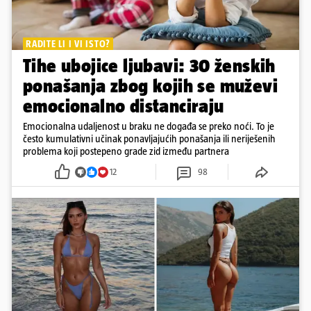
RADITE LI I VI ISTO?
Tihe ubojice ljubavi: 30 ženskih
ponašanja zbog kojih se muževi
emocionalno distanciraju
Emocionalna udaljenost u braku ne događa se preko noći. To je
često kumulativni učinak ponavljajućih ponašanja ili neriješenih
problema koji postepeno grade zid između partnera
12
98