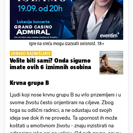
Igre na sreću mogu izazvati ovisnost. 18+
ZDRAVO RAZMIŠLJATE
Volite biti sami? Onda sigurno
imate ovih 6 iznimnih osobina
Krvna grupa B
Ljudi koji nose krvnu grupu B su vrlo prizemljeni i u
svome životu često orijentirani na ciljeve. Zbog
toga su odlični radnici, a ne odustaju od svojih
ideja sve dok ih ne provedu. Ta upornost ih može
koštati u emotivnom životu - znaju inzistirati na