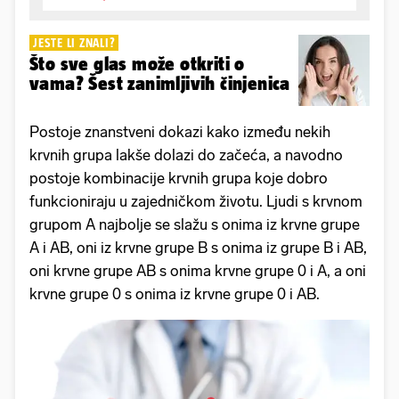
JESTE LI ZNALI?
Što sve glas može otkriti o
vama? Šest zanimljivih činjenica
Postoje znanstveni dokazi kako između nekih
krvnih grupa lakše dolazi do začeća, a navodno
postoje kombinacije krvnih grupa koje dobro
funkcioniraju u zajedničkom životu. Ljudi s krvnom
grupom A najbolje se slažu s onima iz krvne grupe
A i AB, oni iz krvne grupe B s onima iz grupe B i AB,
oni krvne grupe AB s onima krvne grupe 0 i A, a oni
krvne grupe 0 s onima iz krvne grupe 0 i AB.