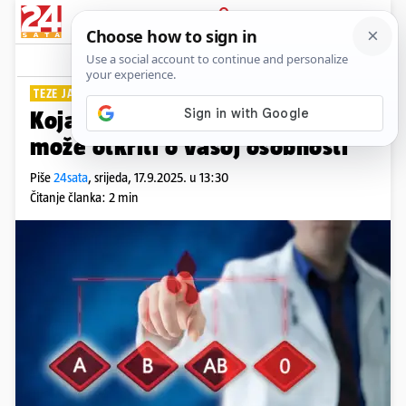
PRIJAVA
Lifestyle
Komentari
35
TEZE JAPANSKIH ZNANSTVENIKA
Koja ste krvna grupa? Evo što to
može otkriti o vašoj osobnosti
Piše
24sata
,
srijeda, 17.9.2025. u 13:30
Čitanje članka: 2 min