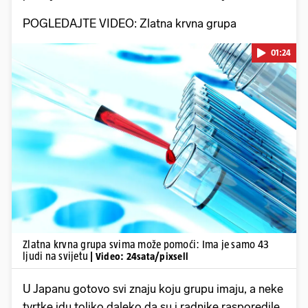
POGLEDAJTE VIDEO: Zlatna krvna grupa
01:24
Pokretanje videa...
Zlatna krvna grupa svima može pomoći: Ima je samo 43
ljudi na svijetu
| Video: 24sata/pixsell
U Japanu gotovo svi znaju koju grupu imaju, a neke
tvrtke idu toliko daleko da su i radnike rasporedile