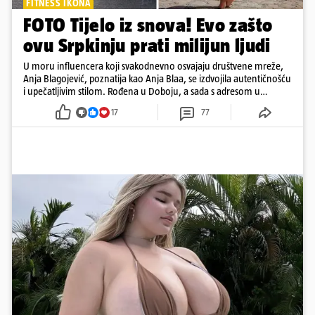
FITNESS IKONA
FOTO Tijelo iz snova! Evo zašto
ovu Srpkinju prati milijun ljudi
U moru influencera koji svakodnevno osvajaju društvene mreže,
Anja Blagojević, poznatija kao Anja Blaa, se izdvojila autentičnošću
i upečatljivim stilom. Rođena u Doboju, a sada s adresom u
Dubaiju, Anja je spoj glamura, discipline i mladenačke energije
17
77