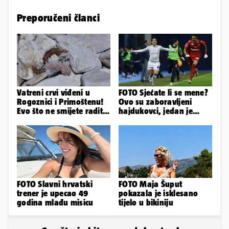
Preporučeni članci
Vatreni crvi viđeni u
FOTO Sjećate li se mene?
Rogoznici i Primoštenu!
Ovo su zaboravljeni
Evo što ne smijete raditi
hajdukovci, jedan je
kada ih vidite
napuhao 3,3 promila...
FOTO Slavni hrvatski
FOTO Maja Šuput
trener je upecao 49
pokazala je isklesano
godina mlađu misicu
tijelo u bikiniju