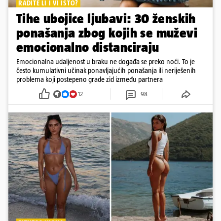
RADITE LI I VI ISTO?
Tihe ubojice ljubavi: 30 ženskih
ponašanja zbog kojih se muževi
emocionalno distanciraju
Emocionalna udaljenost u braku ne događa se preko noći. To je
često kumulativni učinak ponavljajućih ponašanja ili neriješenih
problema koji postepeno grade zid između partnera
12
98