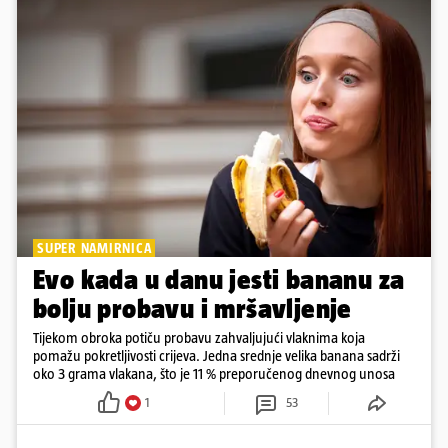
SUPER NAMIRNICA
Evo kada u danu jesti bananu za
bolju probavu i mršavljenje
Tijekom obroka potiču probavu zahvaljujući vlaknima koja
pomažu pokretljivosti crijeva. Jedna srednje velika banana sadrži
oko 3 grama vlakana, što je 11 % preporučenog dnevnog unosa
1
53