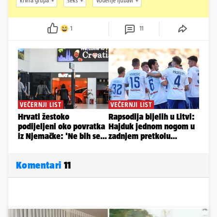
krvna grupa
seks
vođenje ljubavi
1
11
Komentari
11