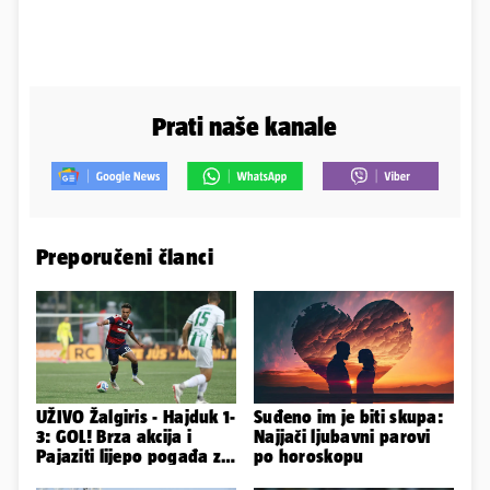
Prati naše kanale
Preporučeni članci
UŽIVO Žalgiris - Hajduk 1-
Suđeno im je biti skupa:
3: GOL! Brza akcija i
Najjači ljubavni parovi
Pajaziti lijepo pogađa za
po horoskopu
veliko vodstvo