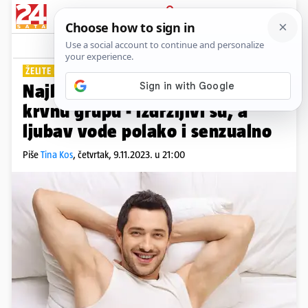
PRIJAVA
Lifestyle
Komentari
11
ŽELITE IH U KREVETU
Najbolji ljubavnici imaju ovu
krvnu grupu - izdržljivi su, a
ljubav vode polako i senzualno
Piše
Tina Kos
,
četvrtak, 9.11.2023. u 21:00