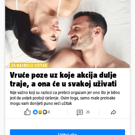
ZA NAJBOLJI UŽITAK
Vruće poze uz koje akcija dulje
traje, a ona će u svakoj uživati
Nije važno koji su razlozi za prebrzi orgazam jer ono što je bitno
jest da uvijek postoji rješenje. Osim toga, samo male preinake
mogu vam donijeti puno veći užitak
8
26