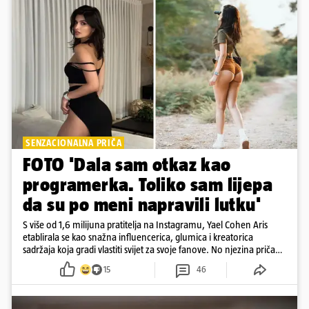
SENZACIONALNA PRIČA
FOTO 'Dala sam otkaz kao
programerka. Toliko sam lijepa
da su po meni napravili lutku'
S više od 1,6 milijuna pratitelja na Instagramu, Yael Cohen Aris
etablirala se kao snažna influencerica, glumica i kreatorica
sadržaja koja gradi vlastiti svijet za svoje fanove. No njezina priča
pokazuje da online slava dolazi i s neočekivanim izazovima
15
46