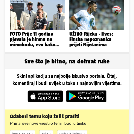
FOTO Prije 11 godina
UŽIVO Rijeka - Ilves:
pjevala je himnu na
Finska nepoznanica
mimohodu, evo kako
prijeti Riječanima
danas izgleda Mia
Negovetić
Sve što je bitno, na dohvat ruke
Skini aplikaciju za najbolje iskustvo portala. Čitaj,
komentiraj i budi uvijek u toku s najnovijim vijestima.
Odaberi temu koju želiš pratiti
Primaj sve nove vijesti o temi i budi u tijeku