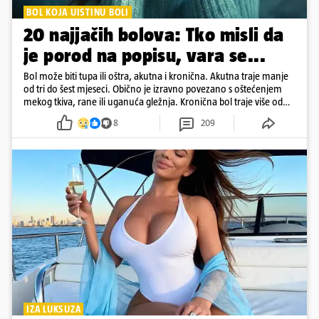
BOL KOJA UISTINU BOLI
20 najjačih bolova: Tko misli da
je porod na popisu, vara se...
Bol može biti tupa ili oštra, akutna i kronična. Akutna traje manje
od tri do šest mjeseci. Obično je izravno povezano s oštećenjem
mekog tkiva, rane ili uganuća gležnja. Kronična bol traje više od
šest mjeseci
8
209
IZA LUKSUZA