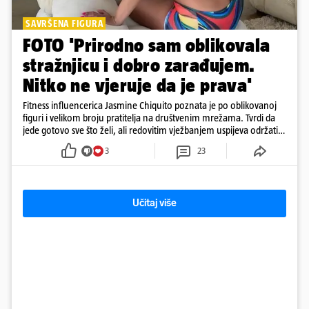
SAVRŠENA FIGURA
FOTO 'Prirodno sam oblikovala
stražnjicu i dobro zarađujem.
Nitko ne vjeruje da je prava'
Fitness influencerica Jasmine Chiquito poznata je po oblikovanoj
figuri i velikom broju pratitelja na društvenim mrežama. Tvrdi da
jede gotovo sve što želi, ali redovitim vježbanjem uspijeva održati
oblik tijela, posebno naglašene gluteuse
3
23
Učitaj više