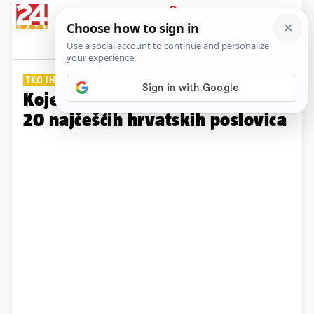
PRIJAVA
Galerija
Komentari
41
TKO IH NE VOLI?
Koje vi najviše volite koristiti?
20 najčešćih hrvatskih poslovica