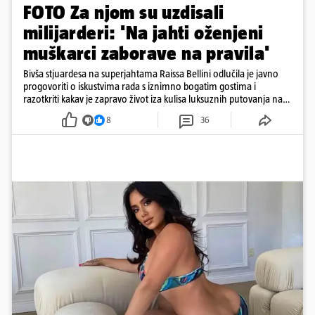
FOTO Za njom su uzdisali
milijarderi: 'Na jahti oženjeni
muškarci zaborave na pravila'
Bivša stjuardesa na superjahtama Raissa Bellini odlučila je javno
progovoriti o iskustvima rada s iznimno bogatim gostima i
razotkriti kakav je zapravo život iza kulisa luksuznih putovanja na
moru
8
36