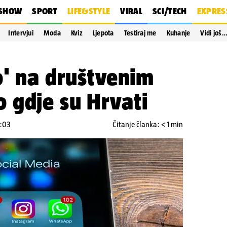
SHOW
SPORT
LIFE&STYLE
VIRAL
SCI/TECH
EXPRES
Intervjui
Moda
Kviz
Ljepota
Testiraj me
Kuhanje
Vidi još
o' na društvenim
 gdje su Hrvati
9:03
Čitanje članka: < 1 min