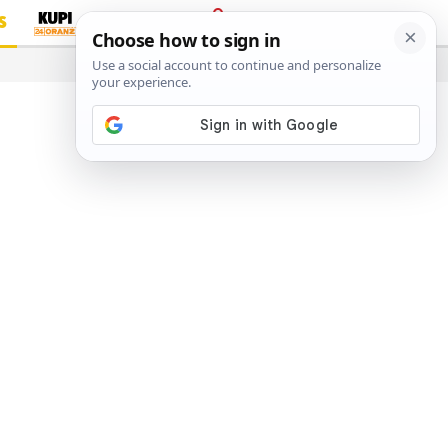
S
PRIJAVA
…