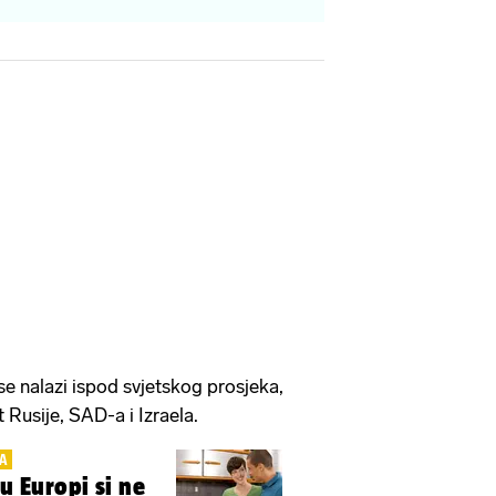
se nalazi ispod svjetskog prosjeka,
Rusije, SAD-a i Izraela.
A
 u Europi si ne