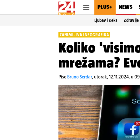
PLUS+
NEWS
Ljubav i seks
Zdravlje
ZANIMLJIVA INFOGRAFIKA
Koliko 'visim
mrežama? Evo
Piše
Bruno Serdar
,
utorak, 12.11.2024. u 0