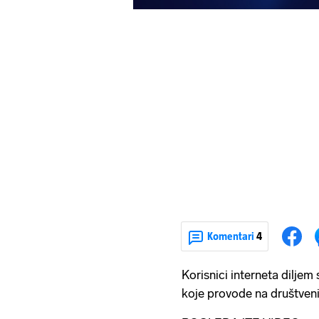
Komentari
4
Korisnici interneta diljem
koje provode na društve