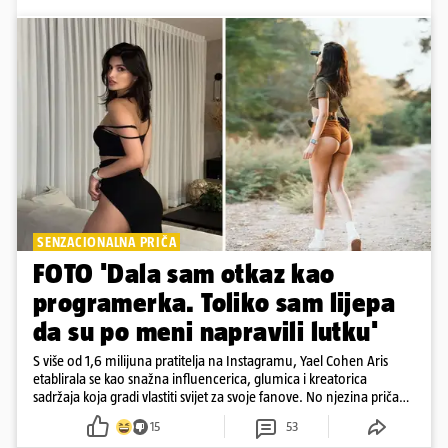
SENZACIONALNA PRIČA
FOTO 'Dala sam otkaz kao
programerka. Toliko sam lijepa
da su po meni napravili lutku'
S više od 1,6 milijuna pratitelja na Instagramu, Yael Cohen Aris
etablirala se kao snažna influencerica, glumica i kreatorica
sadržaja koja gradi vlastiti svijet za svoje fanove. No njezina priča
pokazuje da online slava dolazi i s neočekivanim izazovima
15
53