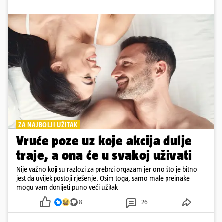
ZA NAJBOLJI UŽITAK
Vruće poze uz koje akcija dulje
traje, a ona će u svakoj uživati
Nije važno koji su razlozi za prebrzi orgazam jer ono što je bitno
jest da uvijek postoji rješenje. Osim toga, samo male preinake
mogu vam donijeti puno veći užitak
8
26