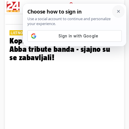
PRIJAVA
Galerija
Komentari
0
LJETNO DRUŽENJE
Koprivnica plesala u taktovima
Abba tribute banda - sjajno su
se zabavljali!