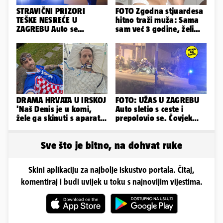
STRAVIČNI PRIZORI
FOTO Zgodna stjuardesa
TEŠKE NESREĆE U
hitno traži muža: Sama
ZAGREBU Auto se
sam već 3 godine, želim
prepolovio, čovjek
da bude stariji...
poginuo
DRAMA HRVATA U IRSKOJ
FOTO: UŽAS U ZAGREBU
'Naš Denis je u komi,
Auto sletio s ceste i
žele ga skinuti s aparata!
prepolovio se. Čovjek
Molim vas, pomozite'
poginuo, ima ozlijeđenih
Sve što je bitno, na dohvat ruke
Skini aplikaciju za najbolje iskustvo portala. Čitaj,
komentiraj i budi uvijek u toku s najnovijim vijestima.