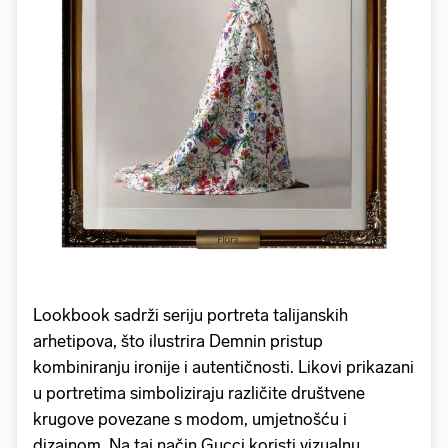
Lookbook sadrži seriju portreta talijanskih
arhetipova, što ilustrira Demnin pristup
kombiniranju ironije i autentičnosti. Likovi prikazani
u portretima simboliziraju različite društvene
krugove povezane s modom, umjetnošću i
dizajnom. Na taj način Gucci koristi vizualnu