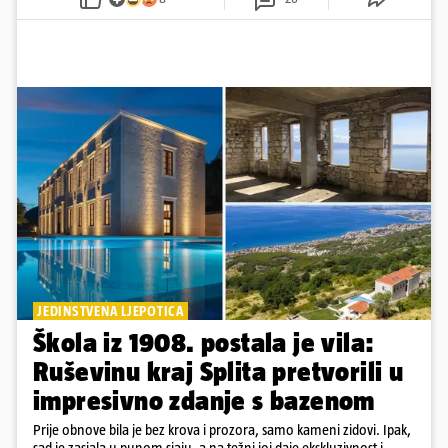
JEDINSTVENA LJEPOTICA
Škola iz 1908. postala je vila:
Ruševinu kraj Splita pretvorili u
impresivno zdanje s bazenom
Prije obnove bila je bez krova i prozora, samo kameni zidovi. Ipak,
sad je zasjala u punom sjaju, a na težni joj daje ekskluzivnost i