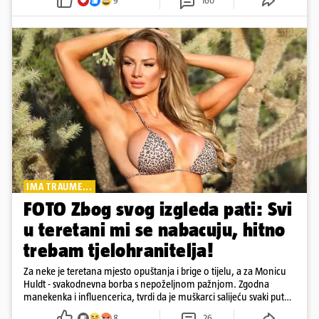
9
160
IMA TRAUME...
FOTO Zbog svog izgleda pati: Svi
u teretani mi se nabacuju, hitno
trebam tjelohranitelja!
Za neke je teretana mjesto opuštanja i brige o tijelu, a za Monicu
Huldt - svakodnevna borba s nepoželjnom pažnjom. Zgodna
manekenka i influencerica, tvrdi da je muškarci salijeću svaki put
kad dođe na trening
8
26