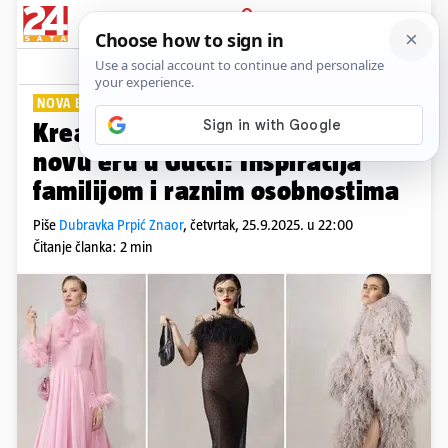
PRIJAVA
Lifestyle
Komentari
0
NOVA ERA
Kreativni direktor Demna uvodi
novu eru u Gucci: Inspiracija
familijom i raznim osobnostima
Piše
Dubravka Prpić Znaor
,
četvrtak, 25.9.2025. u 22:00
Čitanje članka: 2 min