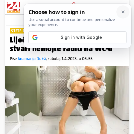
PRIJAVA
Lifestyle
Komentari
25
ŠTETE PROBAVI
Liječnici savjetuju: 'Ove dvije
stvari nemojte raditi na WC-u'
Piše
Anamarija Dukši
,
subota, 1.4.2023. u 06:55