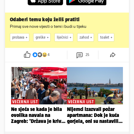
Odaberi temu koju želiš pratiti
Primaj sve nove vijesti o temi i budi u tijeku
probava
greške
liječnici
zahod
toalet
4
25