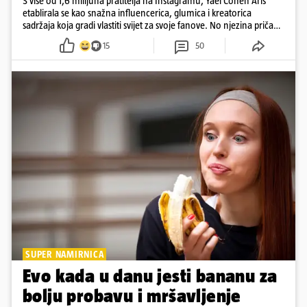
S više od 1,6 milijuna pratitelja na Instagramu, Yael Cohen Aris
etablirala se kao snažna influencerica, glumica i kreatorica
sadržaja koja gradi vlastiti svijet za svoje fanove. No njezina priča
pokazuje da online slava dolazi i s neočekivanim izazovima
15
50
SUPER NAMIRNICA
Evo kada u danu jesti bananu za
bolju probavu i mršavljenje