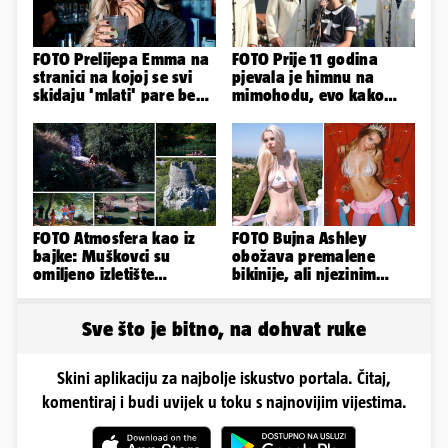
FOTO Prelijepa Emma na
FOTO Prije 11 godina
stranici na kojoj se svi
pjevala je himnu na
skidaju 'mlati' pare bez
mimohodu, evo kako
'prodaje tijela'
danas izgleda Mia
Negovetić
FOTO Atmosfera kao iz
FOTO Bujna Ashley
bajke: Muškovci su
obožava premalene
omiljeno izletište
bikinije, ali njezinim
Zadrana, pogledajte
fanovima to uopće ne
zašto
smeta
Sve što je bitno, na dohvat ruke
Skini aplikaciju za najbolje iskustvo portala. Čitaj,
komentiraj i budi uvijek u toku s najnovijim vijestima.