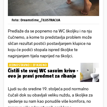
Foto: Dreamstime_/ILUSTRACIJA
Predlaže da se popnemo na WC školjku i na nju
čučnemo, a kome to predstavlja problem može
sličan rezultat postići postavljanjem klupice na
koju će podići stopala ispred školjke te
naginjanjem tijela naprijed na školjci.
JEDNOSTAVNO I EFIKASNO
Čistili ste svoj WC sasvim krivo -
ovo je pravi predmet za ribanje
Ljudi su do sredine 19. stoljeća pod normalno
čučali dok su obavljali veliku nuždu, a školjke za
sjedenje su nam kao ponudile više komfora, no