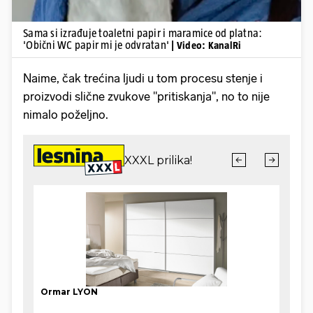
Sama si izrađuje toaletni papir i maramice od platna:
'Obični WC papir mi je odvratan'
| Video: KanalRi
Naime, čak trećina ljudi u tom procesu stenje i
proizvodi slične zvukove "pritiskanja", no to nije
nimalo poželjno.