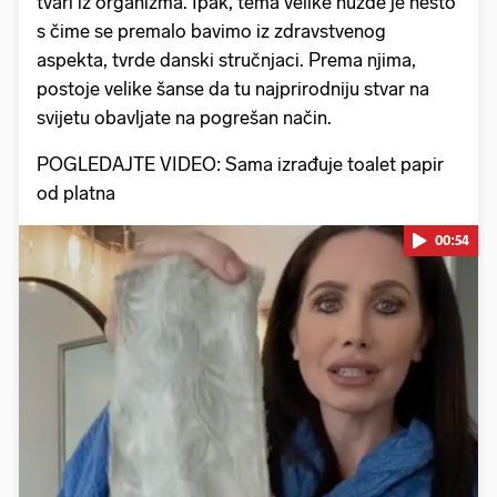
tvari iz organizma. Ipak, tema velike nužde je nešto
s čime se premalo bavimo iz zdravstvenog
aspekta, tvrde danski stručnjaci. Prema njima,
postoje velike šanse da tu najprirodniju stvar na
svijetu obavljate na pogrešan način.
POGLEDAJTE VIDEO: Sama izrađuje toalet papir
od platna
00:54
Pokretanje videa...