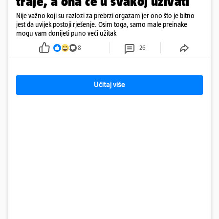
traje, a ona će u svakoj uživati
Nije važno koji su razlozi za prebrzi orgazam jer ono što je bitno
jest da uvijek postoji rješenje. Osim toga, samo male preinake
mogu vam donijeti puno veći užitak
8
26
Učitaj više