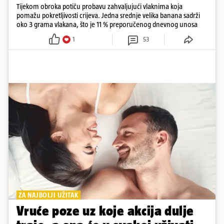
Tijekom obroka potiču probavu zahvaljujući vlaknima koja
pomažu pokretljivosti crijeva. Jedna srednje velika banana sadrži
oko 3 grama vlakana, što je 11 % preporučenog dnevnog unosa
1
53
ZA NAJBOLJI UŽITAK
Vruće poze uz koje akcija dulje