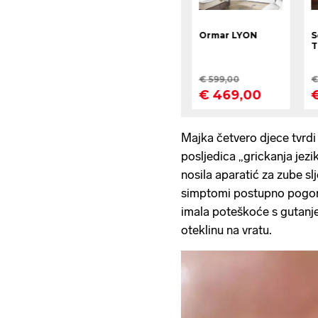
Majka četvero djece tvrdi d
posljedica „grickanja jezika
nosila aparatić za zube sl
simptomi postupno pogoršav
imala poteškoće s gutanjem
oteklinu na vratu.