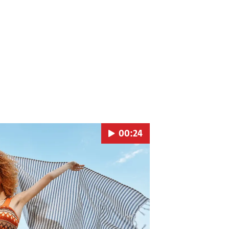
00:24
Pokretanje videa...