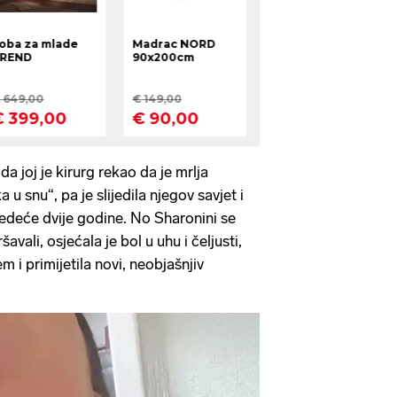
a joj je kirurg rekao da je mrlja
 u snu“, pa je slijedila njegov savjet i
jedeće dvije godine. No Sharonini se
ali, osjećala je bol u uhu i čeljusti,
 i primijetila novi, neobjašnjiv