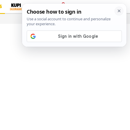
S
PRIJAVA
…