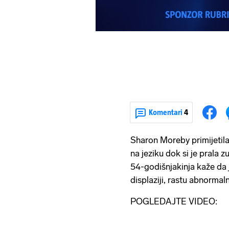
Komentari
4
Sharon Moreby primijetila
na jeziku dok si je prala 
54-godišnjakinja kaže da j
displaziji, rastu abnormal
POGLEDAJTE VIDEO: