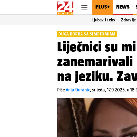
PLUS+
NEWS
Ljubav i seks
Zdravlje
DUGA BORBA SA SIMPTOMIMA
Liječnici su 
zanemarivali
na jeziku. Za
Piše
Anja Đuranić
,
srijeda, 17.9.2025. u 18