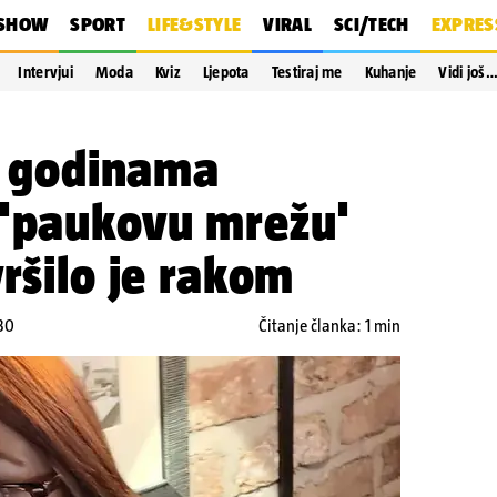
SHOW
SPORT
LIFE&STYLE
VIRAL
SCI/TECH
EXPRES
Intervjui
Moda
Kviz
Ljepota
Testiraj me
Kuhanje
Vidi još
mi godinama
 'paukovu mrežu'
vršilo je rakom
:30
Čitanje članka: 1 min