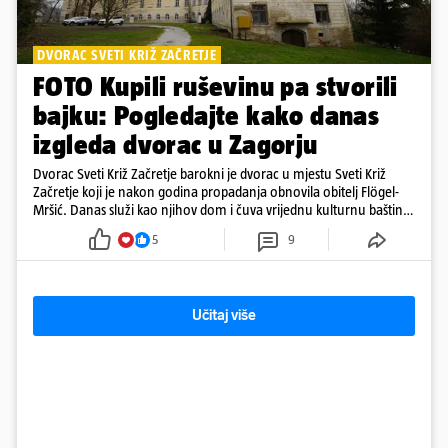
DVORAC SVETI KRIŽ ZAČRETJE
FOTO Kupili ruševinu pa stvorili
bajku: Pogledajte kako danas
izgleda dvorac u Zagorju
Dvorac Sveti Križ Začretje barokni je dvorac u mjestu Sveti Križ
Začretje koji je nakon godina propadanja obnovila obitelj Flögel-
Mršić. Danas služi kao njihov dom i čuva vrijednu kulturnu baštinu
davno zaboravljenog vremena
5
9
Učitaj više