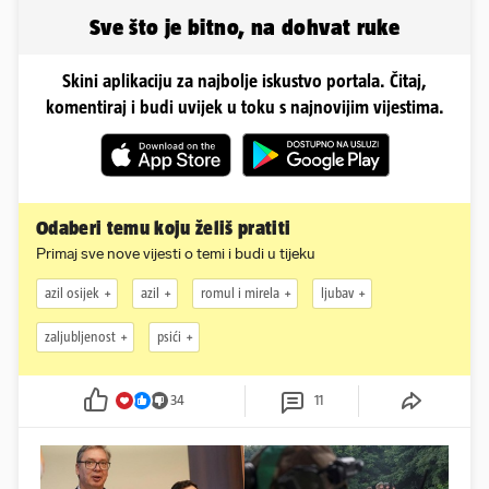
odmor
Sve što je bitno, na dohvat ruke
Skini aplikaciju za najbolje iskustvo portala. Čitaj,
komentiraj i budi uvijek u toku s najnovijim vijestima.
Odaberi temu koju želiš pratiti
Primaj sve nove vijesti o temi i budi u tijeku
azil osijek
azil
romul i mirela
ljubav
zaljubljenost
psići
34
11