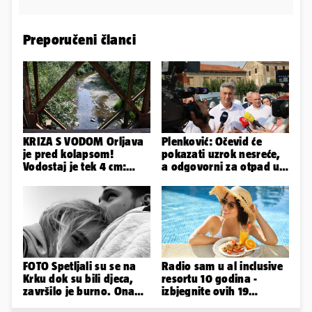
Preporučeni članci
KRIZA S VODOM Orljava
Plenković: Očevid će
je pred kolapsom!
pokazati uzrok nesreće,
Vodostaj je tek 4 cm:
a odgovorni za otpad u
'Bunari su nam suhi, nije
Gospiću će odgovarati
dobro'
FOTO Spetljali su se na
Radio sam u al inclusive
Krku dok su bili djeca,
resortu 10 godina -
završilo je burno. Ona
izbjegnite ovih 19
sad želi 50 milijuna eura
grešaka i olakšajte si