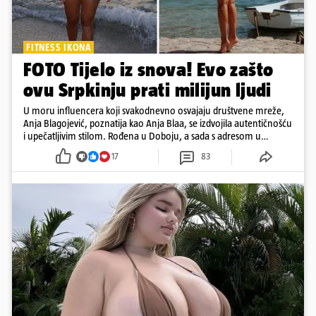
FITNESS IKONA
FOTO Tijelo iz snova! Evo zašto
ovu Srpkinju prati milijun ljudi
U moru influencera koji svakodnevno osvajaju društvene mreže,
Anja Blagojević, poznatija kao Anja Blaa, se izdvojila autentičnošću
i upečatljivim stilom. Rođena u Doboju, a sada s adresom u
Dubaiju, Anja je spoj glamura, discipline i mladenačke energije
17
83