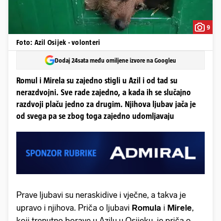
9
Foto: Azil Osijek - volonteri
Dodaj 24sata među omiljene izvore na Googleu
Romul i Mirela su zajedno stigli u Azil i od tad su
nerazdvojni. Sve rade zajedno, a kada ih se slučajno
razdvoji plaču jedno za drugim. Njihova ljubav jača je
od svega pa se zbog toga zajedno udomljavaju
Prave ljubavi su neraskidive i vječne, a takva je
upravo i njihova. Priča o ljubavi
Romula
i
Mirele
,
koji trenutno borave u Azilu u Osijeku, je priča o