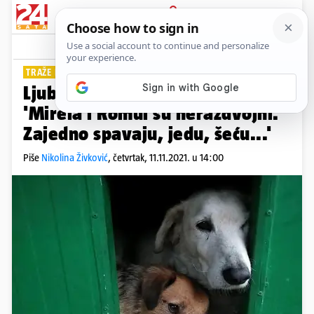
PRIJAVA
Lifestyle
Komentari
11
TRAŽE DOM GDJE BI BILI ZAJEDNO
Ljubavna priča iz osječkog azila:
'Mirela i Romul su nerazdvojni.
Zajedno spavaju, jedu, šeću...'
Piše
Nikolina Živković
,
četvrtak, 11.11.2021. u 14:00