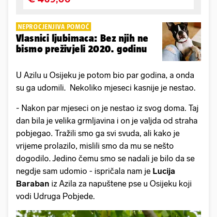
NEPROCJENJIVA POMOĆ
Vlasnici ljubimaca: Bez njih ne
bismo preživjeli 2020. godinu
U Azilu u Osijeku je potom bio par godina, a onda
su ga udomili. Nekoliko mjeseci kasnije je nestao.
- Nakon par mjeseci on je nestao iz svog doma. Taj
dan bila je velika grmljavina i on je valjda od straha
pobjegao. Tražili smo ga svi svuda, ali kako je
vrijeme prolazilo, mislili smo da mu se nešto
dogodilo. Jedino čemu smo se nadali je bilo da se
negdje sam udomio - ispričala nam je
Lucija
Baraban
iz Azila za napuštene pse u Osijeku koji
vodi Udruga Pobjede.