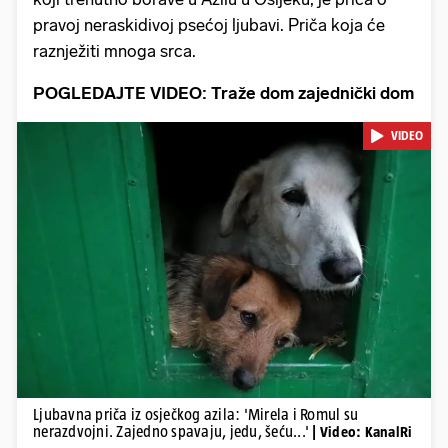
pravoj neraskidivoj psećoj ljubavi. Priča koja će
raznježiti mnoga srca.
POGLEDAJTE VIDEO: Traže dom zajednički dom
VIDEO
Pokretanje videa...
Ljubavna priča iz osječkog azila: 'Mirela i Romul su
nerazdvojni. Zajedno spavaju, jedu, šeću...'
| Video: KanalRi