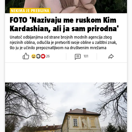
NEKIMA JE PREBUJNA
FOTO 'Nazivaju me ruskom Kim
Kardashian, ali ja sam prirodna'
Unatoč odbijanjima od strane brojnih modnih agencija zbog
njezinih oblina, odlučila je pretvoriti svoje obline u zaštitni znak,
što ju je učinilo prepoznatljivom na društvenim mrežama
26
101