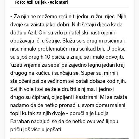
Foto: Azil Osijek - volonteri
- Za njih ne možemo reći niti jednu ružnu riječ. Njih
dvoje su zaista jako dobri. Njih šetaju djeca kada
dođu u Azil. Oni su vrlo prijateljski nastrojeni i
obožavaju ići u šetnje. Slažu se s drugim psićima i
nisu nimalo problematični niti su ikad bili. U boksu
su s još drugih 10 psića, a znaju se i malo odvojiti,
'uzeti vrijeme za sebe' pa zajedno legnu jedan kraj
drugog na kućicu i sunčaju se. Super su, mirni i
staloženi psi pa većinom svi ostali dolaze kod njih.
Svi ih vole i svi se žele družiti s njima. I jedno i
drugo su čipirani, cijepljeni i kastrirani. Mi se zaista
nadamo da će netko pronaći u svom domu maleni
topli kutak za njih dvoje - poručila je Lucija
Baraban nadajući se da će netko ovu već lijepu
priču još više uljepšati.