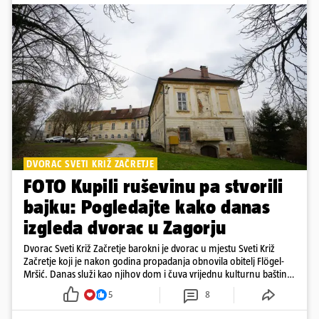
DVORAC SVETI KRIŽ ZAČRETJE
FOTO Kupili ruševinu pa stvorili
bajku: Pogledajte kako danas
izgleda dvorac u Zagorju
Dvorac Sveti Križ Začretje barokni je dvorac u mjestu Sveti Križ
Začretje koji je nakon godina propadanja obnovila obitelj Flögel-
Mršić. Danas služi kao njihov dom i čuva vrijednu kulturnu baštinu
davno zaboravljenog vremena
5
8