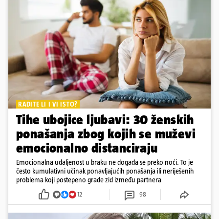
RADITE LI I VI ISTO?
Tihe ubojice ljubavi: 30 ženskih
ponašanja zbog kojih se muževi
emocionalno distanciraju
Emocionalna udaljenost u braku ne događa se preko noći. To je
često kumulativni učinak ponavljajućih ponašanja ili neriješenih
problema koji postepeno grade zid između partnera
12
98