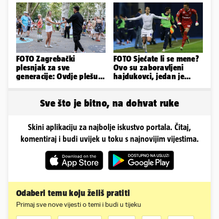
muškarca
FOTO Zagrebački
FOTO Sjećate li se mene?
plesnjak za sve
Ovo su zaboravljeni
generacije: Ovdje plešu
hajdukovci, jedan je
baš svi
napuhao 3,3 promila...
Sve što je bitno, na dohvat ruke
Skini aplikaciju za najbolje iskustvo portala. Čitaj,
komentiraj i budi uvijek u toku s najnovijim vijestima.
Odaberi temu koju želiš pratiti
Primaj sve nove vijesti o temi i budi u tijeku