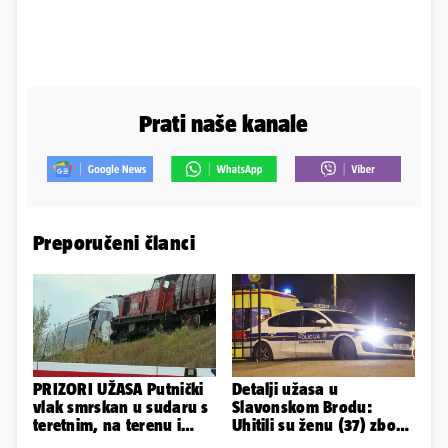
Prati naše kanale
Preporučeni članci
PRIZORI UŽASA Putnički
Detalji užasa u
vlak smrskan u sudaru s
Slavonskom Brodu:
teretnim, na terenu i
Uhitili su ženu (37) zbog
helikopter hitne
smrti 71-godišnjeg