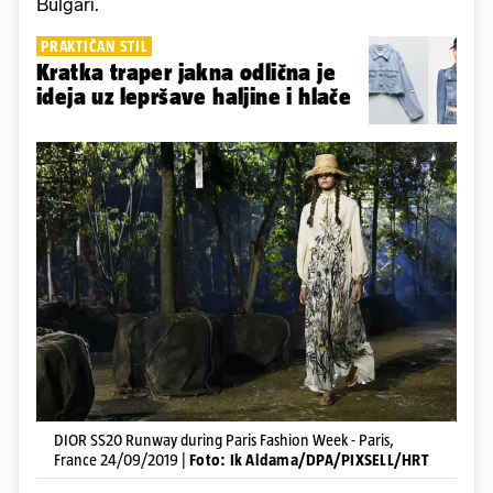
Bulgari.
PRAKTIČAN STIL
Kratka traper jakna odlična je
ideja uz lepršave haljine i hlače
DIOR SS20 Runway during Paris Fashion Week - Paris,
France 24/09/2019 |
Foto: Ik Aldama/DPA/PIXSELL/HRT