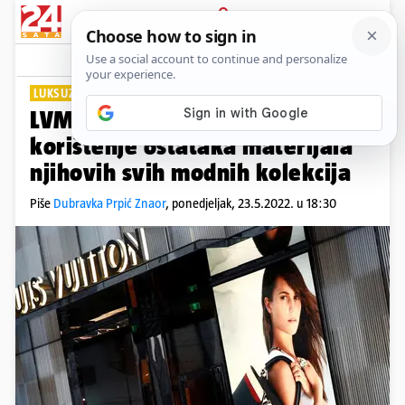
PRIJAVA
Lifestyle
Komentari
0
LUKSUZ I EKOLOGIJA
LVMH predstavlja kompaniju za
korištenje ostataka materijala
njihovih svih modnih kolekcija
Piše
Dubravka Prpić Znaor
,
ponedjeljak, 23.5.2022. u 18:30