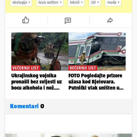
ekologija
louis vuitton
tekstil
stil
moda
Komentari
0