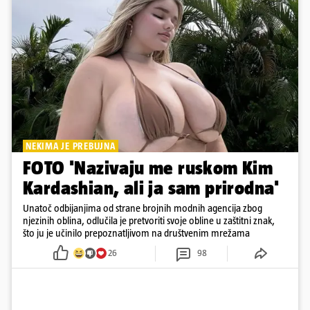
NEKIMA JE PREBUJNA
FOTO 'Nazivaju me ruskom Kim
Kardashian, ali ja sam prirodna'
Unatoč odbijanjima od strane brojnih modnih agencija zbog
njezinih oblina, odlučila je pretvoriti svoje obline u zaštitni znak,
što ju je učinilo prepoznatljivom na društvenim mrežama
26
98