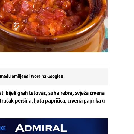
 među omiljene izvore na Googleu
i bijeli grah tetovac, suha rebra, svježa crvena
 stručak peršina, ljuta papričica, crvena paprika u