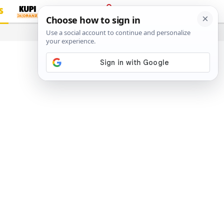
S
PRIJAVA
…