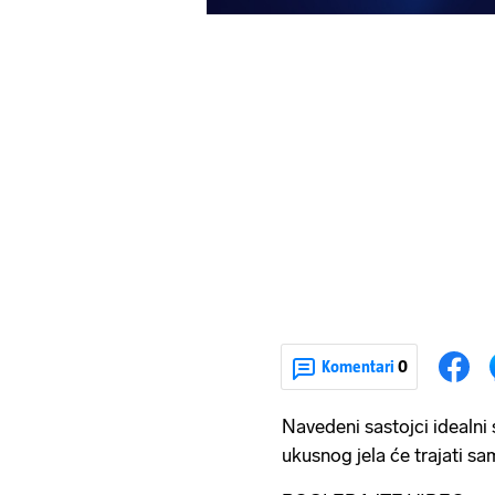
Komentari
0
Navedeni sastojci idealni 
ukusnog jela će trajati s