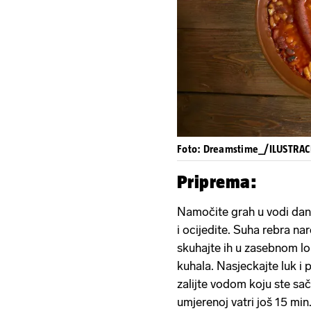
Foto: Dreamstime_/ILUSTRAC
Priprema:
Namočite grah u vodi dan 
i ocijedite. Suha rebra na
skuhajte ih u zasebnom lo
kuhala. Nasjeckajte luk i 
zalijte vodom koju ste saču
umjerenoj vatri još 15 min