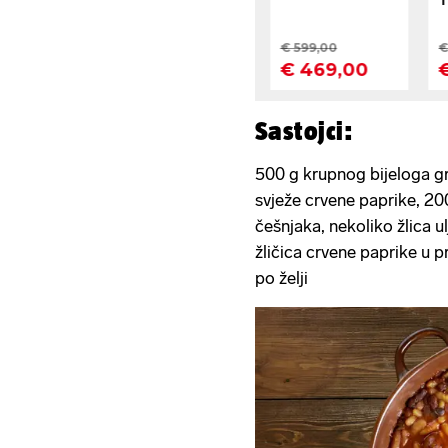
Sastojci:
500 g krupnog bijeloga gr
svježe crvene paprike, 200
češnjaka, nekoliko žlica ul
žličica crvene paprike u p
po želji