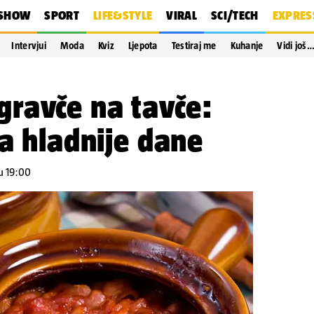
SHOW
SPORT
LIFE&STYLE
VIRAL
SCI/TECH
EXPRES
Intervjui
Moda
Kviz
Ljepota
Testiraj me
Kuhanje
Vidi još
ravče na tavče:
za hladnije dane
 u 19:00