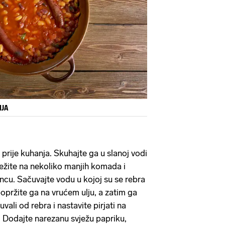
IJA
prije kuhanja. Skuhajte ga u slanoj vodi
režite na nekoliko manjih komada i
ncu. Sačuvajte vodu u kojoj su se rebra
popržite ga na vrućem ulju, a zatim ga
vali od rebra i nastavite pirjati na
. Dodajte narezanu svježu papriku,