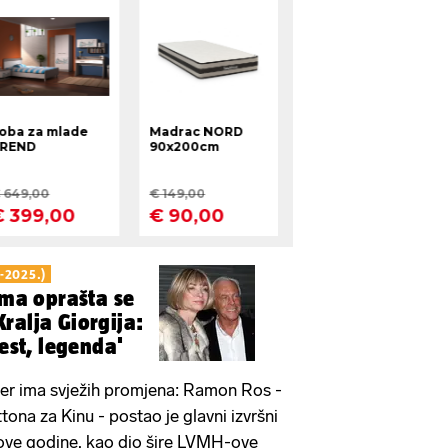
-2025.)
lma oprašta se
ralja Giorgija:
jest, legenda'
đer ima svježih promjena: Ramon Ros -
ona za Kinu - postao je glavni izvršni
a ove godine, kao dio šire LVMH-ove