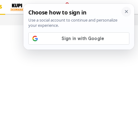
S
PRIJAVA
…