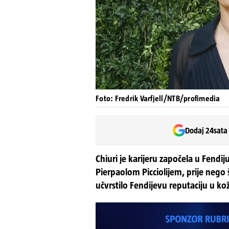
Foto: Fredrik Varfjell/NTB/profimedia
Dodaj 24sata
Chiuri je karijeru započela u Fendi
Pierpaolom Picciolijem, prije nego š
učvrstilo Fendijevu reputaciju u kož