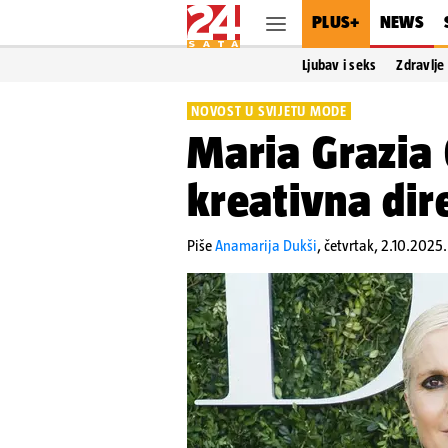
PLUS+
NEWS
Ljubav i seks
Zdravlje
NOVOST U SVIJETU MODE
Maria Grazia 
kreativna dir
Piše
Anamarija Dukši
,
četvrtak, 2.10.2025.