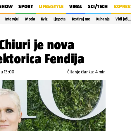
SHOW
SPORT
LIFE&STYLE
VIRAL
SCI/TECH
EXPRES
Intervjui
Moda
Kviz
Ljepota
Testiraj me
Kuhanje
Vidi još
Chiuri je nova
ektorica Fendija
 u 13:00
Čitanje članka: 4 min