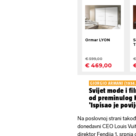
GIORGIO ARMANI (1934.
Svijet mode i fi
od preminulog K
'Ispisao je povi
Na poslovnoj strani tako
donedavni CEO Louis Vuitt
direktor Fendija 1. srpnj