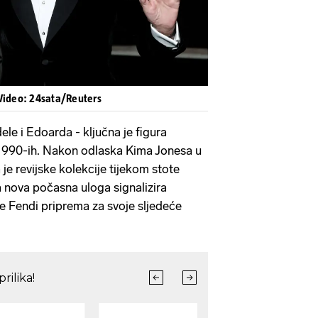
 Video: 24sata/Reuters
ele i Edoarda - ključna je figura
 1990-ih. Nakon odlaska Kima Jonesa u
 je revijske kolekcije tijekom stote
a nova počasna uloga signalizira
se Fendi priprema za svoje sljedeće