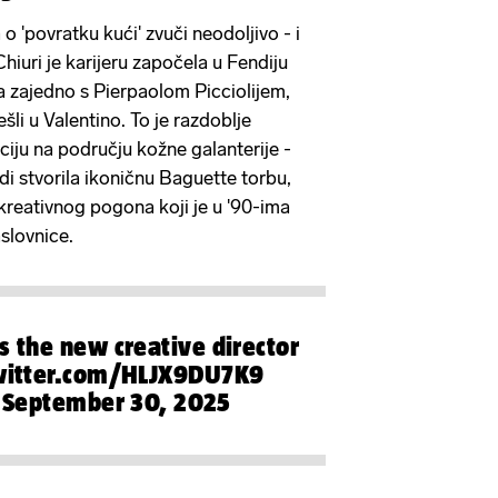
o 'povratku kući' zvuči neodoljivo - i
Chiuri je karijeru započela u Fendiju
 zajedno s Pierpaolom Picciolijem,
šli u Valentino. To je razdoblje
ciju na području kožne galanterije -
ndi stvorila ikoničnu Baguette torbu,
io kreativnog pogona koji je u '90-ima
slovnice.
s the new creative director
twitter.com/HLJX9DU7K9
September 30, 2025
)