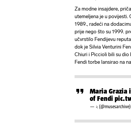
Za modne insajdere, priča 
utemeljena je u povijesti. 
1989., radeći na dodacima
prije nego što su 1999. pre
učvrstilo Fendijevu reputa
dok je Silvia Venturini Fe
Chiuri i Piccioli bili su d
Fendi torbe lansirao na na
Maria Grazia i
of Fendi
pic.
— ২ (@musesarchive